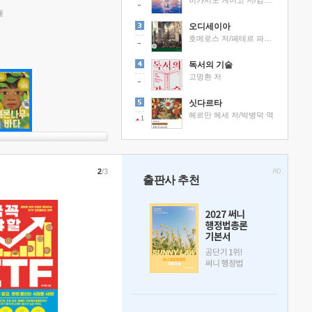
히가시노 게이고 저/김선영 역
래
오디세이아
호메로스 저/페테르 파울 루벤스 그림/박문재 역
독서의 기술
고명환 저
싯다르타
헤르만 헤세 저/박병덕 역
1
2
/3
출판사 추천