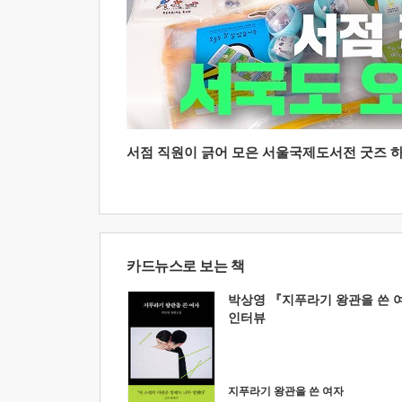
서점 직원이 긁어 모은 서울국제도서전 굿즈 하울
카드뉴스로 보는 책
박상영 『지푸라기 왕관을 쓴 
인터뷰
지푸라기 왕관을 쓴 여자