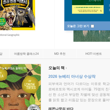
오늘은 그만 보기
7답
여름방학 클래스24
MD 추천
HOT! 이벤트
오늘의 책
2026 뉴베리 아너상 수상작
피부색과 언어가 다르다는 이유로 학교
로베르토와 멕시코계 아이들. 75명의 
선 한 소년과 부당한 차별에 맞선 공동체
를 읽듯 짧고 리듬감 있는 문장으로 풀어
레몬나무의 바다