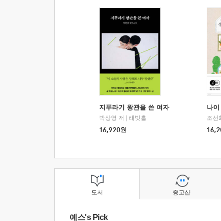
지푸라기 왕관을 쓴 여자
나이 
박상영 저
|
래빗홀
조선
16,920
원
16,2
도서
중고샵
예스's Pick