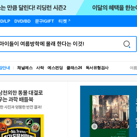
D/LP
DVD/BD
문구
/GIFT
티켓
독서유형검사
장안내
채널예스
사락
예스펀딩
클래스24
여
RBTI Lab
독서유형검사