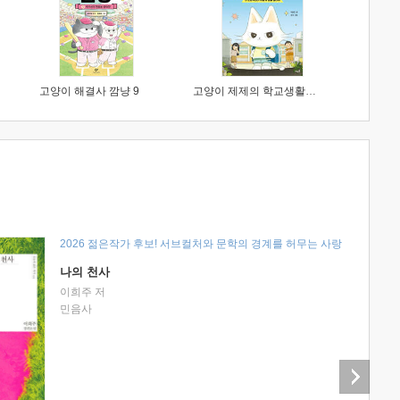
고양이 해결사 깜냥 9
고양이 제제의 학교생활 1 : 초등학생이 이렇게 힘들 줄이야
2026 젊은작가 후보! 서브컬처와 문학의 경계를 허무는 사랑
나의 천사
이희주 저
민음사