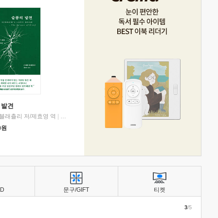
 발견
블래츨리 저/제효영 역
|
디플롯
0
원
BD
문구/GIFT
티켓
3
/5