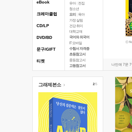
eBook
유아
|
전집
청소년
크레마클럽
요리
|
육아
가정 살림
CD/LP
건강 취미
대학교재
DVD/BD
국어와 외국어
IT 모바일
수험서 자격증
문구/GIFT
초등참고서
중등참고서
티켓
나민애 7문 
고등참고서
그래제본소
2
/5