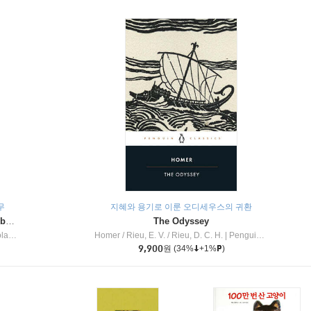
무
지혜와 용기로 이룬 오디세우스의 귀환
Dragon Masters #32 : Heart of the Ruby Dragon (A Branches Book)
The Odyssey
c Inc
Homer / Rieu, E. V. / Rieu, D. C. H.
|
Penguin Group
9,900
원
(34%
+1%
)