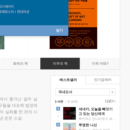
닫기
화제의 책
이주의 책
이책 어때?
베스트셀러
인기검색어
국내도서
에서 쫓겨난 열두 살
1~5위
|
6~10위
친구들을 대표해 법정에
세네카, 오늘을 빼앗기
의 실화를 한 편의 시
고 있는 당신에게
낸 운문 소설.
루키우스 안나이우스 세네카 저/하와이 대저택 편역
투명한 나선