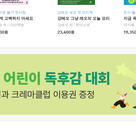
아웃 불가 첫사랑
강레오 셰프 첫 요리책
돈이 몰
에게 고백하지 마세요
걍레오 그냥 레오의 오늘 요리
지금 꼭
정 저
|
다산책방
강레오 저
|
하이스트
마지혜 
00
원
23,400
원
19,35