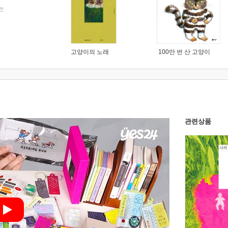
는
고양이의 노래
100만 번 산 고양이
관련상품