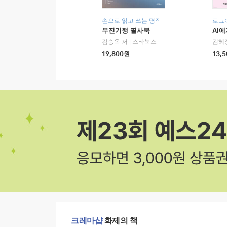
손으로 읽고 쓰는 명작
로그
무진기행 필사북
AI
김승옥 저
|
스타북스
김혜
19,800
원
13,5
크레마샵
화제의 책