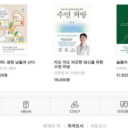
60, 생판 남들과 산다
자도 자도 피곤한 당신을 위한
슬픔의
수면 처방
희 저
|
샘터
바버라 
이준용 저
|
미래의창
00
원
17,82
18,000
원
eBook
CD/LP
DVD/
화제의 책
외국도서
세트도서