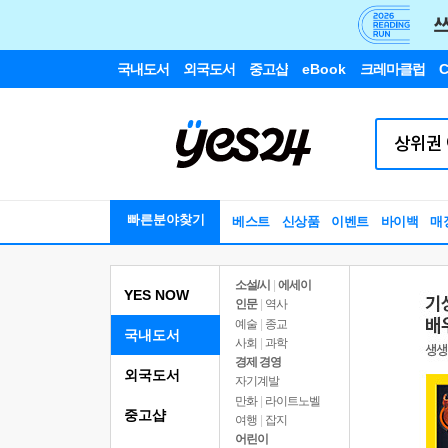
국내도서
외국도서
중고샵
eBook
크레마클럽
C
빠른분야찾기
베스트
신상품
이벤트
바이백
매
소설/시
|
에세이
YES NOW
인문
|
역사
예술
|
종교
국내도서
사회
|
과학
경제 경영
외국도서
자기계발
만화
|
라이트노벨
중고샵
여행
|
잡지
어린이