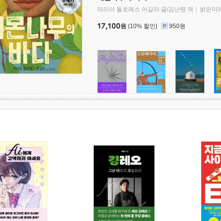
마리아 돌로레스 아길라 글/김난령 역
밝은미
17,100
원
(10% 할인)
950원