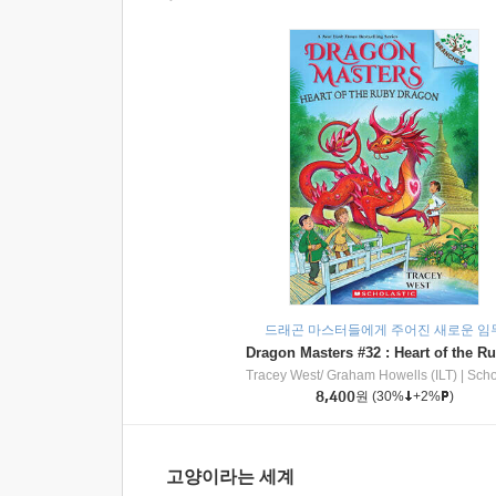
드래곤 마스터들에게 주어진 새로운 임
Tracey West/ Graham Howells (ILT)
|
Scholasti
8,400
원
(30%
+2%
)
고양이라는 세계