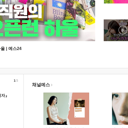
 | 예스24
1
/3
채널예스
여자』