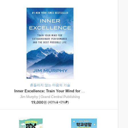
흔들리지 않는 마음의 기술
Inner Excellence: Train Your Mind for Extraordinary Performance and the Best Possible Life
Jim Murphy
|
Grand Central Publishing
19,000
원
(40%
+0%
)