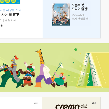
리는 시장을 사라
 사야 할 ETF
저
|
경향비피
0
원
2
/3
3
/3