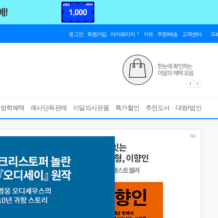
로그인
회원가입
마이페이지
카트
주문/배송
고객센터
Gl
름방학혜택
예사단독판매
이달의사은품
특가할인
추천도서
대량/법인