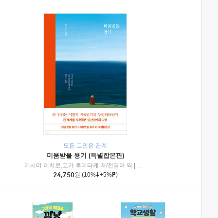
모든 고민은 관계
미움받을 용기 (특별합본판)
기시미 이치로,고가 후미타케 저/전경아 역
|
제이브리즈북스
|
인플루엔셜
24,750
원
(10%
+5%
)