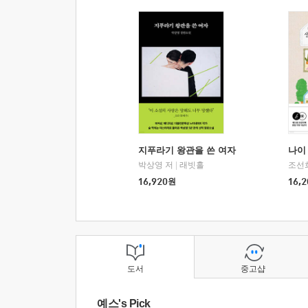
지푸라기 왕관을 쓴 여자
나이 
박상영 저
|
래빗홀
조선
16,920
원
16,2
도서
중고샵
예스's Pick