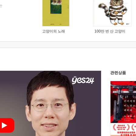
는
고양이의 노래
100만 번 산 고양이
관련상품