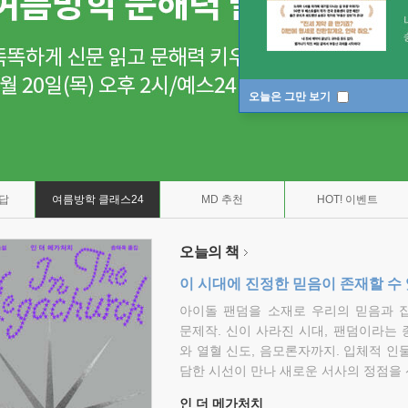
오늘은 그만 보기
7답
여름방학 클래스24
MD 추천
HOT! 이벤트
오늘의 책
이 시대에 진정한 믿음이 존재할 수
아이돌 팬덤을 소재로 우리의 믿음과 
문제작. 신이 사라진 시대, 팬덤이라는
와 열혈 신도, 음모론자까지. 입체적 인
담한 시선이 만나 새로운 서사의 정점을 
인 더 메가처치