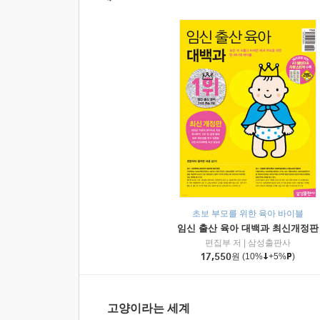
초보 부모를 위한 육아 바이블
임신 출산 육아 대백과 최신개정판
편집부 저
|
삼성출판사
17,550
원
(10%
+5%
)
고양이라는 세계