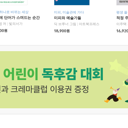
 하나로 바뀌는 세상
미피, 미술관에 가다
평생 쓸
에 단어가 스며드는 순간
미피와 예술가들
적정 
엽 저
|
빛의서가
딕 브루너 그림
|
아트북프레스
이주택 
00
원
18,900
원
16,92