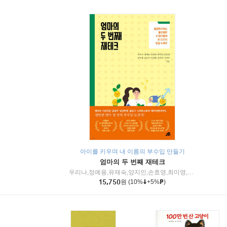
아이를 키우며 내 이름의 부수입 만들기
엄마의 두 번째 재테크
우리나,정예용,유재숙,양지인,손효영,최미영,조민주,이진현,차미숙,서미숙 저
15,750
원
(10%
+5%
)