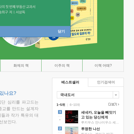
닫기
화제의 책
이주의 책
이책 어때?
베스트셀러
인기검색어
 있나요?
국내도서
집단 심리를 파고드는
1~5위
|
6~10위
 종교를 만드는 설계자
세네카, 오늘을 빼앗기
물들과 작가 특유의 대
고 있는 당신에게
선보인다.
루키우스 안나이우스 세네카 저/하와이 대저택 편역
투명한 나선