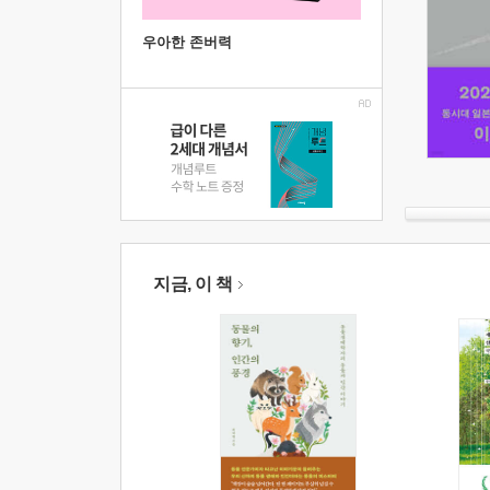
우아한 존버력
지금, 이 책