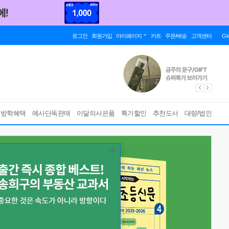
로그인
회원가입
마이페이지
카트
주문/배송
고객센터
Gl
름방학혜택
예사단독판매
이달의사은품
특가할인
추천도서
대량/법인