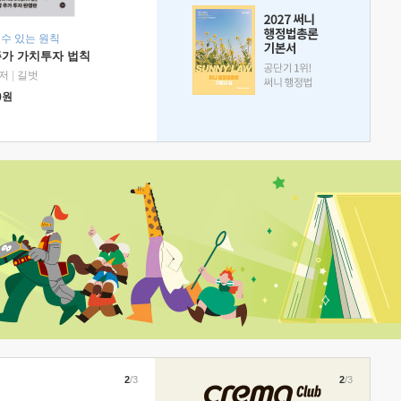
 수 있는 원칙
주가 가치투자 법칙
저
|
길벗
0
원
2
/3
2
/3