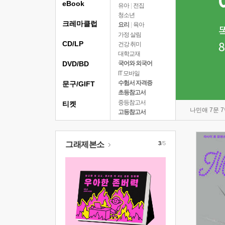
eBook
유아
|
전집
청소년
크레마클럽
요리
|
육아
가정 살림
CD/LP
건강 취미
대학교재
DVD/BD
국어와 외국어
IT 모바일
수험서 자격증
문구/GIFT
초등참고서
중등참고서
티켓
나민애 7문 
고등참고서
그래제본소
3
/5