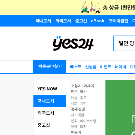
국내도서
외국도서
중고샵
eBook
크레마클럽
C
빠른분야찾기
베스트
신상품
이벤트
바이백
매
소설/시
|
에세이
YES NOW
인문
|
역사
예술
|
종교
국내도서
사회
|
과학
경제 경영
외국도서
자기계발
만화
|
라이트노벨
중고샵
여행
|
잡지
어린이