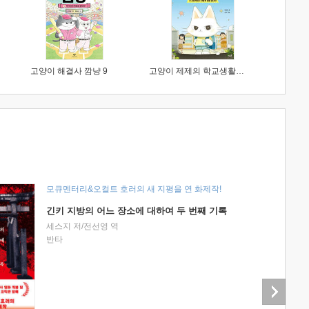
고양이 해결사 깜냥 9
고양이 제제의 학교생활 1 : 초등학생이 이렇게 힘들 줄이야
모큐멘터리&오컬트 호러의 새 지평을 연 화제작!
긴키 지방의 어느 장소에 대하여 두 번째 기록
세스지 저/전선영 역
반타