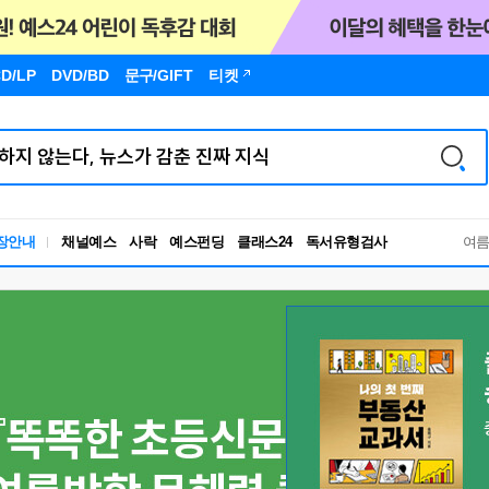
D/LP
DVD/BD
문구
/GIFT
티켓
독서유형검사
장안내
채널예스
사락
예스펀딩
클래스24
RBTI Lab
여
독서유형검사