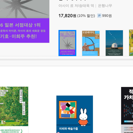
아사이 료 저/송태욱 역
은행나무
17,820
원
(10% 할인)
990원