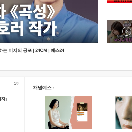
 미지의 공포 | 24CM | 예스24
1
/3
채널예스
여자』