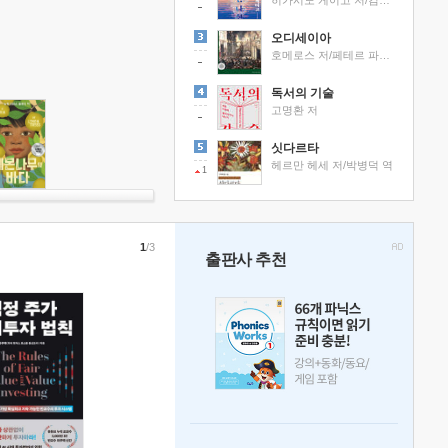
히가시노 게이고 저/김선영 역
오디세이아
호메로스 저/페테르 파울 루벤스 그림/박문재 역
독서의 기술
고명환 저
싯다르타
헤르만 헤세 저/박병덕 역
1
1
/3
출판사 추천