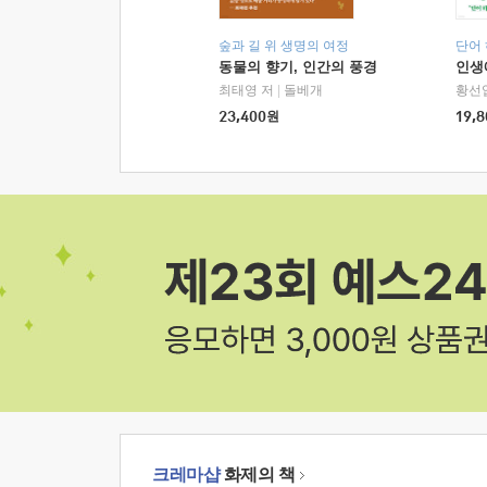
숲과 길 위 생명의 여정
단어
동물의 향기, 인간의 풍경
인생
최태영 저
|
돌베개
황선
23,400
원
19,8
크레마샵
화제의 책