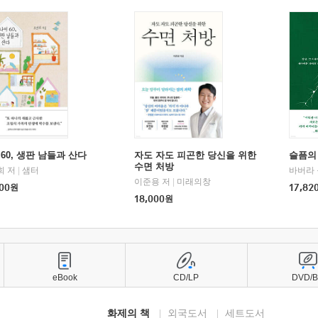
60, 생판 남들과 산다
자도 자도 피곤한 당신을 위한
슬픔의
수면 처방
희 저
|
샘터
바버라 
이준용 저
|
미래의창
00
원
17,82
18,000
원
eBook
CD/LP
DVD/
화제의 책
외국도서
세트도서