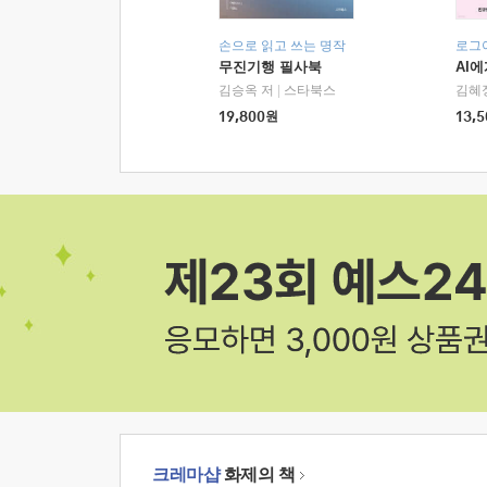
손으로 읽고 쓰는 명작
로그
무진기행 필사북
AI
김승옥 저
|
스타북스
김혜
19,800
원
13,5
크레마샵
화제의 책