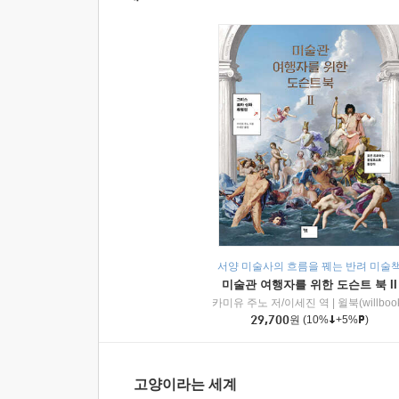
서양 미술사의 흐름을 꿰는 반려 미술
미술관 여행자를 위한 도슨트 북 II
카미유 주노 저/이세진 역
|
윌북(willboo
29,700
원
(10%
+5%
)
고양이라는 세계