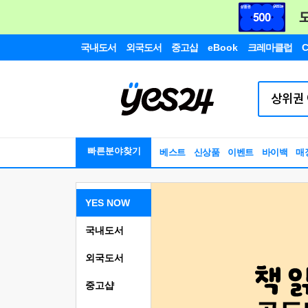
국내도서
외국도서
중고샵
eBook
크레마클럽
C
빠른분야찾기
베스트
신상품
이벤트
바이백
매
YES NOW
국내도서
외국도서
중고샵