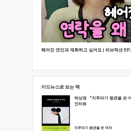
헤어진 연인과 재회하고 싶어요 | 러브픽션 EP.2
카드뉴스로 보는 책
박상영 『지푸라기 왕관을 쓴 
인터뷰
지푸라기 왕관을 쓴 여자