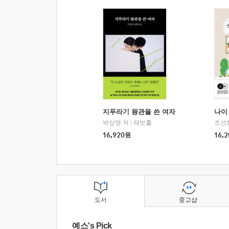
지푸라기 왕관을 쓴 여자
나이 
박상영 저
|
래빗홀
조선
16,920
원
16,2
도서
중고샵
예스's Pick