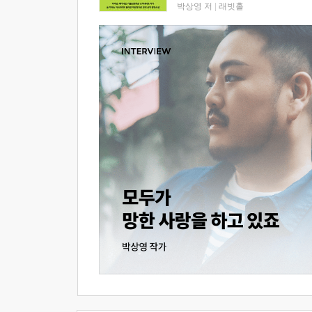
박상영 저
|
래빗홀