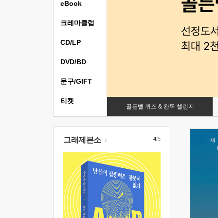
eBook
크레마클럽
CD/LP
DVD/BD
문구/GIFT
티켓
골든벨 퀴즈 & 완독 챌린지
그래제본소
4
/5