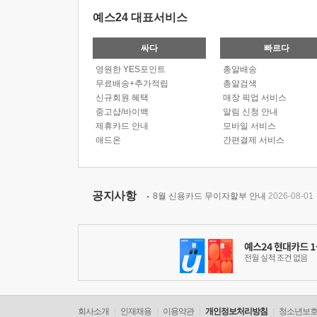
예스24 대표서비스
싸다
빠르다
영원한 YES포인트
총알배송
무료배송+추가적립
총알검색
신규회원 혜택
매장 픽업 서비스
중고샵/바이백
알림 신청 안내
제휴카드 안내
모바일 서비스
애드온
간편결제 서비스
공지사항
8월 신용카드 무이자할부 안내
2026-08-01
회사소개
인재채용
이용약관
개인정보처리방침
청소년보