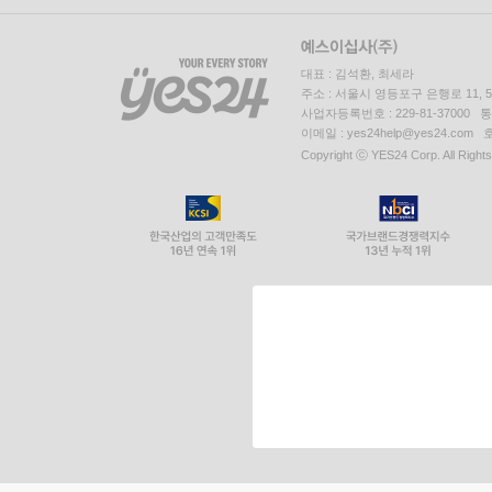
대표 : 김석환, 최세라
주소 : 서울시 영등포구 은행로 11,
사업자등록번호 : 229-81-37000 
이메일 : yes24help@yes24.c
Copyright ⓒ YES24 Corp. All Right