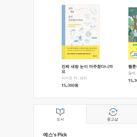
진짜 새랑 눈이 마주쳤다니까
웹툰
요
돌배
이이은 저
|
보리
15,3
15,300
원
도서
중고샵
예스's Pick