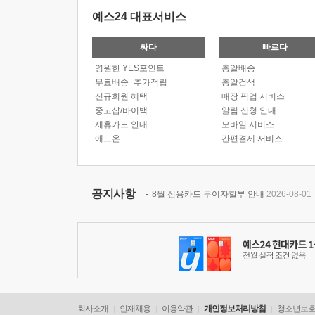
예스24 대표서비스
싸다
빠르다
영원한 YES포인트
총알배송
무료배송+추가적립
총알검색
신규회원 혜택
매장 픽업 서비스
중고샵/바이백
알림 신청 안내
제휴카드 안내
모바일 서비스
애드온
간편결제 서비스
공지사항
8월 신용카드 무이자할부 안내
2026-08-01
회사소개
인재채용
이용약관
개인정보처리방침
청소년보