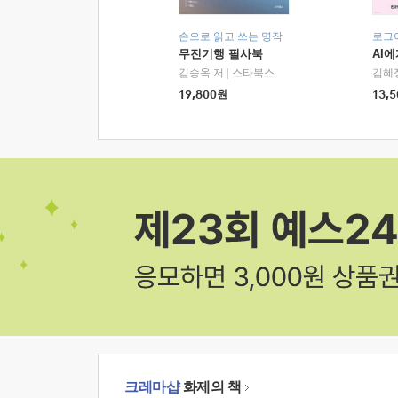
손으로 읽고 쓰는 명작
로그
무진기행 필사북
AI
김승옥 저
|
스타북스
김혜
19,800
원
13,5
크레마샵
화제의 책