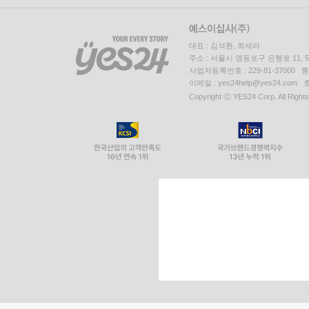
대표 : 김석환, 최세라
주소 : 서울시 영등포구 은행로 11,
사업자등록번호 : 229-81-37000 
이메일 : yes24help@yes24.c
Copyright ⓒ YES24 Corp. All Right