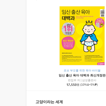
초보 부모를 위한 육아 바이블
임신 출산 육아 대백과 최신개정판
편집부 저
|
삼성출판사
17,550
원
(10%
+5%
)
고양이라는 세계