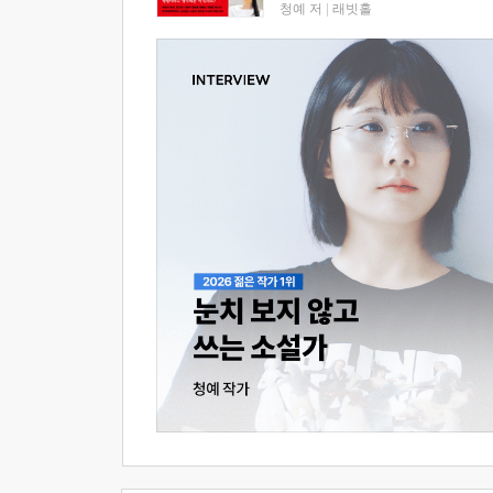
청예 저
|
래빗홀