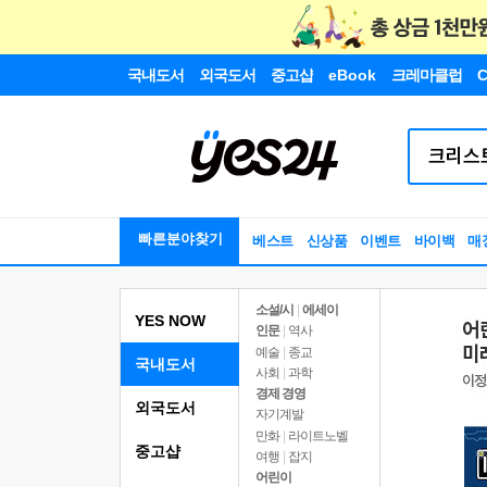
국내도서
외국도서
중고샵
eBook
크레마클럽
C
빠른분야찾기
베스트
신상품
이벤트
바이백
매
소설/시
|
에세이
YES NOW
인문
|
역사
예술
|
종교
국내도서
사회
|
과학
경제 경영
외국도서
자기계발
만화
|
라이트노벨
중고샵
여행
|
잡지
어린이