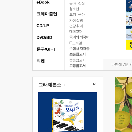
eBook
유아
|
전집
청소년
크레마클럽
요리
|
육아
가정 살림
CD/LP
건강 취미
대학교재
DVD/BD
국어와 외국어
IT 모바일
수험서 자격증
문구/GIFT
초등참고서
중등참고서
티켓
나민애 7문 
고등참고서
그래제본소
4
/5