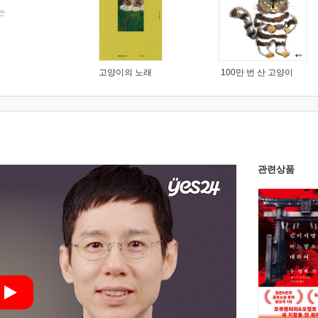
는
고양이의 노래
100만 번 산 고양이
관련상품