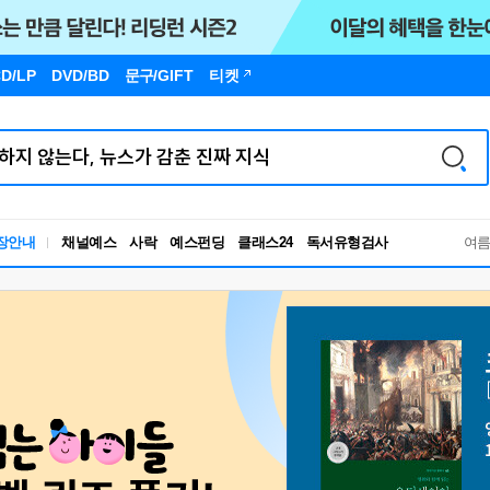
D/LP
DVD/BD
문구
/GIFT
티켓
독서유형검사
장안내
채널예스
사락
예스펀딩
클래스24
RBTI Lab
여
독서유형검사