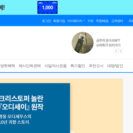
로그인
회원가입
마이페이지
카트
주문/배송
고객센터
Gl
름방학혜택
예사단독판매
이달의사은품
특가할인
추천도서
대량/법인