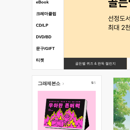
eBook
크레마클럽
CD/LP
DVD/BD
문구/GIFT
티켓
골든벨 퀴즈 & 완독 챌린지
그래제본소
5
/5