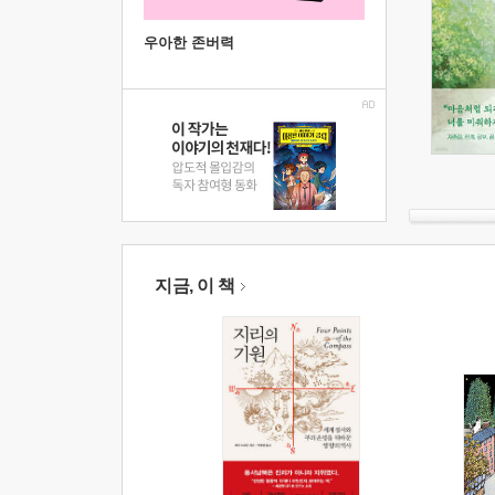
우아한 존버력
지금, 이 책