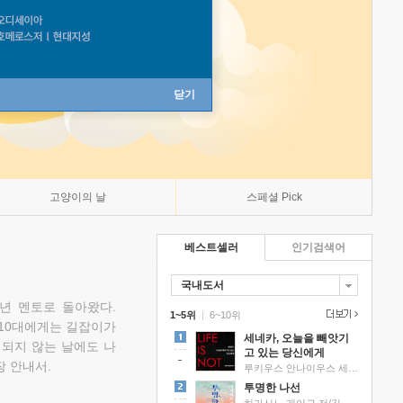
닫기
고양이의 날
스페셜 Pick
베스트셀러
인기검색어
국내도서
소년 멘토로 돌아왔다.
1~5위
|
6~10위
 10대에게는 길잡이가
세네카, 오늘을 빼앗기
 되지 않는 날에도 나
고 있는 당신에게
 안내서.
루키우스 안나이우스 세네카 저/하와이 대저택 편역
투명한 나선