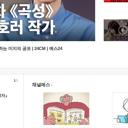
 미지의 공포 | 24CM | 예스24
1
/3
채널예스
여자』