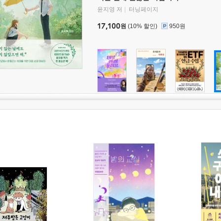
윤지영 저
터닝페이지
17,100
원
(10% 할인)
950원