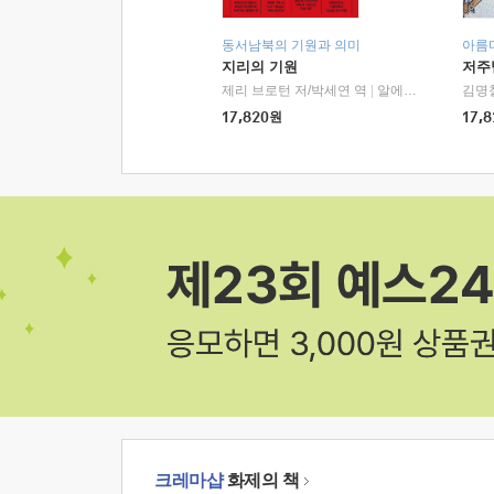
동서남북의 기원과 의미
아름
지리의 기원
저주
제리 브로턴 저/박세연 역
|
알에이치코리아(RHK)
김명
17,820
원
17,8
크레마샵
화제의 책