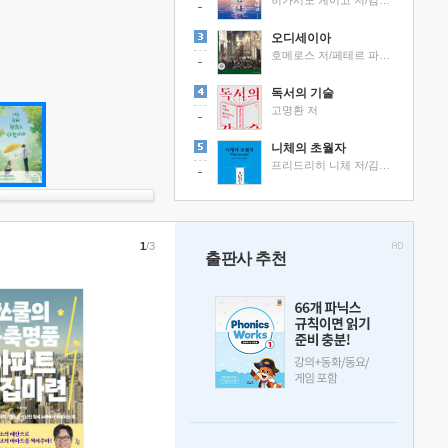
히가시노 게이고 저/김선영 역
오디세이아
호메로스 저/페테르 파울 루벤스 그림/박문재 역
독서의 기술
고명환 저
니체의 초월자
프리드리히 니체 저/김철 편역
1
/3
출판사 추천