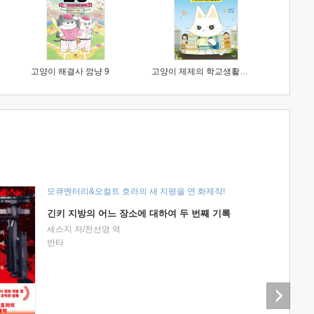
고양이 해결사 깜냥 9
고양이 제제의 학교생활 1 : 초등학생이 이렇게 힘들 줄이야
모큐멘터리&오컬트 호러의 새 지평을 연 화제작!
긴키 지방의 어느 장소에 대하여 두 번째 기록
세스지 저/전선영 역
반타