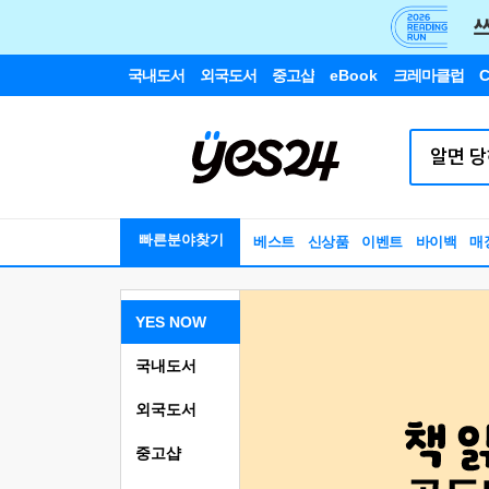
국내도서
외국도서
중고샵
eBook
크레마클럽
C
빠른분야찾기
베스트
신상품
이벤트
바이백
매
YES NOW
국내도서
외국도서
중고샵