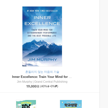
흔들리지 않는 마음의 기술
Inner Excellence: Train Your Mind for Extraordinary Performance and the Best Possible Life
Jim Murphy
|
Grand Central Publishing
19,000
원
(40%
+0%
)