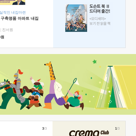
현실적인 내집마련
 구축명품 아파트 내집
|
진서원
0
원
3
/3
1
/3