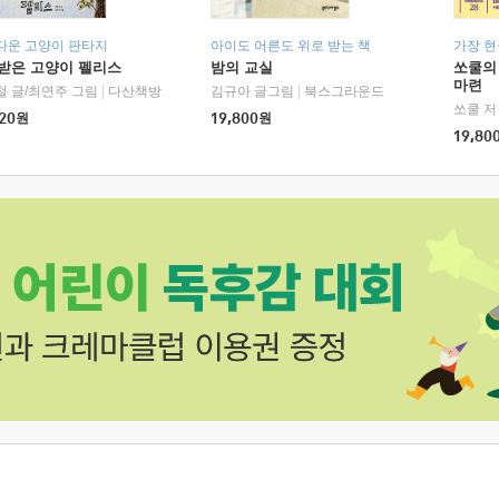
다운 고양이 판타지
아이도 어른도 위로 받는 책
가장 
받은 고양이 펠리스
밤의 교실
쏘쿨의
마련
철 글/최연주 그림
|
다산책방
김규아 글그림
|
북스그라운드
쏘쿨 저
20
원
19,800
원
19,80