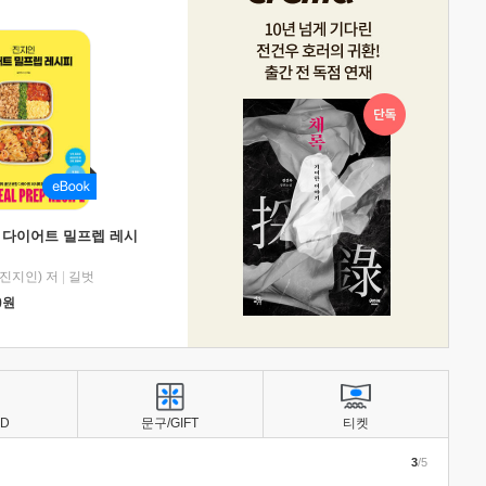
 다이어트 밀프렙 레시
진지인) 저
|
길벗
0
원
BD
문구/GIFT
티켓
3
/5