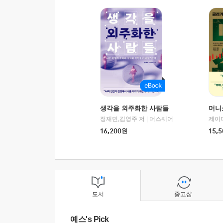
생각을 외주화한 사람들
머니
정재민,김영주 저
|
더스퀘어
16,200
원
15,5
도서
중고샵
예스's Pick