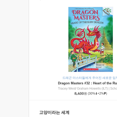
드래곤 마스터들에게 주어진 새로운 임
Tracey West/ Graham Howells (ILT)
|
Scholasti
8,400
원
(30%
+2%
)
고양이라는 세계