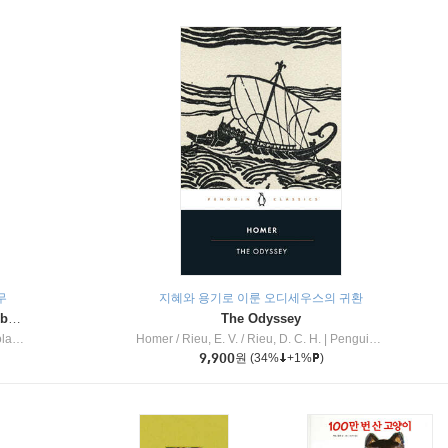
무
지혜와 용기로 이룬 오디세우스의 귀환
Dragon Masters #32 : Heart of the Ruby Dragon (A Branches Book)
The Odyssey
c Inc
Homer / Rieu, E. V. / Rieu, D. C. H.
|
Penguin Group
9,900
원
(34%
+1%
)