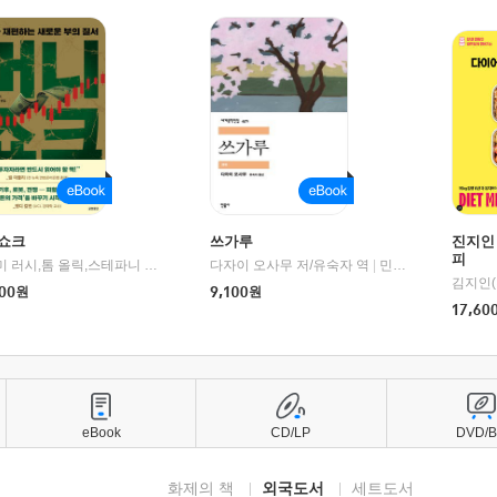
쇼크
쓰가루
진지인
피
제이미 러시,톰 올릭,스테파니 플랜더스 편저/임경은 역/박정호 감수
다자이 오사무 저/유숙자 역
|
교보문고
|
민음사
김지인(
00
원
9,100
원
17,60
eBook
CD/LP
DVD/
화제의 책
외국도서
세트도서