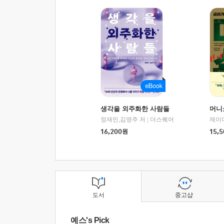
생각을 외주화한 사람들
머니
정재민,김영주 저
|
더스퀘어
16,200
원
15,5
도서
중고샵
예스's Pick