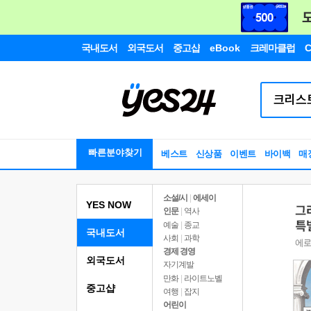
국내도서
외국도서
중고샵
eBook
크레마클럽
C
빠른분야찾기
베스트
신상품
이벤트
바이백
매
소설/시
|
에세이
YES NOW
인문
|
역사
예술
|
종교
국내도서
사회
|
과학
경제 경영
외국도서
자기계발
만화
|
라이트노벨
중고샵
여행
|
잡지
어린이