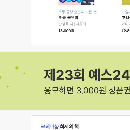
초등 공부 습관의 모든 것
고양
초등 공부력
고양
손병목 저
|
서유재
이미
18,000
원
19,8
크레마샵
화제의 책