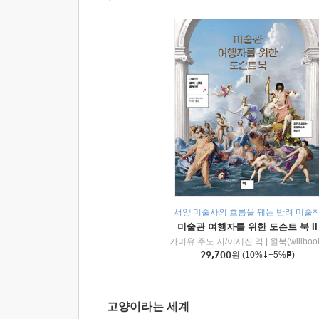
서양 미술사의 흐름을 꿰는 반려 미술
미술관 여행자를 위한 도슨트 북 II
카미유 주노 저/이세진 역
|
윌북(willboo
29,700
원
(10%
+5%
)
고양이라는 세계