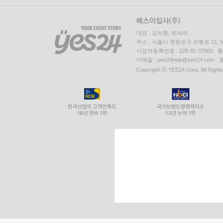
대표 : 김석환, 최세라
주소 : 서울시 영등포구 은행로 11,
사업자등록번호 : 229-81-37000 
이메일 : yes24help@yes24.c
Copyright ⓒ YES24 Corp. All Right