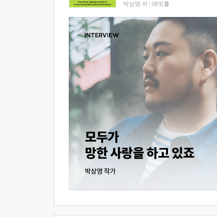
박상영 저
|
래빗홀