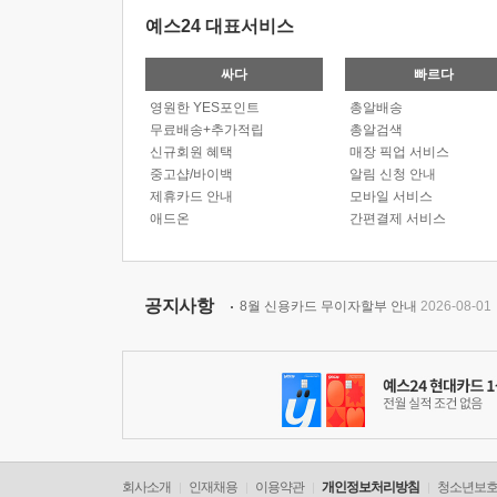
예스24 대표서비스
싸다
빠르다
영원한 YES포인트
총알배송
무료배송+추가적립
총알검색
신규회원 혜택
매장 픽업 서비스
중고샵/바이백
알림 신청 안내
제휴카드 안내
모바일 서비스
애드온
간편결제 서비스
공지사항
8월 신용카드 무이자할부 안내
2026-08-01
회사소개
인재채용
이용약관
개인정보처리방침
청소년보