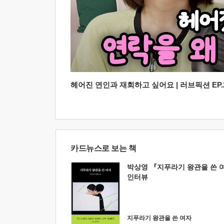
헤어진 연인과 재회하고 싶어요 | 러브픽션 EP.2
카드뉴스로 보는 책
박상영 『지푸라기 왕관을 쓴 
인터뷰
지푸라기 왕관을 쓴 여자