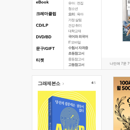
eBook
유아
|
전집
청소년
크레마클럽
요리
|
육아
가정 살림
CD/LP
건강 취미
대학교재
DVD/BD
국어와 외국어
IT 모바일
수험서 자격증
문구/GIFT
초등참고서
중등참고서
티켓
나민애 7문 
고등참고서
그래제본소
4
/5