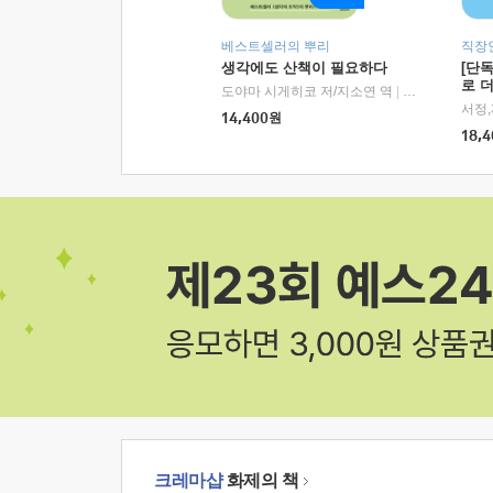
베스트셀러의 뿌리
직장
생각에도 산책이 필요하다
[단
로 
도야마 시게히코 저/지소연 역
|
알에이치코리아(
14,400
원
18,4
크레마샵
화제의 책