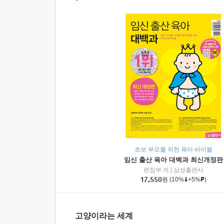
초보 부모를 위한 육아 바이블
임신 출산 육아 대백과 최신개정판
편집부 저
|
삼성출판사
17,550
원
(10%
+5%
)
고양이라는 세계