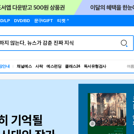
D/LP
DVD/BD
문구
/GIFT
티켓
장안내
채널예스
사락
예스펀딩
클래스24
독서유형검사
여
RBTI Lab
독서유형검사