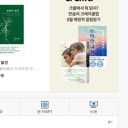
 발견
블래츨리 저/제효영 역
|
디플롯
0
원
BD
문구/GIFT
티켓
2
/5