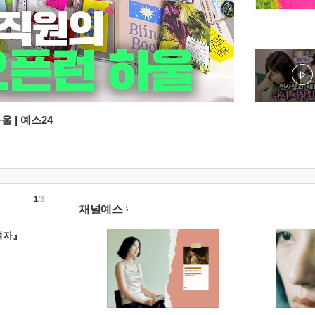
 | 예스24
1
/3
채널예스
여자』