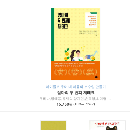
아이를 키우며 내 이름의 부수입 만들기
엄마의 두 번째 재테크
우리나,정예용,유재숙,양지인,손효영,최미영,조민주,이진현,차미숙,서미숙 저
15,750
원
(10%
+5%
)