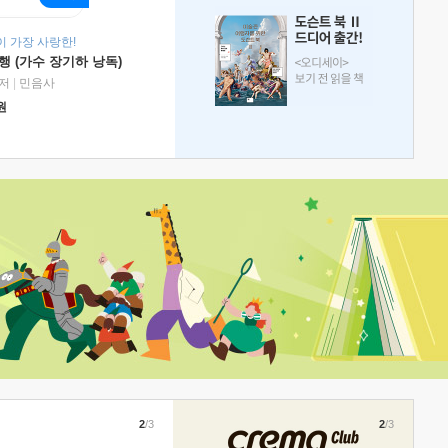
 가장 사랑한!
 (가수 장기하 낭독)
저
|
민음사
원
2
/3
2
/3