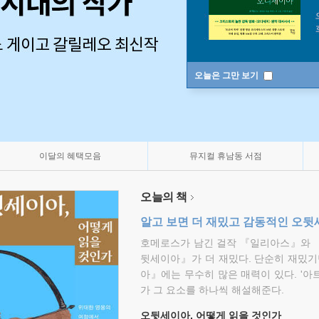
오늘은 그만 보기
이달의 혜택모음
뮤지컬 휴남동 서점
오늘의 책
알고 보면 더 재밌고 감동적인 오
호메로스가 남긴 걸작 『일리아스』와 
뒷세이아』가 더 재밌다. 단순히 재밌기
아』에는 무수히 많은 매력이 있다. '아
가 그 요소를 하나씩 해설해준다.
오뒷세이아, 어떻게 읽을 것인가