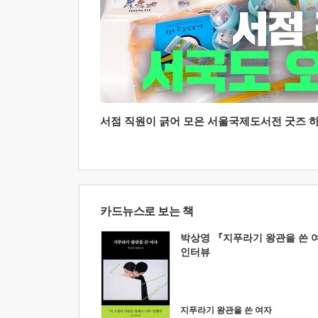
서점 직원이 긁어 모은 서울국제도서전 굿즈 하울
카드뉴스로 보는 책
박상영 『지푸라기 왕관을 쓴 
인터뷰
지푸라기 왕관을 쓴 여자