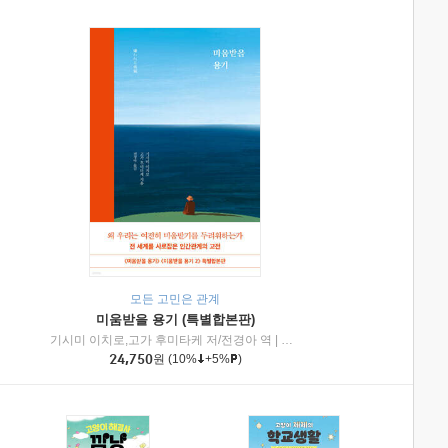
모든 고민은 관계
미움받을 용기 (특별합본판)
기시미 이치로,고가 후미타케 저/전경아 역
|
제이브리즈북스
|
인플루엔셜
24,750
원
(10%
+5%
)