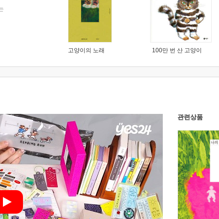
는
고양이의 노래
100만 번 산 고양이
관련상품