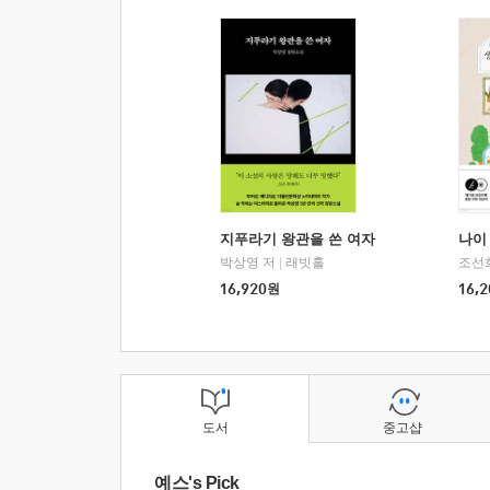
지푸라기 왕관을 쓴 여자
나이 
박상영 저
|
래빗홀
조선
16,920
원
16,2
도서
중고샵
예스's Pick