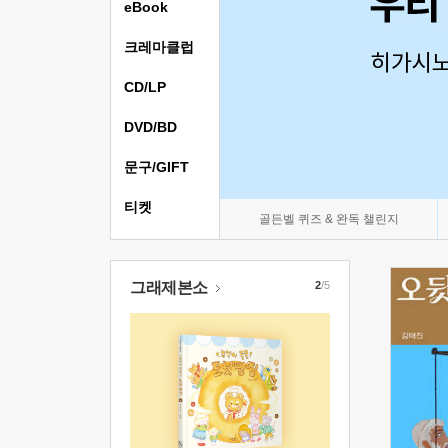
eBook
크레마클럽
CD/LP
DVD/BD
문구/GIFT
티켓
골든벨 퀴즈 & 완독 챌린지
그래제본소
2
/5