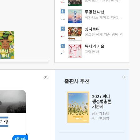
호메로스 저/페테르 파울 루벤스 그림/박문재 역
1
투명한 나선
히가시노 게이고 저/김선영 역
1
싯다르타
헤르만 헤세 저/박병덕 역
1
독서의 기술
고명환 저
1
3
/3
출판사 추천