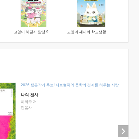
고양이 해결사 깜냥 9
고양이 제제의 학교생활 1 : 초등학생이 이렇게 힘들 줄이야
2026 젊은작가 후보! 서브컬처와 문학의 경계를 허무는 사랑
나의 천사
이희주 저
민음사