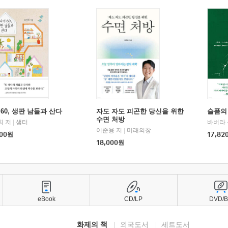
60, 생판 남들과 산다
자도 자도 피곤한 당신을 위한
슬픔의
수면 처방
희 저
|
샘터
바버라 
이준용 저
|
미래의창
00
원
17,82
18,000
원
eBook
CD/LP
DVD/
화제의 책
외국도서
세트도서