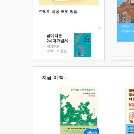
추억이 퐁퐁 도넛 빵집
지금, 이 책