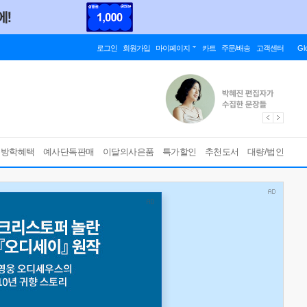
로그인
회원가입
마이페이지
카트
주문/배송
고객센터
Gl
름방학혜택
예사단독판매
이달의사은품
특가할인
추천도서
대량/법인