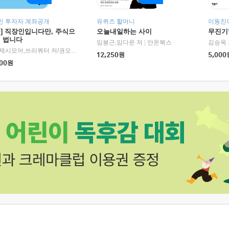
인 투자자 계좌공개
유퀴즈 할머니
이동진이
독] 직장인입니다만, 주식으
오늘내일하는 사이
무진기행
더 법니다
RHK)
임봉근,임다운 저
|
안온북스
김승옥 
서정,제시모어,쓰리쿼터 저/권오태,시그널리포트 편
|
경이로움
12,250
원
5,000
00
원