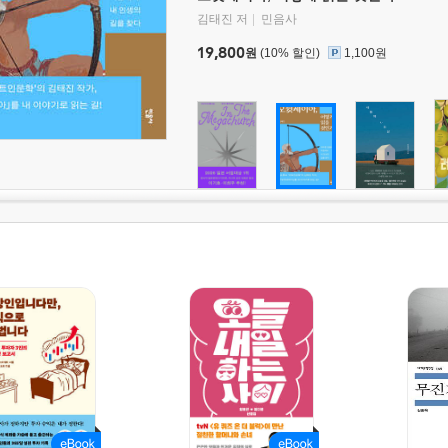
김태진 저
민음사
19,800
원
(10% 할인)
1,100원