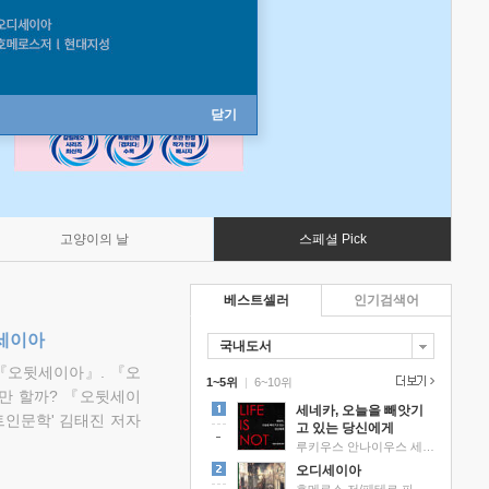
닫기
고양이의 날
스페셜 Pick
베스트셀러
인기검색어
뒷세이아
국내도서
『오뒷세이아』. 『오
1~5위
|
6~10위
만 할까? 『오뒷세이
세네카, 오늘을 빼앗기
트인문학' 김태진 저자
고 있는 당신에게
루키우스 안나이우스 세네카 저/하와이 대저택 편역
오디세이아