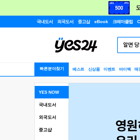
국내도서
외국도서
중고샵
eBook
크레마클럽
C
빠른분야찾기
베스트
신상품
이벤트
바이백
매
YES NOW
국내도서
외국도서
중고샵