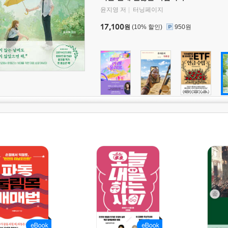
윤지영 저
터닝페이지
17,100
원
(10% 할인)
950원