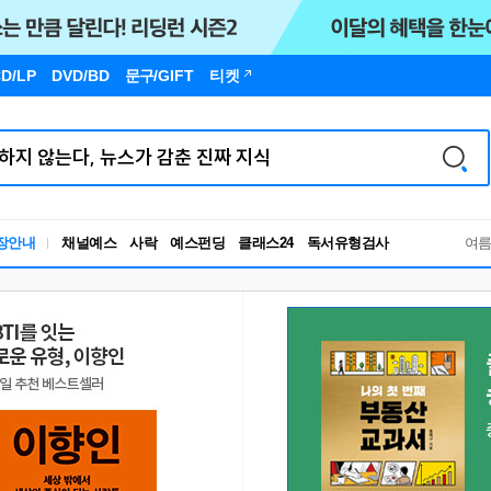
D/LP
DVD/BD
문구
/GIFT
티켓
독서유형검사
장안내
채널예스
사락
예스펀딩
클래스24
RBTI Lab
여
독서유형검사