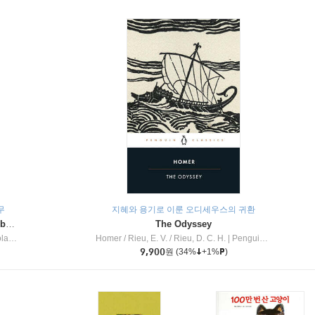
무
지혜와 용기로 이룬 오디세우스의 귀환
Dragon Masters #32 : Heart of the Ruby Dragon (A Branches Book)
The Odyssey
c Inc
Homer / Rieu, E. V. / Rieu, D. C. H.
|
Penguin Group
9,900
원
(34%
+1%
)