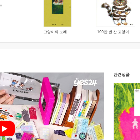
는
고양이의 노래
100만 번 산 고양이
관련상품