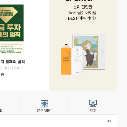
투자 불패의 법칙
슨 저
|
다산북스
0
원
BD
문구/GIFT
티켓
3
/5