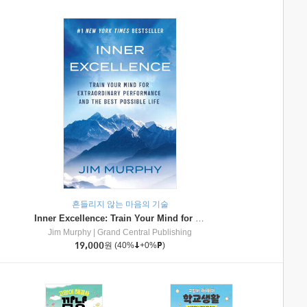
흔들리지 않는 마음의 기술
Inner Excellence: Train Your Mind for Extraordinary Performance and the Best Possible Life
Jim Murphy
|
Grand Central Publishing
19,000
원
(40%
+0%
)