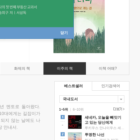
닫기
화제의 책
이주의 책
이책 어때?
베스트셀러
인기검색어
국내도서
소년 멘토로 돌아왔다.
1~5위
|
6~10위
 10대에게는 길잡이가
세네카, 오늘을 빼앗기
 되지 않는 날에도 나
고 있는 당신에게
 안내서.
루키우스 안나이우스 세네카 저/하와이 대저택 편역
투명한 나선