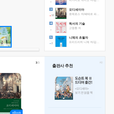
히가시노 게이고 저/김선영 역
오디세이아
호메로스 저/페테르 파울 루벤스 그림/박문재 역
10
독서의 기술
고명환 저
니체의 초월자
프리드리히 니체 저/김철 편역
2
3
/3
출판사 추천