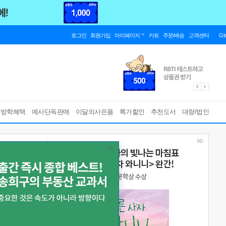
로그인
회원가입
마이페이지
카트
주문/배송
고객센터
Gl
름방학혜택
예사단독판매
이달의사은품
특가할인
추천도서
대량/법인