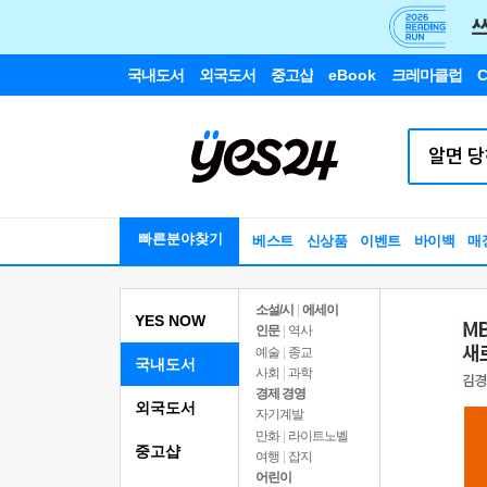
국내도서
외국도서
중고샵
eBook
크레마클럽
C
빠른분야찾기
베스트
신상품
이벤트
바이백
매
소설/시
|
에세이
YES NOW
인문
|
역사
예술
|
종교
국내도서
사회
|
과학
경제 경영
외국도서
자기계발
만화
|
라이트노벨
중고샵
여행
|
잡지
어린이