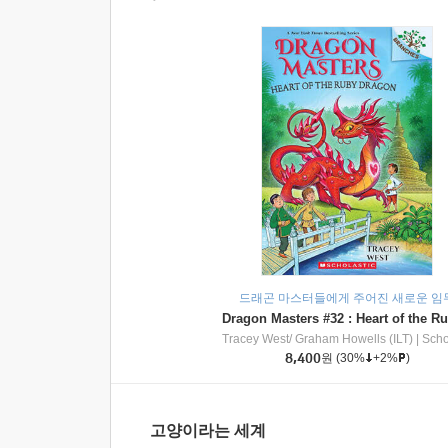
드래곤 마스터들에게 주어진 새로운 임
Tracey West/ Graham Howells (ILT)
|
Scholasti
8,400
원
(30%
+2%
)
고양이라는 세계