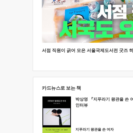
서점 직원이 긁어 모은 서울국제도서전 굿즈 하울
카드뉴스로 보는 책
박상영 『지푸라기 왕관을 쓴 
인터뷰
지푸라기 왕관을 쓴 여자