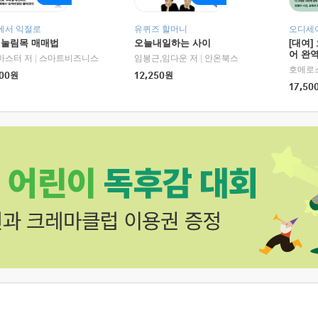
에서 익절로
유퀴즈 할머니
오디세이
 눌림목 매매법
오늘내일하는 사이
[대여]
어 완역
RHK)
마스터 저
|
스마트비즈니스
임봉근,임다운 저
|
안온북스
00
원
12,250
원
17,50