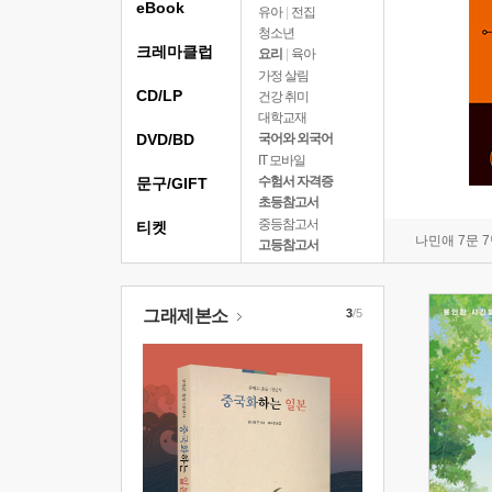
eBook
유아
|
전집
청소년
크레마클럽
요리
|
육아
가정 살림
CD/LP
건강 취미
대학교재
DVD/BD
국어와 외국어
IT 모바일
수험서 자격증
문구/GIFT
초등참고서
중등참고서
티켓
나민애 7문 
고등참고서
그래제본소
3
/5