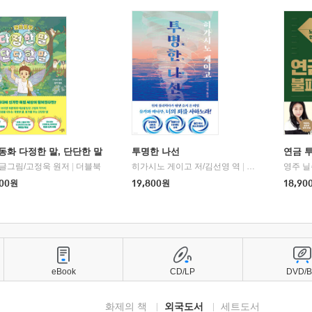
동화 다정한 말, 단단한 말
투명한 나선
연금 
 글그림/고정욱 원저
|
더블북
히가시노 게이고 저/김선영 역
|
북다
영주 닐
00
원
19,800
원
18,90
eBook
CD/LP
DVD/
화제의 책
외국도서
세트도서