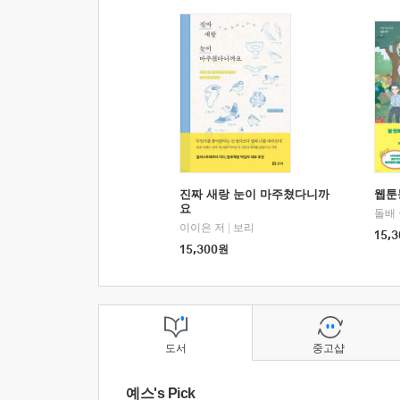
진짜 새랑 눈이 마주쳤다니까
웹툰
요
돌배
이이은 저
|
보리
15,3
15,300
원
도서
중고샵
예스's Pick