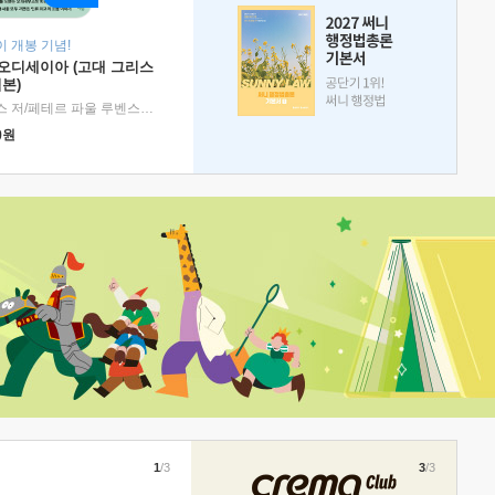
 개봉 기념!
 오디세이아 (고대 그리스
본)
호메로스 저/페테르 파울 루벤스 그림/박문재 역
|
현대지성
0
원
1
/3
3
/3