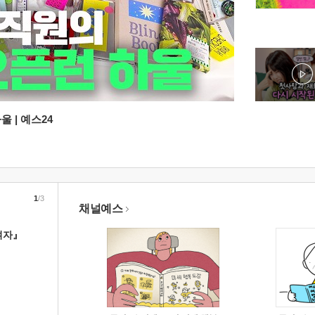
 | 예스24
1
/3
채널예스
여자』