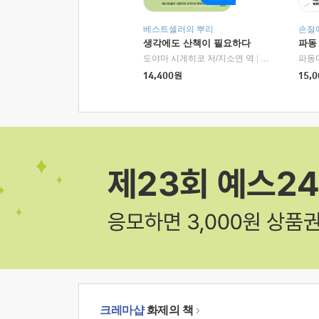
베스트셀러의 뿌리
손절
생각에도 산책이 필요하다
파동
도야마 시게히코 저/지소연 역
|
알에이치코리아(
파동
14,400
원
15,0
크레마샵
화제의 책