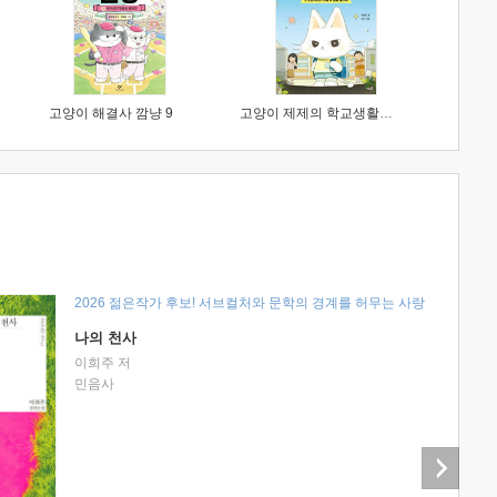
고양이 해결사 깜냥 9
고양이 제제의 학교생활 1 : 초등학생이 이렇게 힘들 줄이야
2026 젊은작가 후보! 서브컬처와 문학의 경계를 허무는 사랑
나의 천사
이희주 저
민음사