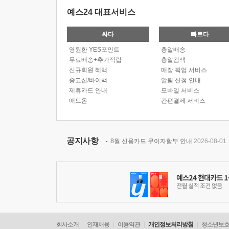
예스24 대표서비스
싸다
빠르다
영원한 YES포인트
총알배송
무료배송+추가적립
총알검색
신규회원 혜택
매장 픽업 서비스
중고샵/바이백
알림 신청 안내
제휴카드 안내
모바일 서비스
애드온
간편결제 서비스
공지사항
8월 신용카드 무이자할부 안내
2026-08-01
회사소개
인재채용
이용약관
개인정보처리방침
청소년보