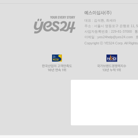
대표 : 김석환, 최세라
주소 : 서울시 영등포구 은행로 11,
사업자등록번호 : 229-81-37000 
이메일 : yes24help@yes24.c
Copyright ⓒ YES24 Corp. All Right