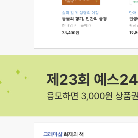
숲과 길 위 생명의 여정
단어
동물의 향기, 인간의 풍경
인생
최태영 저
|
돌베개
황선
23,400
원
19,8
크레마샵
화제의 책