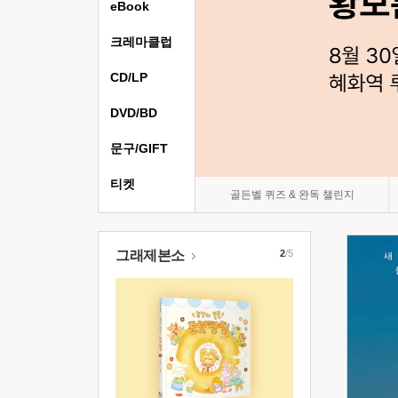
eBook
크레마클럽
CD/LP
DVD/BD
문구/GIFT
티켓
골든벨 퀴즈 & 완독 챌린지
그래제본소
2
/5