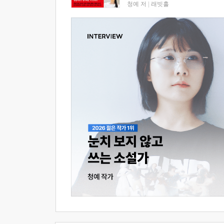
청예 저
|
래빗홀