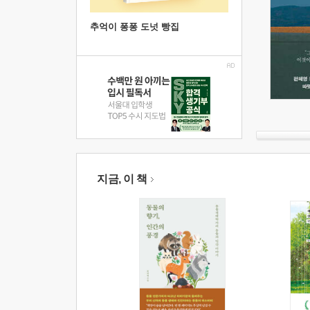
추억이 퐁퐁 도넛 빵집
지금, 이 책