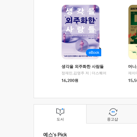
생각을 외주화한 사람들
머니
정재민,김영주 저
|
더스퀘어
16,200
원
15,5
도서
중고샵
예스's Pick