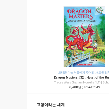
드래곤 마스터들에게 주어진 새로운 임
Tracey West/ Graham Howells (ILT)
|
Scholasti
8,400
원
(30%
+2%
)
고양이라는 세계