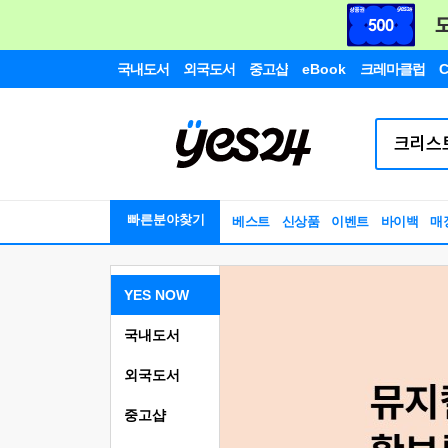
국내도서
외국도서
중고샵
eBook
크레마클럽
C
빠른분야찾기
베스트
신상품
이벤트
바이백
매
YES NOW
국내도서
외국도서
중고샵