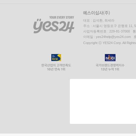
대표 : 김석환, 최세라
주소 : 서울시 영등포구 은행로 11,
사업자등록번호 : 229-81-37000 
이메일 : yes24help@yes24.c
Copyright ⓒ YES24 Corp. All Right