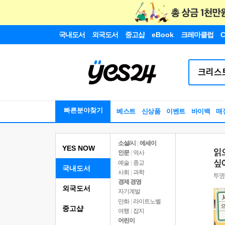
국내도서
외국도서
중고샵
eBook
크레마클럽
C
빠른분야찾기
베스트
신상품
이벤트
바이백
매
소설/시
|
에세이
YES NOW
인문
|
역사
예술
|
종교
국내도서
사회
|
과학
경제 경영
외국도서
자기계발
만화
|
라이트노벨
중고샵
여행
|
잡지
어린이