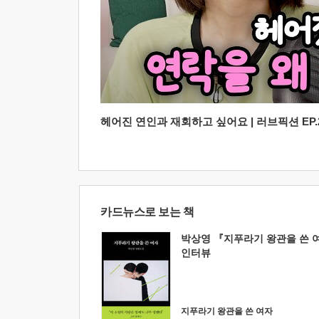
헤어진 연인과 재회하고 싶어요 | 러브픽션 EP.2
카드뉴스로 보는 책
박상영 『지푸라기 왕관을 쓴 
인터뷰
지푸라기 왕관을 쓴 여자