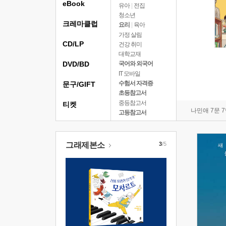
eBook
유아
|
전집
청소년
크레마클럽
요리
|
육아
가정 살림
CD/LP
건강 취미
대학교재
DVD/BD
국어와 외국어
IT 모바일
수험서 자격증
문구/GIFT
초등참고서
중등참고서
티켓
나민애 7문 
고등참고서
그래제본소
3
/5