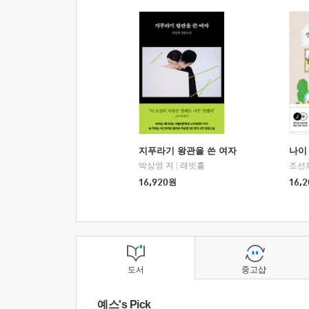
지푸라기 왕관을 쓴 여자
나이 
박상영 저
|
래빗홀
조선
16,920
원
16,2
도서
중고샵
예스's Pick