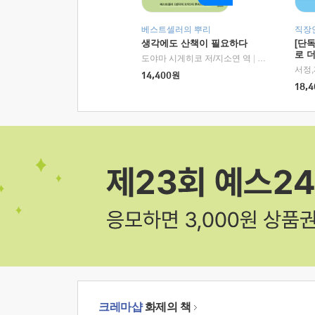
베스트셀러의 뿌리
직장
생각에도 산책이 필요하다
[단
로 
도야마 시게히코 저/지소연 역
|
알에이치코리아(
14,400
원
18,4
크레마샵
화제의 책