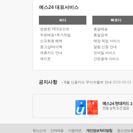
예스24 대표서비스
싸다
빠르다
영원한 YES포인트
총알배송
무료배송+추가적립
총알검색
신규회원 혜택
매장 픽업 서비스
중고샵/바이백
알림 신청 안내
제휴카드 안내
모바일 서비스
애드온
간편결제 서비스
공지사항
8월 신용카드 무이자할부 안내
2026-08-01
회사소개
인재채용
이용약관
개인정보처리방침
청소년보