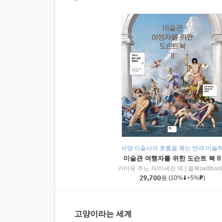
서양 미술사의 흐름을 꿰는 반려 미술
미술관 여행자를 위한 도슨트 북 II
카미유 주노 저/이세진 역
|
윌북(willboo
29,700
원
(10%
+5%
)
고양이라는 세계