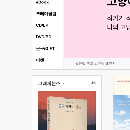
eBook
크레마클럽
CD/LP
DVD/BD
문구/GIFT
티켓
골든벨 퀴즈 & 완독 챌린지
그래제본소
3
/5