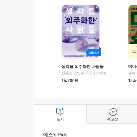
생각을 외주화한 사람들
머니
정재민,김영주 저
|
더스퀘어
16,200
원
15,5
도서
중고샵
예스's Pick