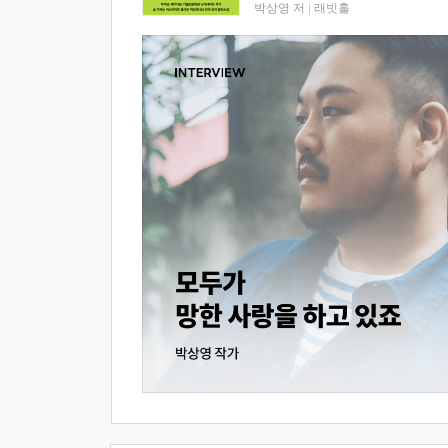
박상영 저
|
래빗홀