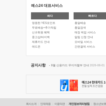
예스24 대표서비스
싸다
빠르다
영원한 YES포인트
총알배송
무료배송+추가적립
총알검색
신규회원 혜택
매장 픽업 서비스
중고샵/바이백
알림 신청 안내
제휴카드 안내
모바일 서비스
애드온
간편결제 서비스
공지사항
8월 신용카드 무이자할부 안내
2026-08-01
회사소개
인재채용
이용약관
개인정보처리방침
청소년보