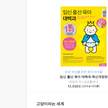
초보 부모를 위한 육아 바이블
임신 출산 육아 대백과 최신개정판
편집부 저
|
삼성출판사
17,550
원
(10%
+5%
)
고양이라는 세계