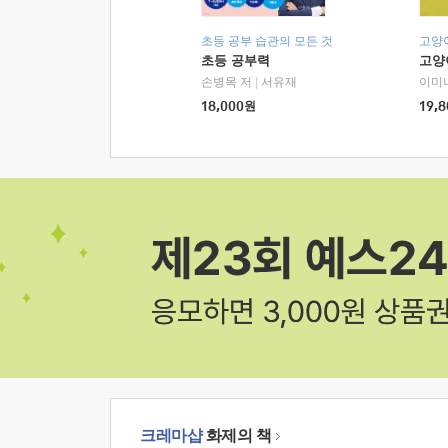
초등 공부 습관의 모든 것
고양
초등 공부력
고양
손병목 저
|
서유재
이미
18,000
원
19,8
크레마샵
화제의 책