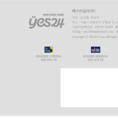
대표 : 김석환, 최세라
주소 : 서울시 영등포구 은행로 11,
사업자등록번호 : 229-81-37000 
이메일 : yes24help@yes24.c
Copyright ⓒ YES24 Corp. All Right