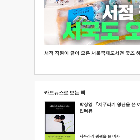
서점 직원이 긁어 모은 서울국제도서전 굿즈 하울
카드뉴스로 보는 책
박상영 『지푸라기 왕관을 쓴 
인터뷰
지푸라기 왕관을 쓴 여자