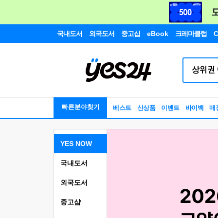
국내도서
외국도서
중고샵
eBook
크레마클럽
C
빠른분야찾기
베스트
신상품
이벤트
바이백
매
YES NOW
국내도서
외국도서
중고샵