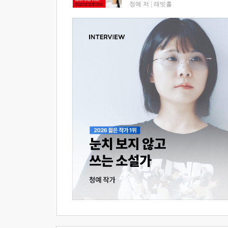
청예 저
|
래빗홀