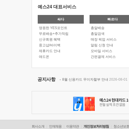
예스24 대표서비스
싸다
빠르다
영원한 YES포인트
총알배송
무료배송+추가적립
총알검색
신규회원 혜택
매장 픽업 서비스
중고샵/바이백
알림 신청 안내
제휴카드 안내
모바일 서비스
애드온
간편결제 서비스
공지사항
8월 신용카드 무이자할부 안내
2026-08-01
회사소개
인재채용
이용약관
개인정보처리방침
청소년보