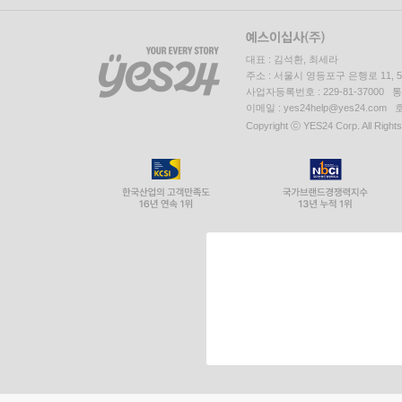
대표 : 김석환, 최세라
주소 : 서울시 영등포구 은행로 11,
사업자등록번호 : 229-81-37000 
이메일 : yes24help@yes24.c
Copyright ⓒ YES24 Corp. All Right