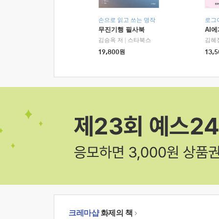
손으로 읽고 쓰는 명작
로그
무진기행 필사북
AI
김승옥 저
|
스타북스
김혜
19,800
원
13,5
크레마샵
화제의 책