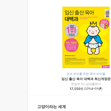
초보 부모를 위한 육아 바이블
임신 출산 육아 대백과 최신개정판
편집부 저
|
삼성출판사
17,550
원
(10%
+5%
)
고양이라는 세계