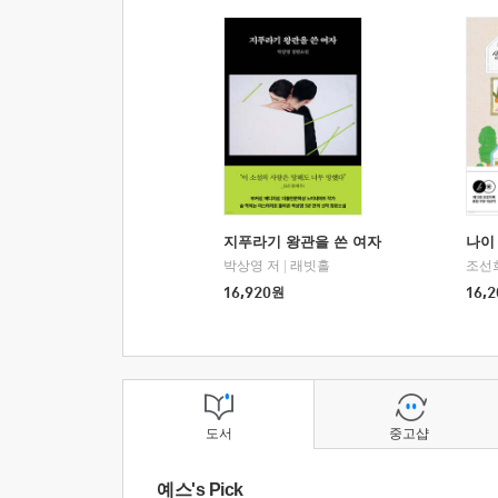
지푸라기 왕관을 쓴 여자
나이 
박상영 저
|
래빗홀
조선
16,920
원
16,2
도서
중고샵
예스's Pick