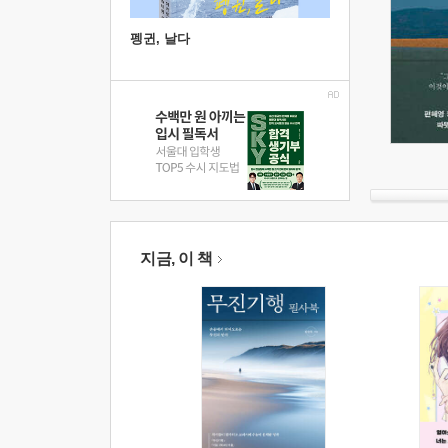
펭귄, 날다
지금, 이 책