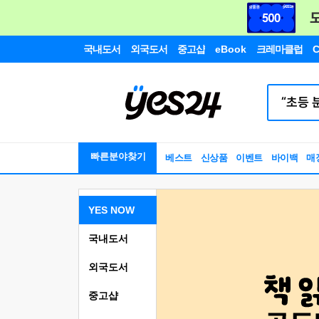
국내도서
외국도서
중고샵
eBook
크레마클럽
C
빠른분야찾기
베스트
신상품
이벤트
바이백
매
YES NOW
국내도서
외국도서
중고샵