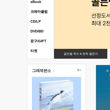
eBook
크레마클럽
CD/LP
DVD/BD
문구/GIFT
티켓
골든벨 퀴즈 & 완독 챌린지
그래제본소
1
/5