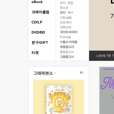
eBook
유아
|
전집
청소년
크레마클럽
요리
|
육아
가정 살림
CD/LP
건강 취미
대학교재
DVD/BD
국어와 외국어
IT 모바일
수험서 자격증
문구/GIFT
초등참고서
중등참고서
티켓
나민애 7문 
고등참고서
그래제본소
5
/5