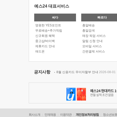
예스24 대표서비스
싸다
빠르다
영원한 YES포인트
총알배송
무료배송+추가적립
총알검색
신규회원 혜택
매장 픽업 서비스
중고샵/바이백
알림 신청 안내
제휴카드 안내
모바일 서비스
애드온
간편결제 서비스
공지사항
8월 신용카드 무이자할부 안내
2026-08-01
회사소개
인재채용
이용약관
개인정보처리방침
청소년보