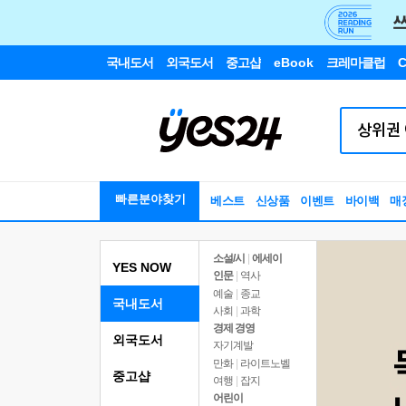
국내도서
외국도서
중고샵
eBook
크레마클럽
C
빠른분야찾기
베스트
신상품
이벤트
바이백
매
소설/시
|
에세이
YES NOW
인문
|
역사
예술
|
종교
국내도서
사회
|
과학
경제 경영
외국도서
자기계발
만화
|
라이트노벨
중고샵
여행
|
잡지
어린이