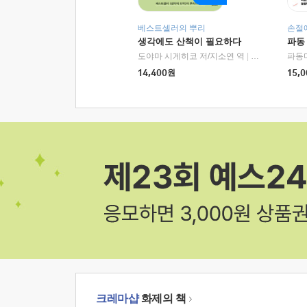
베스트셀러의 뿌리
손절
생각에도 산책이 필요하다
파동
도야마 시게히코 저/지소연 역
|
알에이치코리아(
파동
14,400
원
15,0
크레마샵
화제의 책