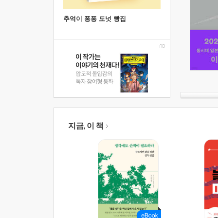
추억이 퐁퐁 도넛 빵집
지금, 이 책