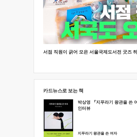
서점 직원이 긁어 모은 서울국제도서전 굿즈 하울
카드뉴스로 보는 책
박상영 『지푸라기 왕관을 쓴 
인터뷰
지푸라기 왕관을 쓴 여자