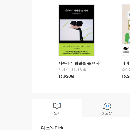
지푸라기 왕관을 쓴 여자
나이 
박상영 저
|
래빗홀
조선
16,920
원
16,2
도서
중고샵
예스's Pick