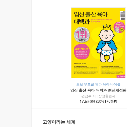
초보 부모를 위한 육아 바이블
임신 출산 육아 대백과 최신개정판
편집부 저
|
삼성출판사
17,550
원
(10%
+5%
)
고양이라는 세계