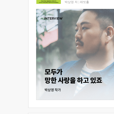
박상영 저
|
래빗홀