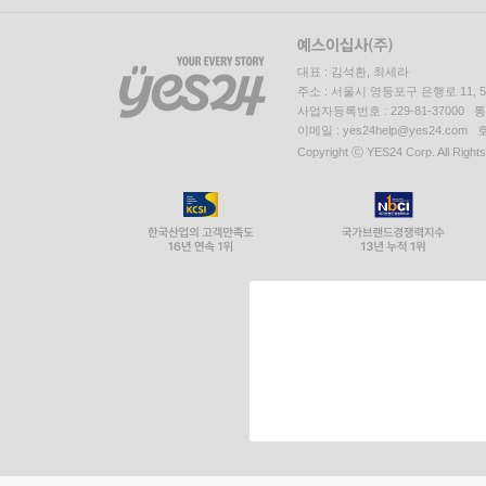
대표 : 김석환, 최세라
주소 : 서울시 영등포구 은행로 11,
사업자등록번호 : 229-81-37000 
이메일 : yes24help@yes24.c
Copyright ⓒ YES24 Corp. All Right