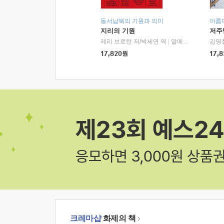
동서남북의 기원과 의미
아름
지리의 기원
저주
제리 브로턴 저/박세연 역
|
알에이치코리아(RHK)
김명
17,820
원
17,8
크레마샵
화제의 책