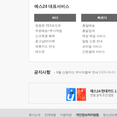
예스24 대표서비스
싸다
빠르다
영원한 YES포인트
총알배송
무료배송+추가적립
총알검색
신규회원 혜택
매장 픽업 서비스
중고샵/바이백
알림 신청 안내
제휴카드 안내
모바일 서비스
애드온
간편결제 서비스
공지사항
8월 신용카드 무이자할부 안내
2026-08-01
회사소개
인재채용
이용약관
개인정보처리방침
청소년보