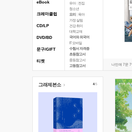
eBook
유아
|
전집
청소년
크레마클럽
요리
|
육아
가정 살림
CD/LP
건강 취미
대학교재
DVD/BD
국어와 외국어
IT 모바일
수험서 자격증
문구/GIFT
초등참고서
중등참고서
티켓
나민애 7문 
고등참고서
그래제본소
4
/5