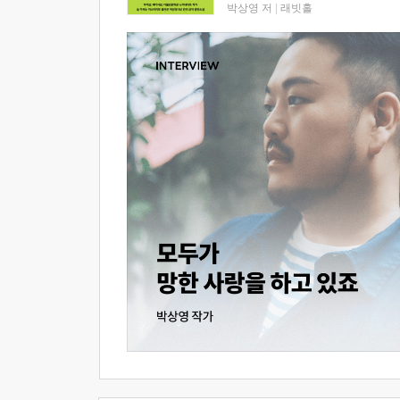
박상영 저
|
래빗홀