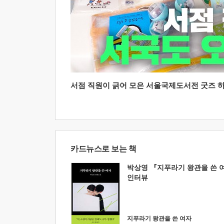
서점 직원이 긁어 모은 서울국제도서전 굿즈 하울
카드뉴스로 보는 책
박상영 『지푸라기 왕관을 쓴 
인터뷰
지푸라기 왕관을 쓴 여자