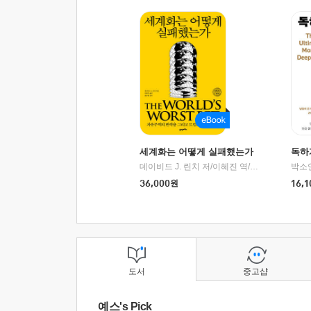
세계화는 어떻게 실패했는가
독하
데이비드 J. 린치 저/이혜진 역/최준영 감수
박소
|
2
36,000
원
16,1
도서
중고샵
예스's Pick