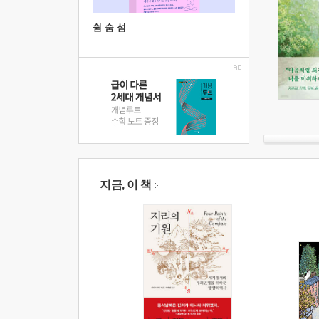
쉼 숨 섬
지금, 이 책