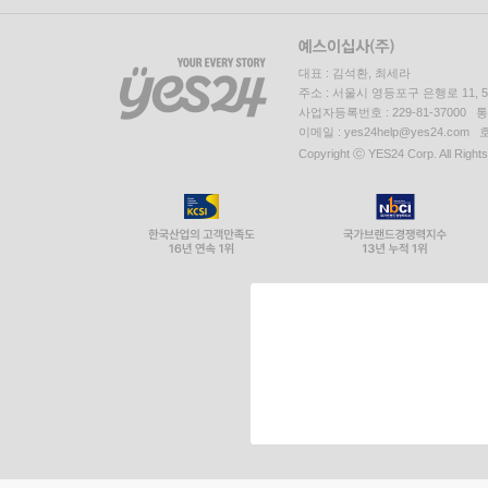
대표 : 김석환, 최세라
주소 : 서울시 영등포구 은행로 11,
사업자등록번호 : 229-81-37000 
이메일 : yes24help@yes24.c
Copyright ⓒ YES24 Corp. All Right