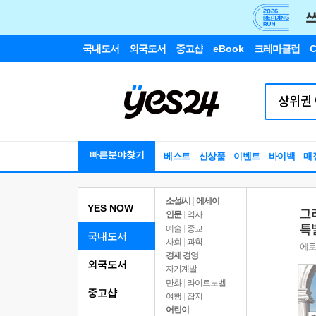
국내도서
외국도서
중고샵
eBook
크레마클럽
C
빠른분야찾기
베스트
신상품
이벤트
바이백
매
소설/시
|
에세이
YES NOW
인문
|
역사
예술
|
종교
국내도서
사회
|
과학
경제 경영
외국도서
자기계발
만화
|
라이트노벨
중고샵
여행
|
잡지
어린이