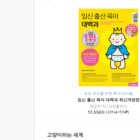
초보 부모를 위한 육아 바이블
임신 출산 육아 대백과 최신개정판
편집부 저
|
삼성출판사
17,550
원
(10%
+5%
)
고양이라는 세계