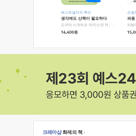
베스트셀러의 뿌리
손절
생각에도 산책이 필요하다
파동
도야마 시게히코 저/지소연 역
|
알에이치코리아(
파동
14,400
원
15,0
크레마샵
화제의 책