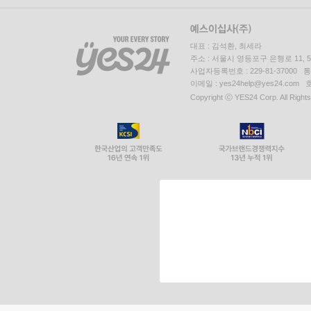
대표 : 김석환, 최세라
주소 : 서울시 영등포구 은행로 11,
사업자등록번호 : 229-81-37000 
이메일 : yes24help@yes24.c
Copyright ⓒ YES24 Corp. All Right