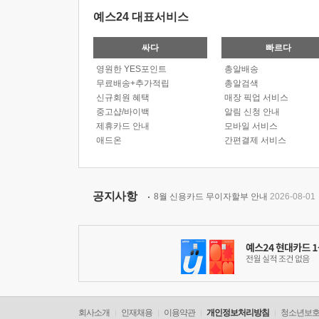
예스24 대표서비스
싸다
빠르다
영원한 YES포인트
총알배송
무료배송+추가적립
총알검색
신규회원 혜택
매장 픽업 서비스
중고샵/바이백
알림 신청 안내
제휴카드 안내
모바일 서비스
애드온
간편결제 서비스
공지사항
8월 신용카드 무이자할부 안내
2026-08-01
회사소개
인재채용
이용약관
개인정보처리방침
청소년보