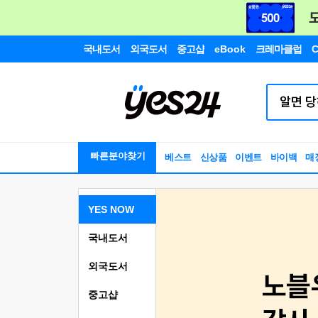
국내도서
외국도서
중고샵
eBook
크레마클럽
C
빠른분야찾기
베스트
신상품
이벤트
바이백
매
YES NOW
국내도서
외국도서
중고샵