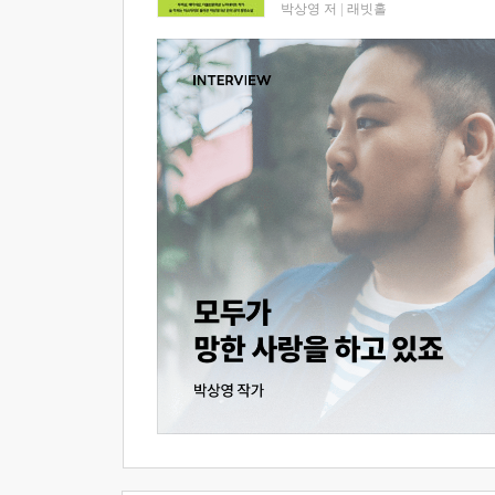
박상영 저
|
래빗홀