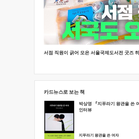
서점 직원이 긁어 모은 서울국제도서전 굿즈 하울
카드뉴스로 보는 책
박상영 『지푸라기 왕관을 쓴 
인터뷰
지푸라기 왕관을 쓴 여자