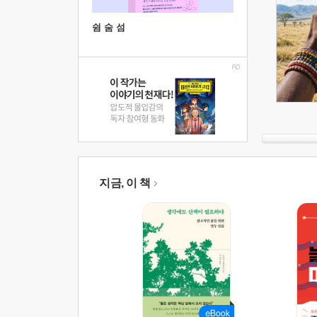
쉼 숨 섬
지금, 이 책