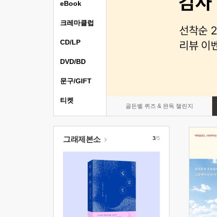
eBook
크레마클럽
CD/LP
DVD/BD
문구/GIFT
티켓
골든벨 퀴즈 & 완독 챌린지
그래제본소
3
/5