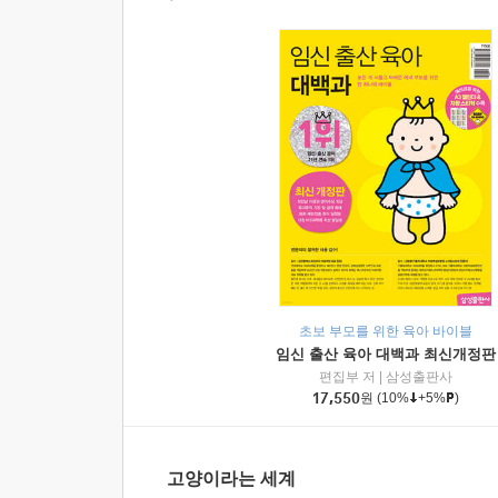
초보 부모를 위한 육아 바이블
임신 출산 육아 대백과 최신개정판
편집부 저
|
삼성출판사
17,550
원
(10%
+5%
)
고양이라는 세계