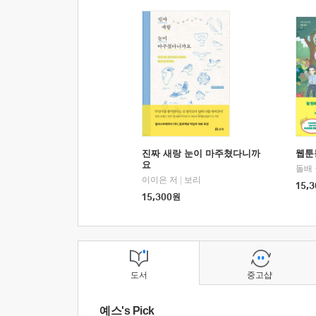
진짜 새랑 눈이 마주쳤다니까
웹툰
요
돌배
이이은 저
|
보리
15,3
15,300
원
도서
중고샵
예스's Pick