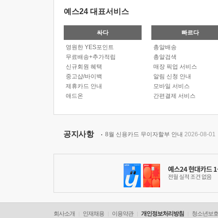
예스24 대표서비스
싸다
빠르다
영원한 YES포인트
총알배송
무료배송+추가적립
총알검색
신규회원 혜택
매장 픽업 서비스
중고샵/바이백
알림 신청 안내
제휴카드 안내
모바일 서비스
애드온
간편결제 서비스
공지사항
8월 신용카드 무이자할부 안내
2026-08-01
회사소개
인재채용
이용약관
개인정보처리방침
청소년보