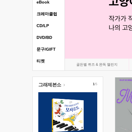
eBook
크레마클럽
CD/LP
DVD/BD
문구/GIFT
티켓
골든벨 퀴즈 & 완독 챌린지
그래제본소
1
/5