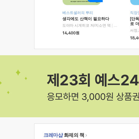
베스트셀러의 뿌리
직장
생각에도 산책이 필요하다
[단
로 
도야마 시게히코 저/지소연 역
|
알에이치코리아(
14,400
원
18,4
크레마샵
화제의 책