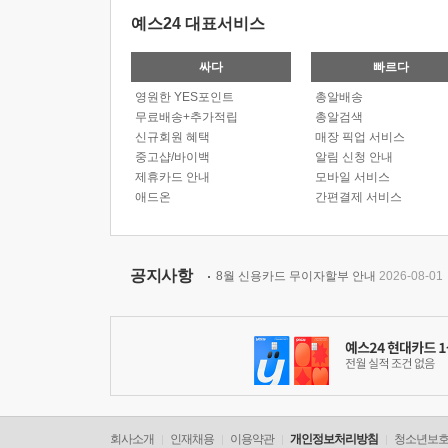
예스24 대표서비스
싸다
빠르다
영원한 YES포인트
총알배송
무료배송+추가적립
총알검색
신규회원 혜택
매장 픽업 서비스
중고샵/바이백
알림 신청 안내
제휴카드 안내
모바일 서비스
애드온
간편결제 서비스
공지사항
8월 신용카드 무이자할부 안내
2026-08-01
회사소개
인재채용
이용약관
개인정보처리방침
청소년보