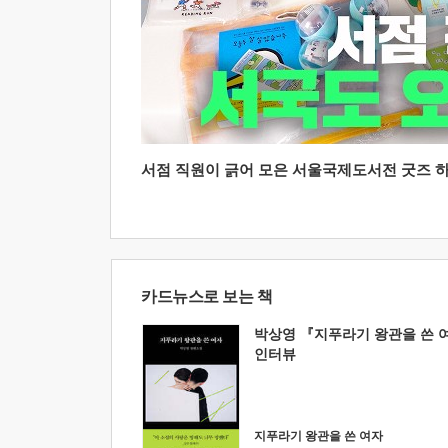
서점 직원이 긁어 모은 서울국제도서전 굿즈 하울
카드뉴스로 보는 책
박상영 『지푸라기 왕관을 쓴 
인터뷰
지푸라기 왕관을 쓴 여자