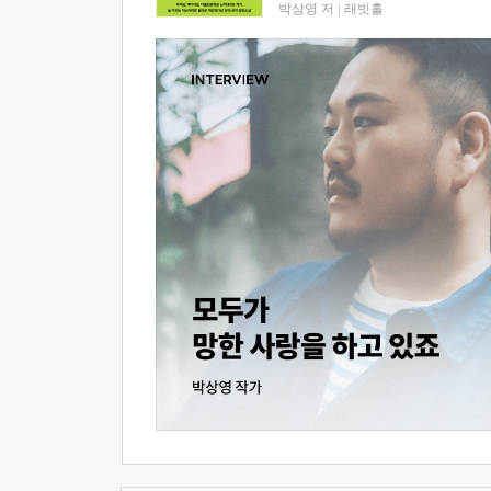
박상영 저
|
래빗홀