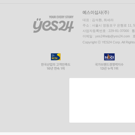
대표 : 김석환, 최세라
주소 : 서울시 영등포구 은행로 11,
사업자등록번호 : 229-81-37000 
이메일 : yes24help@yes24.c
Copyright ⓒ YES24 Corp. All Right