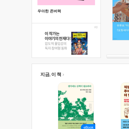
우아한 존버력
지금, 이 책