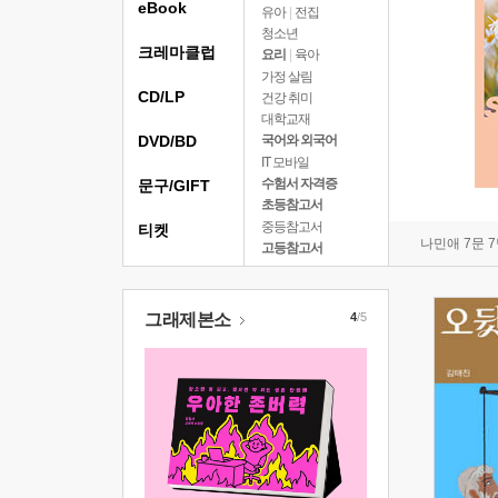
eBook
유아
|
전집
청소년
크레마클럽
요리
|
육아
가정 살림
CD/LP
건강 취미
대학교재
DVD/BD
국어와 외국어
IT 모바일
수험서 자격증
문구/GIFT
초등참고서
중등참고서
티켓
나민애 7문 
고등참고서
그래제본소
4
/5