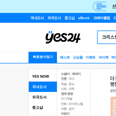
국내도서
외국도서
중고샵
eBook
크레마클럽
C
빠른분야찾기
베스트
신상품
이벤트
바이백
매
소설/시
|
에세이
YES NOW
인문
|
역사
예술
|
종교
국내도서
사회
|
과학
경제 경영
외국도서
자기계발
만화
|
라이트노벨
중고샵
여행
|
잡지
어린이