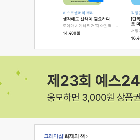
베스트셀러의 뿌리
직장
생각에도 산책이 필요하다
[단
로 
도야마 시게히코 저/지소연 역
|
알에이치코리아(
14,400
원
18,4
크레마샵
화제의 책