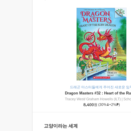
드래곤 마스터들에게 주어진 새로운 임
Tracey West/ Graham Howells (ILT)
|
Scholasti
8,400
원
(30%
+2%
)
고양이라는 세계