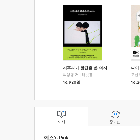
지푸라기 왕관을 쓴 여자
나이 
박상영 저
|
래빗홀
조선
16,920
원
16,2
도서
중고샵
예스's Pick