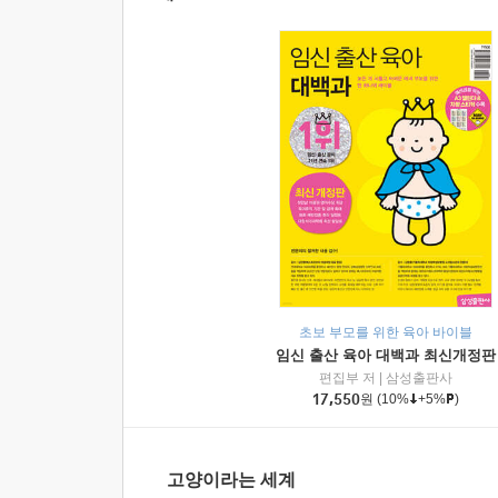
초보 부모를 위한 육아 바이블
임신 출산 육아 대백과 최신개정판
편집부 저
|
삼성출판사
17,550
원
(10%
+5%
)
고양이라는 세계