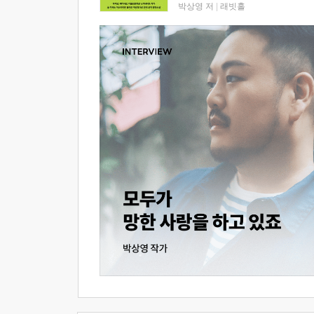
박상영 저
|
래빗홀