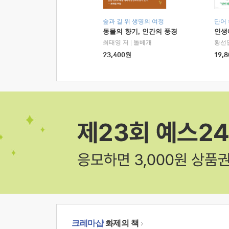
숲과 길 위 생명의 여정
단어
동물의 향기, 인간의 풍경
인생
최태영 저
|
돌베개
황선
23,400
원
19,8
크레마샵
화제의 책