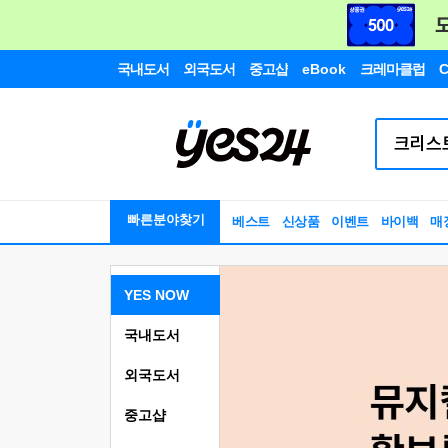
국내도서
외국도서
중고샵
eBook
크레마클럽
C
빠른분야찾기
베스트
신상품
이벤트
바이백
매
YES NOW
국내도서
외국도서
중고샵