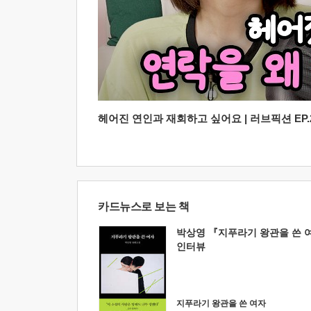
헤어진 연인과 재회하고 싶어요 | 러브픽션 EP.2
카드뉴스로 보는 책
박상영 『지푸라기 왕관을 쓴 
인터뷰
지푸라기 왕관을 쓴 여자