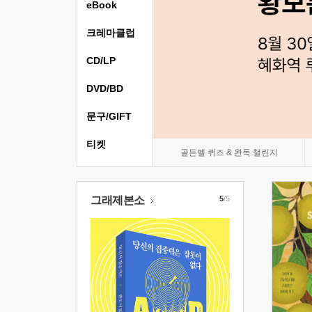
eBook
크레마클럽
CD/LP
DVD/BD
문구/GIFT
티켓
골든벨 퀴즈 & 완독 챌린지
그래제본소
5
/5