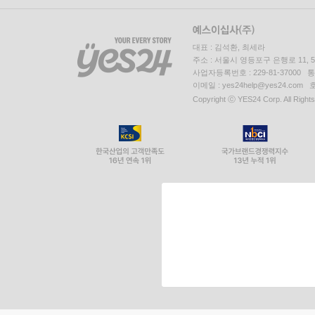
대표 : 김석환, 최세라
주소 : 서울시 영등포구 은행로 11,
사업자등록번호 : 229-81-37000 
이메일 : yes24help@yes24.c
Copyright ⓒ YES24 Corp. All Right