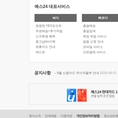
예스24 대표서비스
싸다
빠르다
영원한 YES포인트
총알배송
무료배송+추가적립
총알검색
신규회원 혜택
매장 픽업 서비스
중고샵/바이백
알림 신청 안내
제휴카드 안내
모바일 서비스
애드온
간편결제 서비스
공지사항
8월 신용카드 무이자할부 안내
2026-08-01
회사소개
인재채용
이용약관
개인정보처리방침
청소년보