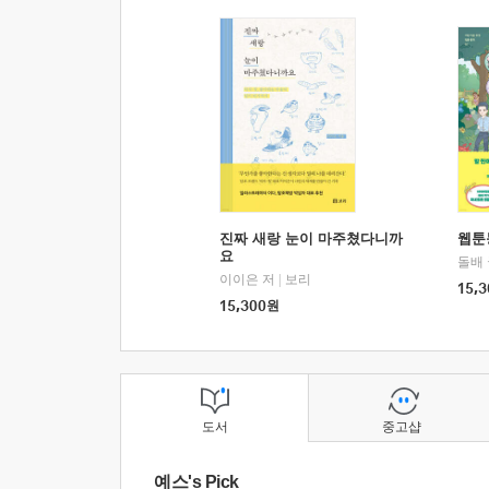
진짜 새랑 눈이 마주쳤다니까
웹툰
요
돌배
이이은 저
|
보리
15,3
15,300
원
도서
중고샵
예스's Pick