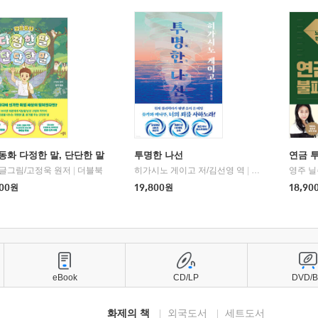
동화 다정한 말, 단단한 말
투명한 나선
연금 
 글그림/고정욱 원저
|
더블북
히가시노 게이고 저/김선영 역
|
북다
영주 닐
00
원
19,800
원
18,90
eBook
CD/LP
DVD/
화제의 책
외국도서
세트도서