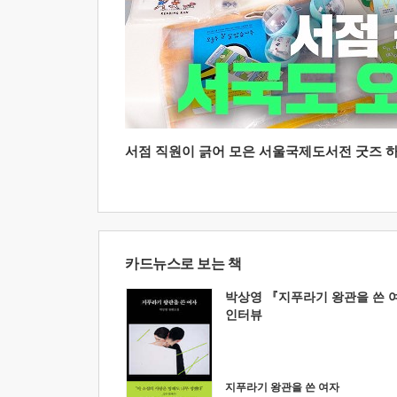
서점 직원이 긁어 모은 서울국제도서전 굿즈 하울
카드뉴스로 보는 책
박상영 『지푸라기 왕관을 쓴 
인터뷰
지푸라기 왕관을 쓴 여자