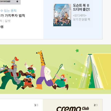
 수 있는 원칙
주가 가치투자 법칙
저
|
길벗
0
원
1
/3
2
/3