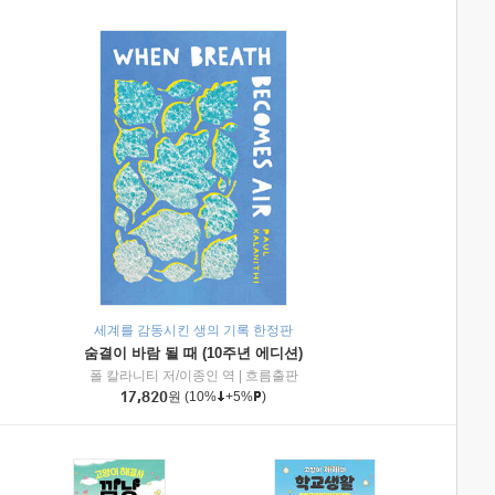
세계를 감동시킨 생의 기록 한정판
숨결이 바람 될 때 (10주년 에디션)
|
미래엔아이세움
폴 칼라니티 저/이종인 역
|
흐름출판
17,820
원
(10%
+5%
)