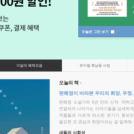
오늘은 그만 보기
이달의 혜택모음
뮤지컬 휴남동 서점
오늘의 책
편혜영이 바라본 우리의 희망, 우정,
편혜영 소설가의 5년 만의 신작. 약하
연결되어 나아가는 이야기들을 섬세하게 
작품들과 다르게 따스한 온기가 돋보인
필요한 건 관심과 희망이라는 걸 일깨워 
새들의 사회성