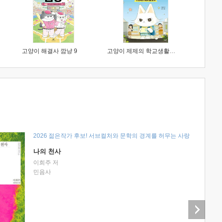
고양이 해결사 깜냥 9
고양이 제제의 학교생활 1 : 초등학생이 이렇게 힘들 줄이야
2026 젊은작가 후보! 서브컬처와 문학의 경계를 허무는 사랑
나의 천사
이희주 저
민음사