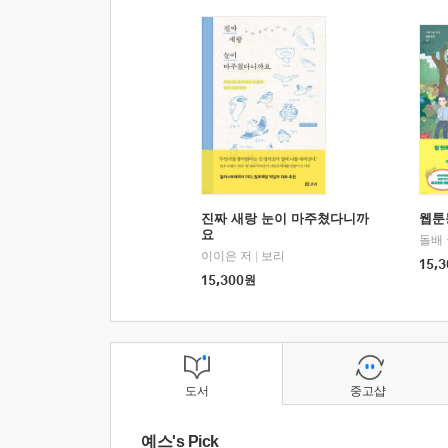
진짜 새랑 눈이 마주쳤다니까
웹툰
요
돌배
이이은 저
|
보리
15,3
15,300
원
도서
중고샵
예스's Pick