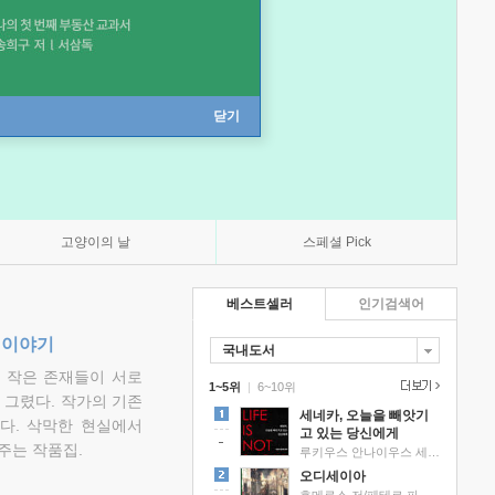
닫기
고양이의 날
스페셜 Pick
베스트셀러
인기검색어
 이야기
국내도서
고 작은 존재들이 서로
1~5위
|
6~10위
그렸다. 작가의 기존
세네카, 오늘을 빼앗기
다. 삭막한 현실에서
고 있는 당신에게
주는 작품집.
루키우스 안나이우스 세네카 저/하와이 대저택 편역
오디세이아