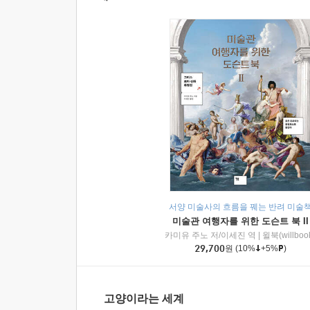
서양 미술사의 흐름을 꿰는 반려 미술
미술관 여행자를 위한 도슨트 북 II
카미유 주노 저/이세진 역
|
윌북(willboo
29,700
원
(10%
+5%
)
고양이라는 세계