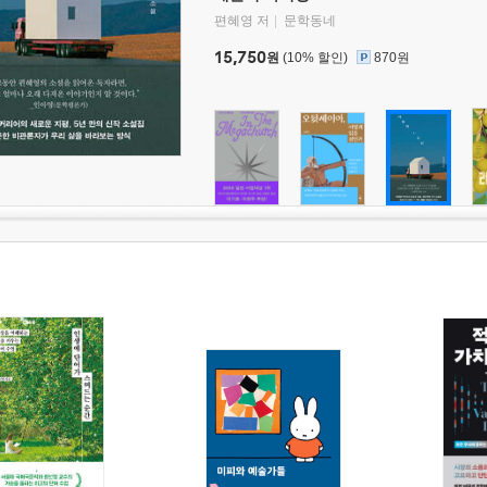
편혜영 저
문학동네
15,750
원
(10% 할인)
870원