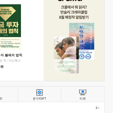
투자 불패의 법칙
슨 저
|
다산북스
0
원
BD
문구/GIFT
티켓
1
/5