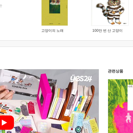
는
고양이의 노래
100만 번 산 고양이
관련상품