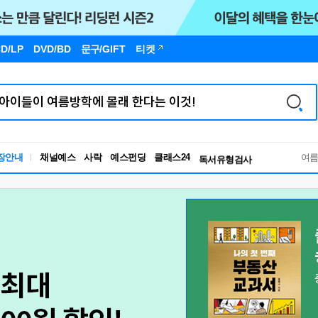
D/LP
DVD/BD
문구
/GIFT
티켓
장안내
채널예스
사락
예스펀딩
클래스24
독서유형검사
여
RBTI Lab
독서유형검사