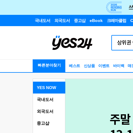
국내도서
외국도서
중고샵
eBook
크레마클럽
C
빠른분야찾기
베스트
신상품
이벤트
바이백
매
YES NOW
국내도서
외국도서
중고샵