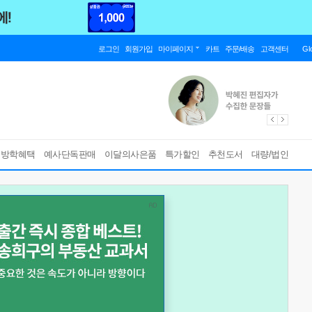
로그인
회원가입
마이페이지
카트
주문/배송
고객센터
Gl
름방학혜택
예사단독판매
이달의사은품
특가할인
추천도서
대량/법인