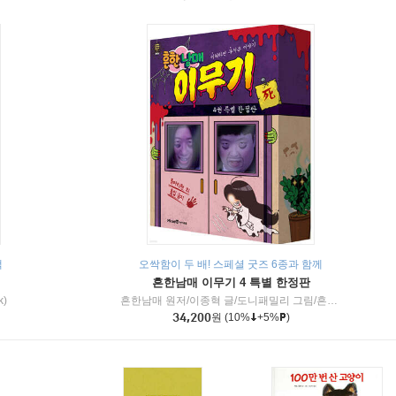
책
오싹함이 두 배! 스페셜 굿즈 6종과 함께
흔한남매 이무기 4 특별 한정판
k)
흔한남매 원저/이종혁 글/도니패밀리 그림/흔한컴퍼니 감수
34,200
원
(10%
+5%
)