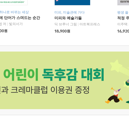
 하나로 바뀌는 세상
미피, 미술관에 가다
평생 쓸
에 단어가 스며드는 순간
미피와 예술가들
적정 
엽 저
|
빛의서가
딕 브루너 그림
|
아트북프레스
이주택 
00
원
18,900
원
16,92