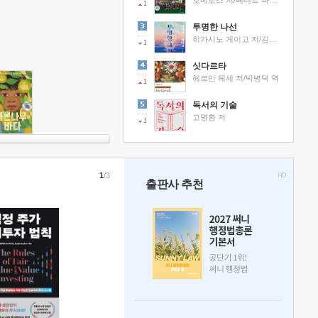
호메로스 저/페테르 파울 루벤스 그림/박문재 역
1
투명한 나선
히가시노 게이고 저/김선영 역
1
싯다르타
헤르만 헤세 저/박병덕 역
1
독서의 기술
고명환 저
1
1
/3
출판사 추천