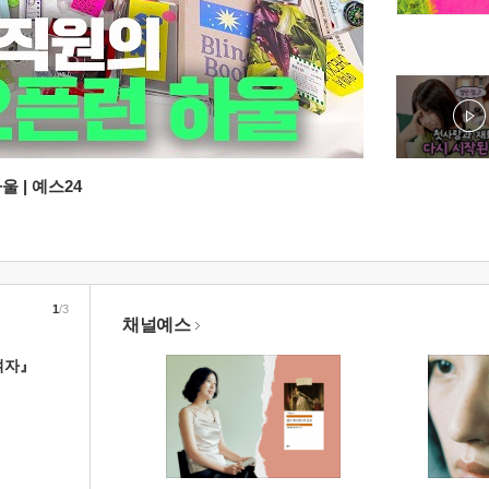
 | 예스24
1
/3
채널예스
여자』