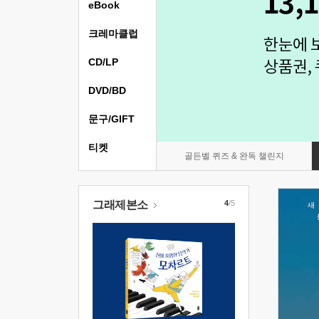
eBook
크레마클럽
CD/LP
DVD/BD
문구/GIFT
티켓
골든벨 퀴즈 & 완독 챌린지
그래제본소
4
/5