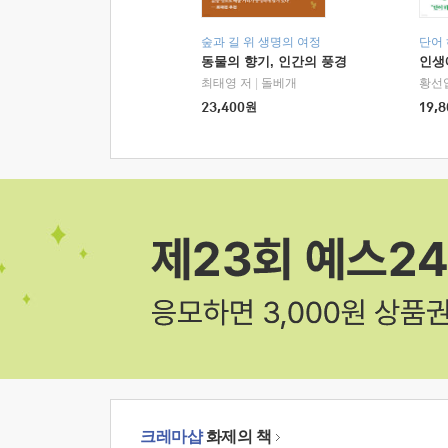
숲과 길 위 생명의 여정
단어
동물의 향기, 인간의 풍경
인생
최태영 저
|
돌베개
황선
23,400
원
19,8
크레마샵
화제의 책