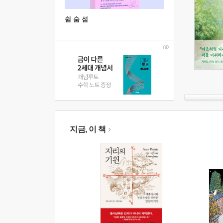
쉼 숨 섬
지금, 이 책