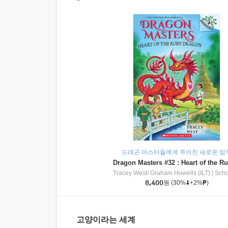
드래곤 마스터들에게 주어진 새로운 임
Tracey West/ Graham Howells (ILT)
|
Scholasti
8,400
원
(30%
+2%
)
고양이라는 세계