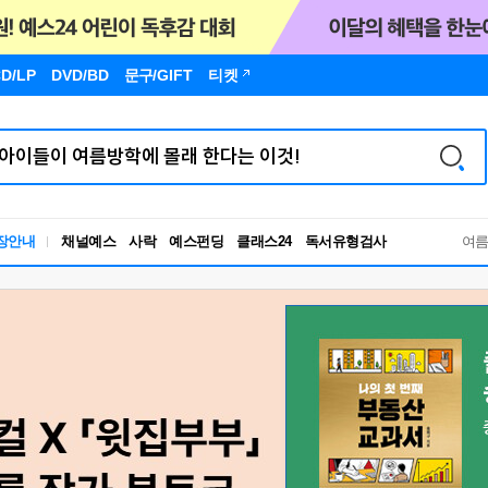
D/LP
DVD/BD
문구
/GIFT
티켓
독서유형검사
장안내
채널예스
사락
예스펀딩
클래스24
RBTI Lab
여
독서유형검사