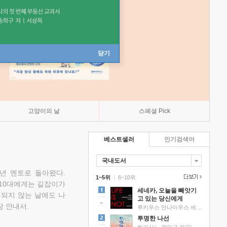
닫기
고양이의 날
스페셜 Pick
베스트셀러
인기검색어
국내도서
소년 멘토로 돌아왔다.
1~5위
|
6~10위
 10대에게는 길잡이가
세네카, 오늘을 빼앗기
 되지 않는 날에도 나
고 있는 당신에게
 안내서.
루키우스 안나이우스 세네카 저/하와이 대저택 편역
투명한 나선