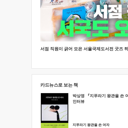
서점 직원이 긁어 모은 서울국제도서전 굿즈 하울
카드뉴스로 보는 책
박상영 『지푸라기 왕관을 쓴 
인터뷰
지푸라기 왕관을 쓴 여자