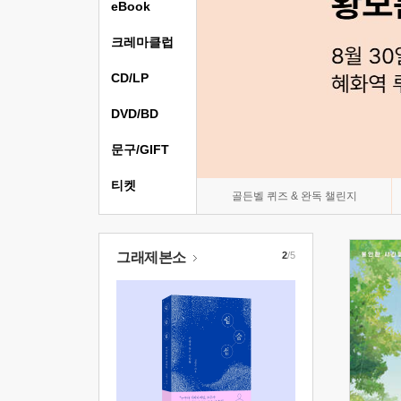
eBook
크레마클럽
CD/LP
DVD/BD
문구/GIFT
티켓
골든벨 퀴즈 & 완독 챌린지
그래제본소
2
/5