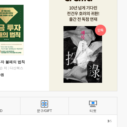
투자 불패의 법칙
슨 저
|
다산북스
0
원
BD
문구/GIFT
티켓
3
/5