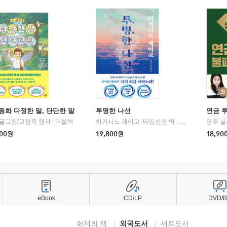
동화 다정한 말, 단단한 말
투명한 나선
연금 
 글그림/고정욱 원저
|
더블북
히가시노 게이고 저/김선영 역
|
북다
영주 닐
00
원
19,800
원
18,90
eBook
CD/LP
DVD/
화제의 책
외국도서
세트도서