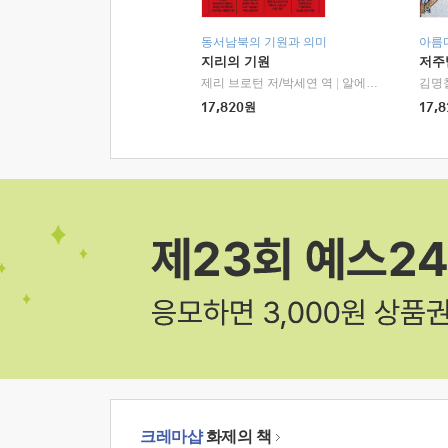
동서남북의 기원과 의미
아름
지리의 기원
저주
제리 브로턴 저/박세연 역
|
알에이치코리아(RHK)
김명
17,820
원
17,8
크레마샵
화제의 책