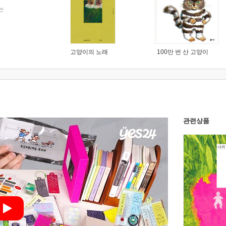
는
고양이의 노래
100만 번 산 고양이
관련상품