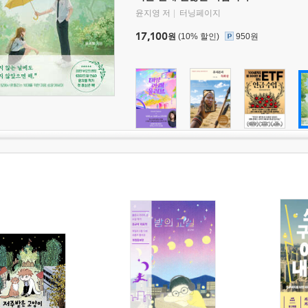
윤지영 저
터닝페이지
17,100
원
(10% 할인)
950원