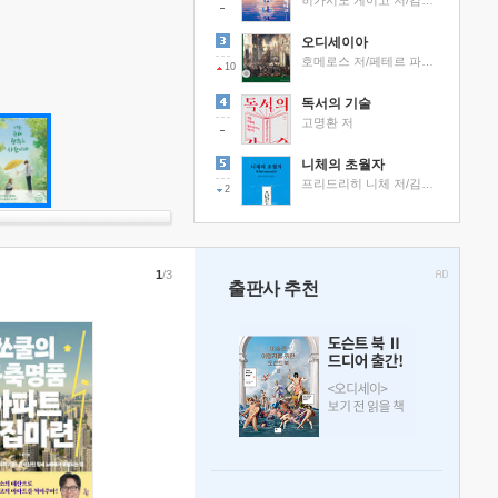
히가시노 게이고 저/김선영 역
오디세이아
호메로스 저/페테르 파울 루벤스 그림/박문재 역
10
독서의 기술
고명환 저
니체의 초월자
프리드리히 니체 저/김철 편역
2
1
/3
출판사 추천