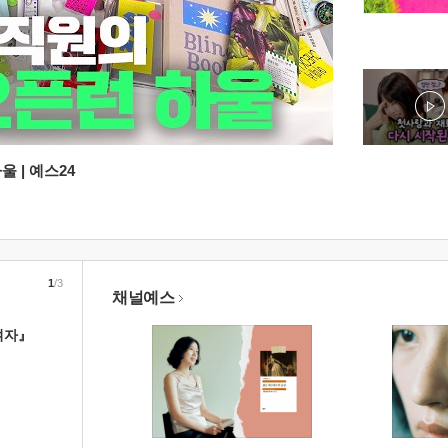
 | 예스24
1
/3
채널예스
여자』