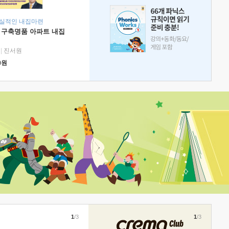
현실적인 내집마련
 구축명품 아파트 내집
|
진서원
0
원
1
/3
1
/3