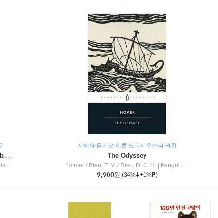
무
지혜와 용기로 이룬 오디세우스의 귀환
Dragon Masters #32 : Heart of the Ruby Dragon (A Branches Book)
The Odyssey
c Inc
Homer / Rieu, E. V. / Rieu, D. C. H.
|
Penguin Group
9,900
원
(34%
+1%
)