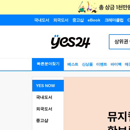
국내도서
외국도서
중고샵
eBook
크레마클럽
C
빠른분야찾기
베스트
신상품
이벤트
바이백
매
YES NOW
국내도서
외국도서
중고샵