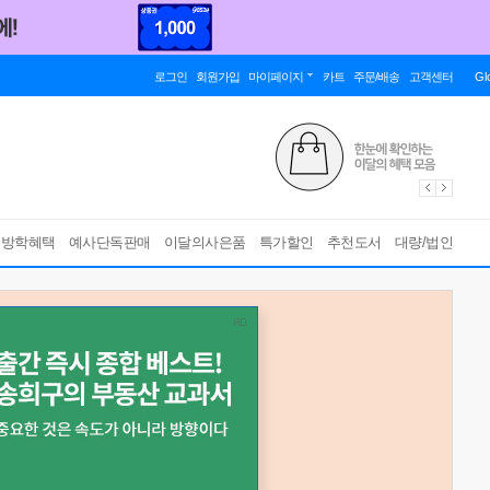
로그인
회원가입
마이페이지
카트
주문/배송
고객센터
Gl
름방학혜택
예사단독판매
이달의사은품
특가할인
추천도서
대량/법인