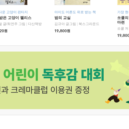
다운 고양이 판타지
아이도 어른도 위로 받는 책
가장 
받은 고양이 펠리스
밤의 교실
쏘쿨의
마련
철 글/최연주 그림
|
다산책방
김규아 글그림
|
북스그라운드
쏘쿨 저
20
원
19,800
원
19,80