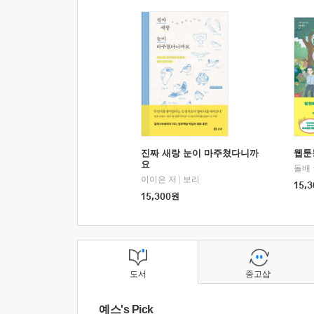
진짜 새랑 눈이 마주쳤다니까
웹툰
요
돌배
이이은 저
|
보리
15,3
15,300
원
도서
중고샵
예스's Pick