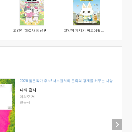
고양이 해결사 깜냥 9
고양이 제제의 학교생활 1 : 초등학생이 이렇게 힘들 줄이야
2026 젊은작가 후보! 서브컬처와 문학의 경계를 허무는 사랑
나의 천사
이희주 저
민음사