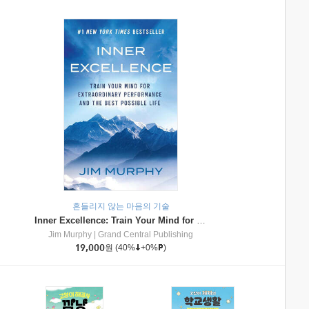
흔들리지 않는 마음의 기술
Inner Excellence: Train Your Mind for Extraordinary Performance and the Best Possible Life
Jim Murphy
|
Grand Central Publishing
19,000
원
(40%
+0%
)