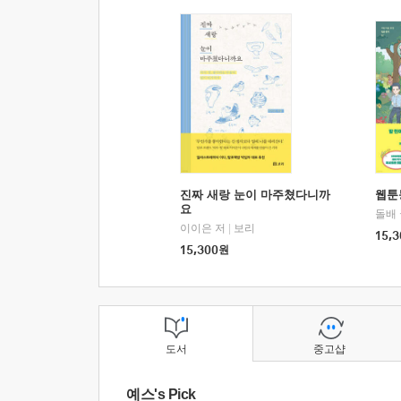
진짜 새랑 눈이 마주쳤다니까
웹툰
요
돌배
이이은 저
|
보리
15,3
15,300
원
도서
중고샵
예스's Pick