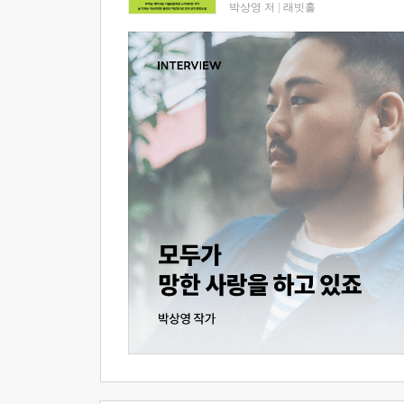
박상영 저
|
래빗홀