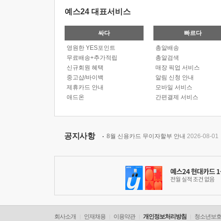
예스24 대표서비스
싸다
빠르다
영원한 YES포인트
총알배송
무료배송+추가적립
총알검색
신규회원 혜택
매장 픽업 서비스
중고샵/바이백
알림 신청 안내
제휴카드 안내
모바일 서비스
애드온
간편결제 서비스
공지사항
8월 신용카드 무이자할부 안내
2026-08-01
회사소개
인재채용
이용약관
개인정보처리방침
청소년보