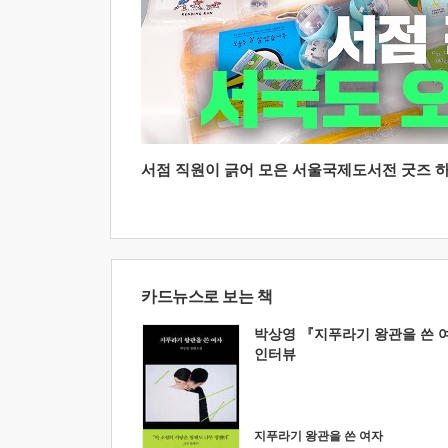
서점 직원이 긁어 모은 서울국제도서전 굿즈 하울
카드뉴스로 보는 책
박상영 『지푸라기 왕관을 쓴 
인터뷰
지푸라기 왕관을 쓴 여자