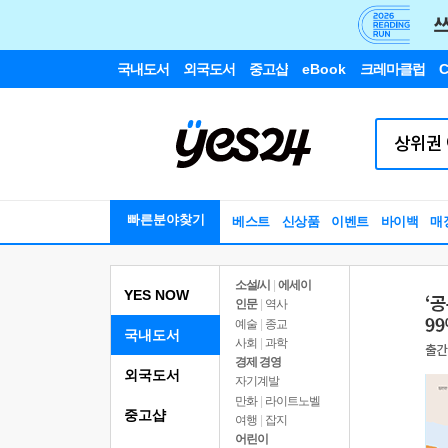
국내도서
외국도서
중고샵
eBook
크레마클럽
C
빠른분야찾기
베스트
신상품
이벤트
바이백
매
소설/시
|
에세이
YES NOW
인문
|
역사
예술
|
종교
국내도서
사회
|
과학
경제 경영
외국도서
자기계발
만화
|
라이트노벨
중고샵
여행
|
잡지
어린이