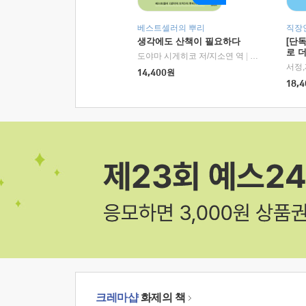
베스트셀러의 뿌리
직장
생각에도 산책이 필요하다
[단
로 
도야마 시게히코 저/지소연 역
|
알에이치코리아(
14,400
원
18,4
크레마샵
화제의 책