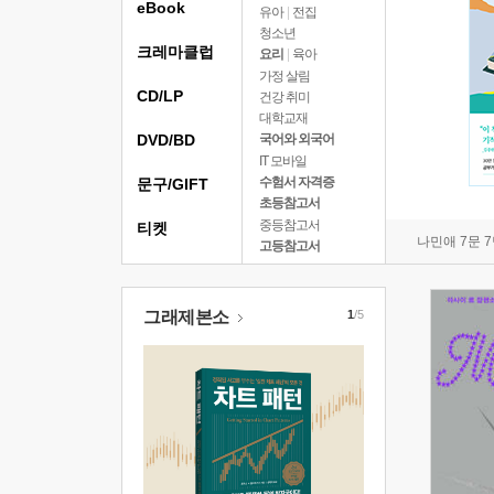
eBook
유아
|
전집
청소년
크레마클럽
요리
|
육아
가정 살림
CD/LP
건강 취미
대학교재
DVD/BD
국어와 외국어
IT 모바일
수험서 자격증
문구/GIFT
초등참고서
중등참고서
티켓
나민애 7문 
고등참고서
그래제본소
1
/5