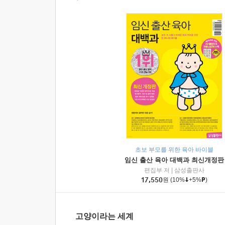
초보 부모를 위한 육아 바이블
임신 출산 육아 대백과 최신개정판
편집부 저
|
삼성출판사
17,550
원
(10%
+5%
)
고양이라는 세계