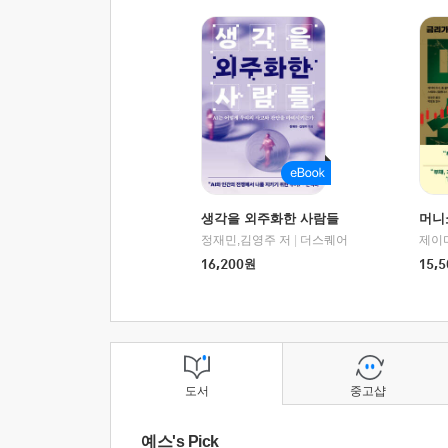
생각을 외주화한 사람들
머니
정재민,김영주 저
|
더스퀘어
16,200
원
15,5
도서
중고샵
예스's Pick