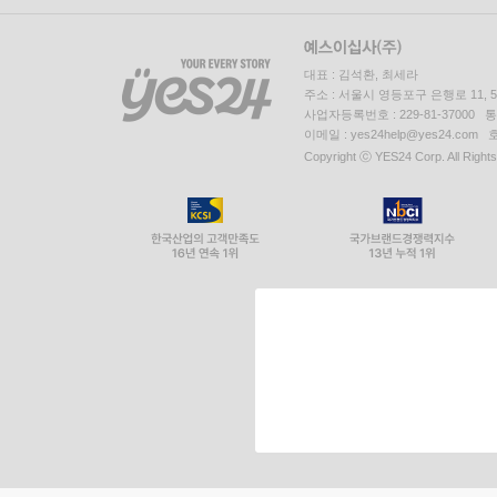
대표 : 김석환, 최세라
주소 : 서울시 영등포구 은행로 11,
사업자등록번호 : 229-81-37000 
이메일 : yes24help@yes24.c
Copyright ⓒ YES24 Corp. All Right