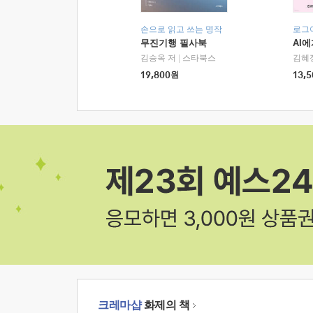
손으로 읽고 쓰는 명작
로그
무진기행 필사북
AI
김승옥 저
|
스타북스
김혜
19,800
원
13,5
크레마샵
화제의 책