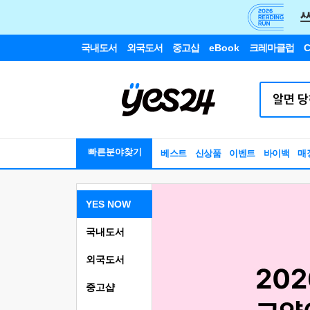
국내도서
외국도서
중고샵
eBook
크레마클럽
C
빠른분야찾기
베스트
신상품
이벤트
바이백
매
YES NOW
국내도서
외국도서
중고샵