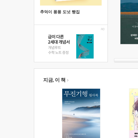
추억이 퐁퐁 도넛 빵집
지금, 이 책