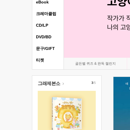
eBook
크레마클럽
CD/LP
DVD/BD
문구/GIFT
티켓
골든벨 퀴즈 & 완독 챌린지
그래제본소
3
/5