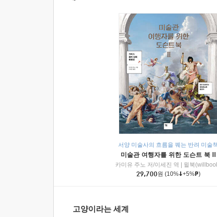
서양 미술사의 흐름을 꿰는 반려 미술
미술관 여행자를 위한 도슨트 북 II
카미유 주노 저/이세진 역
|
윌북(willboo
29,700
원
(10%
+5%
)
고양이라는 세계