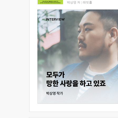
박상영 저
|
래빗홀