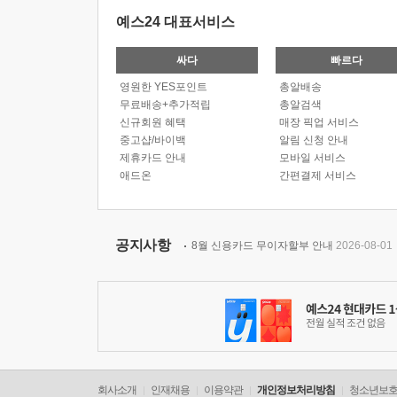
예스24 대표서비스
싸다
빠르다
영원한 YES포인트
총알배송
무료배송+추가적립
총알검색
신규회원 혜택
매장 픽업 서비스
중고샵/바이백
알림 신청 안내
제휴카드 안내
모바일 서비스
애드온
간편결제 서비스
공지사항
8월 신용카드 무이자할부 안내
2026-08-01
회사소개
인재채용
이용약관
개인정보처리방침
청소년보