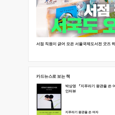
서점 직원이 긁어 모은 서울국제도서전 굿즈 하울
카드뉴스로 보는 책
박상영 『지푸라기 왕관을 쓴 
인터뷰
지푸라기 왕관을 쓴 여자