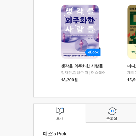
생각을 외주화한 사람들
머니
정재민,김영주 저
|
더스퀘어
16,200
원
15,5
도서
중고샵
예스's Pick