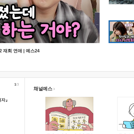
 재회 연애 | 예스24
1
/3
채널예스
여자』