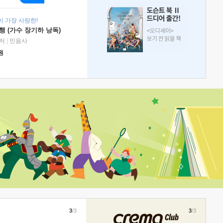
 가장 사랑한!
 (가수 장기하 낭독)
저
|
민음사
원
3
/3
3
/3