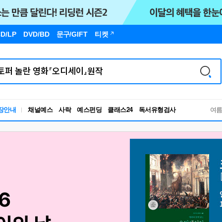
D/LP
DVD/BD
문구
/GIFT
티켓
독서유형검사
장안내
채널예스
사락
예스펀딩
클래스24
RBTI Lab
여
독서유형검사