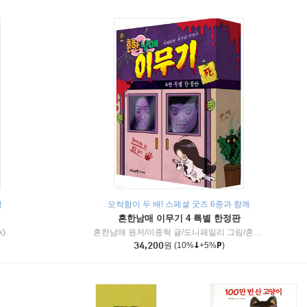
책
오싹함이 두 배! 스페셜 굿즈 6종과 함께
흔한남매 이무기 4 특별 한정판
k)
흔한남매 원저/이종혁 글/도니패밀리 그림/흔한컴퍼니 감수
34,200
원
(10%
+5%
)