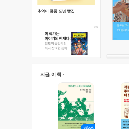
추억이 퐁퐁 도넛 빵집
지금, 이 책