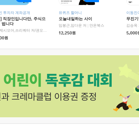
인 투자자 계좌공개
유퀴즈 할머니
이동진이
독] 직장인입니다만, 주식으
오늘내일하는 사이
무진기행
더 법니다
RHK)
임봉근,임다운 저
|
안온북스
김승옥 
서정,제시모어,쓰리쿼터 저/권오태,시그널리포트 편
|
경이로움
12,250
원
5,000
00
원