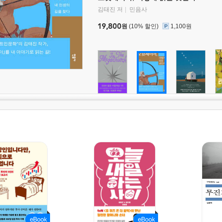
김태진 저
민음사
19,800
원
(10% 할인)
1,100원