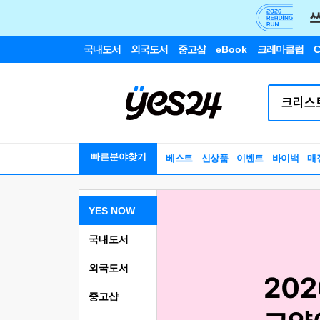
국내도서
외국도서
중고샵
eBook
크레마클럽
C
빠른분야찾기
베스트
신상품
이벤트
바이백
매
YES NOW
국내도서
외국도서
중고샵