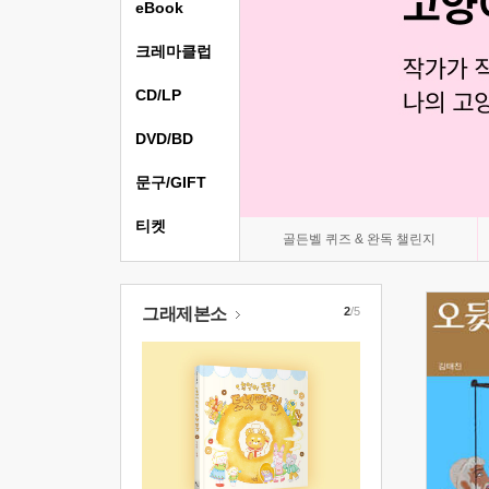
eBook
크레마클럽
CD/LP
DVD/BD
문구/GIFT
티켓
골든벨 퀴즈 & 완독 챌린지
그래제본소
2
/5