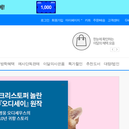
로그인
회원가입
마이페이지
카트
주문/배송
고객센터
Gl
름방학혜택
예사단독판매
이달의사은품
특가할인
추천도서
대량/법인