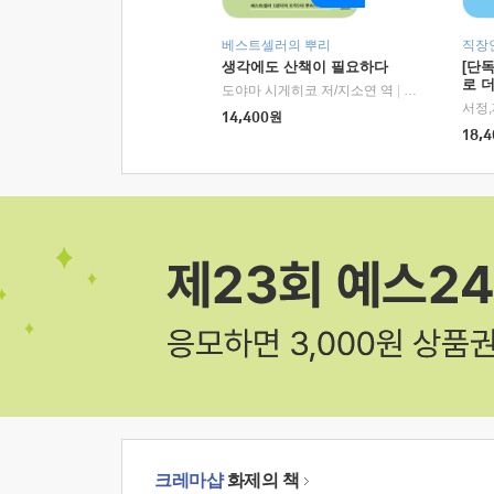
베스트셀러의 뿌리
직장
생각에도 산책이 필요하다
[단
로 
도야마 시게히코 저/지소연 역
|
알에이치코리아(
14,400
원
18,4
크레마샵
화제의 책