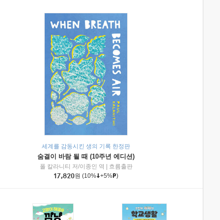
세계를 감동시킨 생의 기록 한정판
숨결이 바람 될 때 (10주년 에디션)
|
미래엔아이세움
폴 칼라니티 저/이종인 역
|
흐름출판
17,820
원
(10%
+5%
)