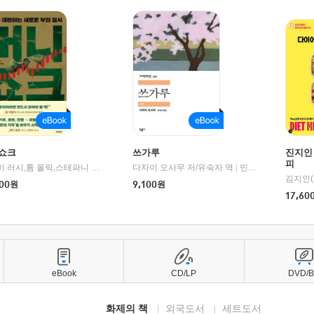
쇼크
쓰가루
진지인
피
제이미 러시,톰 올릭,스테파니 플랜더스 편저/임경은 역/박정호 감수
다자이 오사무 저/유숙자 역
|
교보문고
|
민음사
김지인(
00
원
9,100
원
17,60
eBook
CD/LP
DVD/
화제의 책
외국도서
세트도서