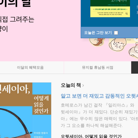
오늘은 그만 보기
이달의 혜택모음
뮤지컬 휴남동 서점
오늘의 책
알고 보면 더 재밌고 감동적인 오
호메로스가 남긴 걸작 『일리아스』와 
뒷세이아』가 더 재밌다. 단순히 재밌기
아』에는 무수히 많은 매력이 있다. '아
가 그 요소를 하나씩 해설해준다.
오뒷세이아, 어떻게 읽을 것인가