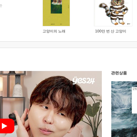
는
고양이의 노래
100만 번 산 고양이
관련상품