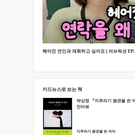
헤어진 연인과 재회하고 싶어요 | 러브픽션 EP.2
카드뉴스로 보는 책
박상영 『지푸라기 왕관을 쓴 
인터뷰
지푸라기 왕관을 쓴 여자