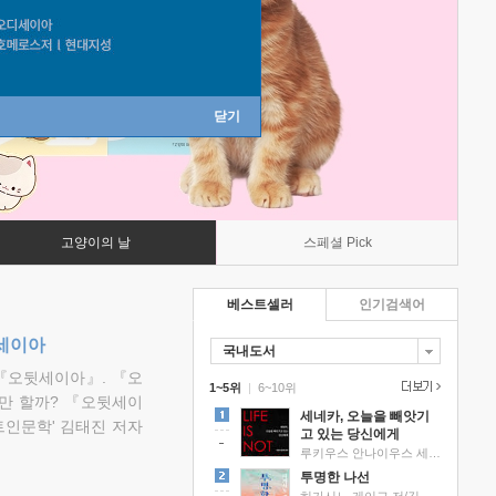
닫기
고양이의 날
스페셜 Pick
베스트셀러
인기검색어
뒷세이아
국내도서
『오뒷세이아』. 『오
1~5위
|
6~10위
만 할까? 『오뒷세이
세네카, 오늘을 빼앗기
트인문학' 김태진 저자
고 있는 당신에게
루키우스 안나이우스 세네카 저/하와이 대저택 편역
투명한 나선