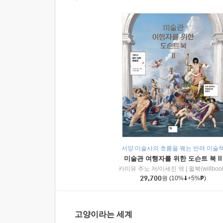
서양 미술사의 흐름을 꿰는 반려 미술
미술관 여행자를 위한 도슨트 북 II
카미유 주노 저/이세진 역
|
윌북(willboo
29,700
원
(10%
+5%
)
고양이라는 세계