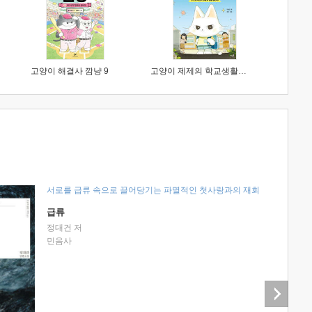
고양이 해결사 깜냥 9
고양이 제제의 학교생활 1 : 초등학생이 이렇게 힘들 줄이야
서로를 급류 속으로 끌어당기는 파멸적인 첫사랑과의 재회
급류
정대건 저
민음사