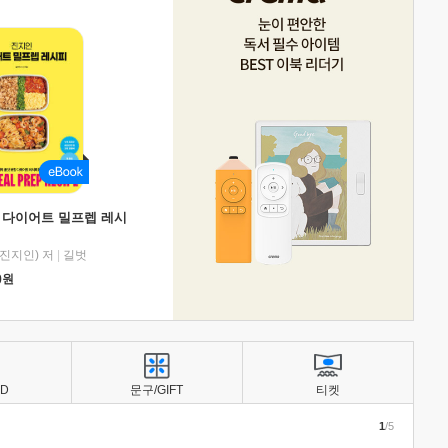
 다이어트 밀프렙 레시
진지인) 저
|
길벗
0
원
BD
문구/GIFT
티켓
1
/5