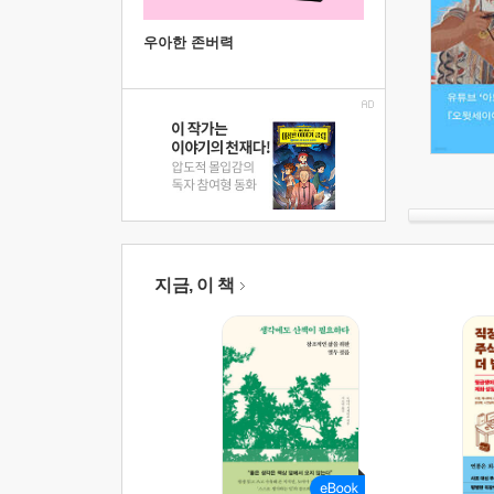
우아한 존버력
지금, 이 책