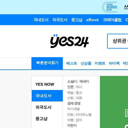
국내도서
외국도서
중고샵
eBook
크레마클럽
C
빠른분야찾기
베스트
신상품
이벤트
바이백
매
소설/시
|
에세이
YES NOW
인문
|
역사
예술
|
종교
국내도서
사회
|
과학
경제 경영
외국도서
자기계발
만화
|
라이트노벨
중고샵
여행
|
잡지
어린이