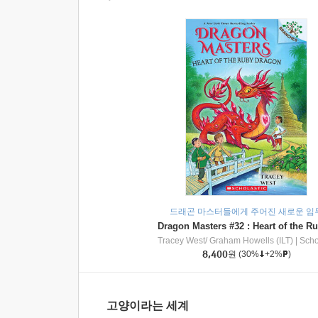
드래곤 마스터들에게 주어진 새로운 임
Tracey West/ Graham Howells (ILT)
|
Scholasti
8,400
원
(30%
+2%
)
고양이라는 세계