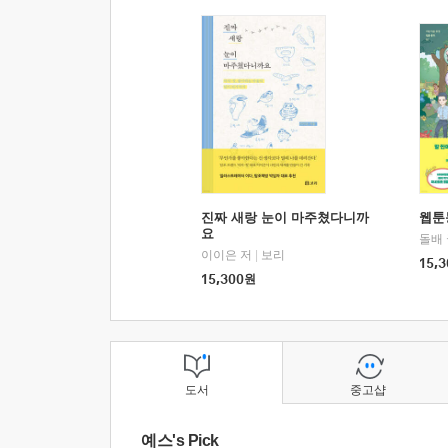
진짜 새랑 눈이 마주쳤다니까
웹툰
요
돌배
이이은 저
|
보리
15,3
15,300
원
도서
중고샵
예스's Pick