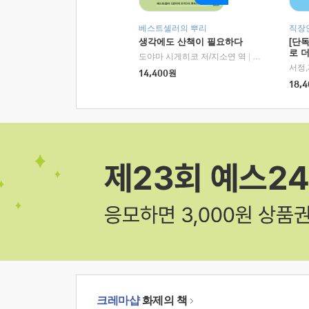
베스트셀러의 뿌리
직장
생각에도 산책이 필요하다
[단
로 
도야마 시게히코 저/지소연 역
|
알에이치코리아(
14,400
원
18,4
크레마샵
화제의 책