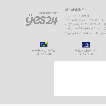
대표 : 김석환, 최세라
주소 : 서울시 영등포구 은행로 11,
사업자등록번호 : 229-81-37000 
이메일 : yes24help@yes24.c
Copyright ⓒ YES24 Corp. All Right