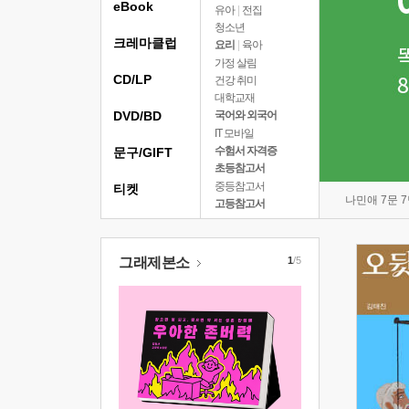
eBook
유아
|
전집
청소년
크레마클럽
요리
|
육아
가정 살림
CD/LP
건강 취미
대학교재
DVD/BD
국어와 외국어
IT 모바일
수험서 자격증
문구/GIFT
초등참고서
중등참고서
티켓
나민애 7문 
고등참고서
그래제본소
1
/5