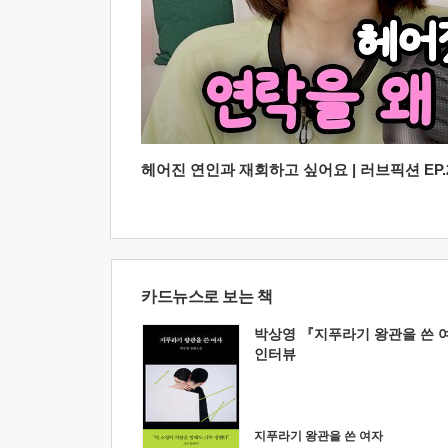
헤어진 연인과 재회하고 싶어요 | 러브픽션 EP.2
카드뉴스로 보는 책
박상영 『지푸라기 왕관을 쓴 
인터뷰
지푸라기 왕관을 쓴 여자