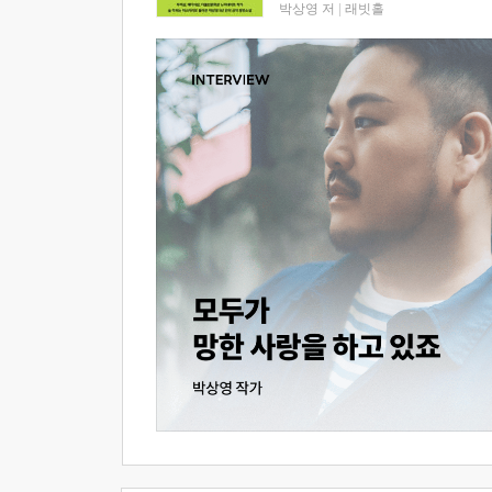
박상영 저
|
래빗홀