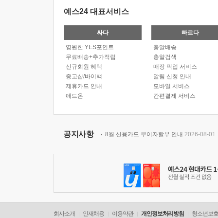
예스24 대표서비스
싸다
빠르다
영원한 YES포인트
총알배송
무료배송+추가적립
총알검색
신규회원 혜택
매장 픽업 서비스
중고샵/바이백
알림 신청 안내
제휴카드 안내
모바일 서비스
애드온
간편결제 서비스
공지사항
8월 신용카드 무이자할부 안내
2026-08-01
회사소개
인재채용
이용약관
개인정보처리방침
청소년보