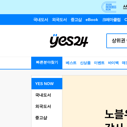
국내도서
외국도서
중고샵
eBook
크레마클럽
C
빠른분야찾기
베스트
신상품
이벤트
바이백
매
YES NOW
국내도서
외국도서
중고샵