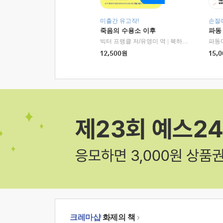
미출간 유고작!
손절
죽음의 수용소 이후
파동
빅터 프랭클 저/유영미 역
|
북하우스
파동
12,500
원
15,0
크레마샵
화제의 책