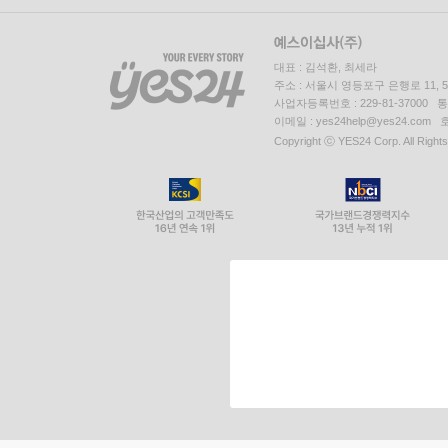
대표 : 김석환, 최세라
주소 : 서울시 영등포구 은행로 11,
사업자등록번호 : 229-81-37000 
이메일 : yes24help@yes24.c
Copyright ⓒ YES24 Corp. All Right