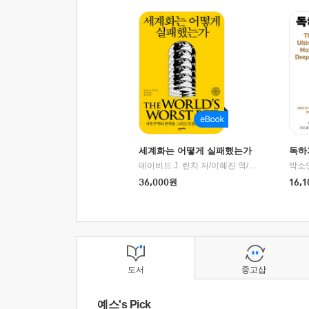
세계화는 어떻게 실패했는가
독하
데이비드 J. 린치 저/이혜진 역/최준영 감수
박소
|
2
36,000
원
16,1
도서
중고샵
예스's Pick