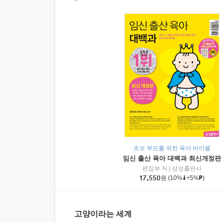
초보 부모를 위한 육아 바이블
임신 출산 육아 대백과 최신개정판
편집부 저
|
삼성출판사
17,550
원
(10%
+5%
)
고양이라는 세계