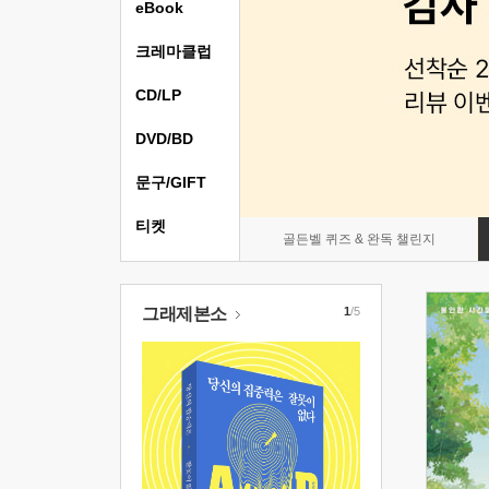
eBook
크레마클럽
CD/LP
DVD/BD
문구/GIFT
티켓
골든벨 퀴즈 & 완독 챌린지
그래제본소
1
/5