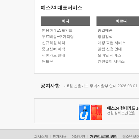
예스24 대표서비스
싸다
빠르다
영원한 YES포인트
총알배송
무료배송+추가적립
총알검색
신규회원 혜택
매장 픽업 서비스
중고샵/바이백
알림 신청 안내
제휴카드 안내
모바일 서비스
애드온
간편결제 서비스
공지사항
8월 신용카드 무이자할부 안내
2026-08-01
회사소개
인재채용
이용약관
개인정보처리방침
청소년보