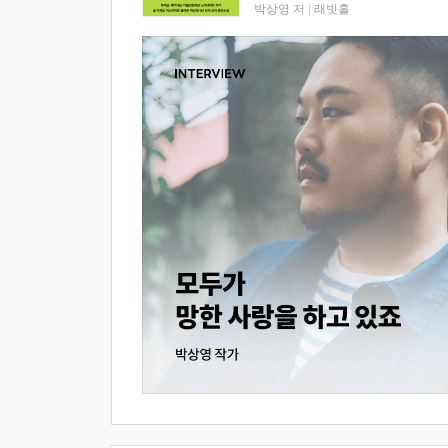
박상영 저
|
래빗홀