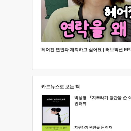
헤어진 연인과 재회하고 싶어요 | 러브픽션 EP.2
카드뉴스로 보는 책
박상영 『지푸라기 왕관을 쓴 
인터뷰
지푸라기 왕관을 쓴 여자