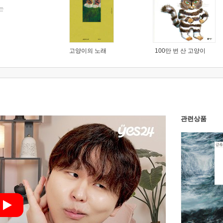
는
고양이의 노래
100만 번 산 고양이
관련상품