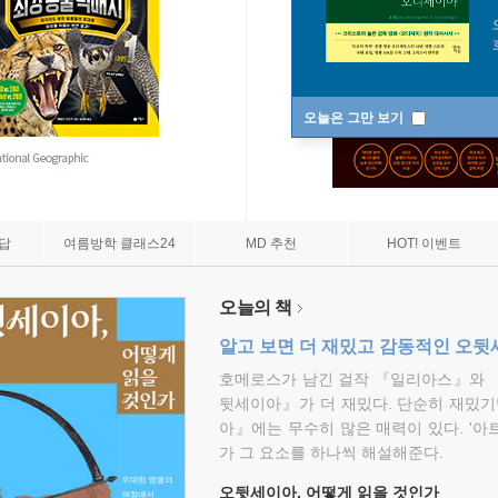
오늘은 그만 보기
7답
여름방학 클래스24
MD 추천
HOT! 이벤트
오늘의 책
알고 보면 더 재밌고 감동적인 오
호메로스가 남긴 걸작 『일리아스』와 
뒷세이아』가 더 재밌다. 단순히 재밌기
아』에는 무수히 많은 매력이 있다. '아
가 그 요소를 하나씩 해설해준다.
오뒷세이아, 어떻게 읽을 것인가