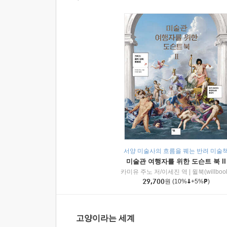
서양 미술사의 흐름을 꿰는 반려 미술
미술관 여행자를 위한 도슨트 북 II
카미유 주노 저/이세진 역
|
윌북(willboo
29,700
원
(10%
+5%
)
고양이라는 세계