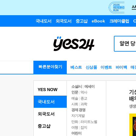
국내도서
외국도서
중고샵
eBook
크레마클럽
C
빠른분야찾기
베스트
신상품
이벤트
바이백
매
소설/시
|
에세이
YES NOW
인문
|
역사
예술
|
종교
국내도서
사회
|
과학
경제 경영
외국도서
자기계발
만화
|
라이트노벨
중고샵
여행
|
잡지
어린이