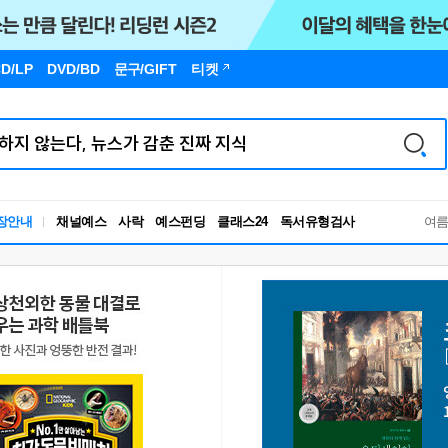
D/LP
DVD/BD
문구
/GIFT
티켓
독서유형검사
장안내
채널예스
사락
예스펀딩
클래스24
여
RBTI Lab
독서유형검사