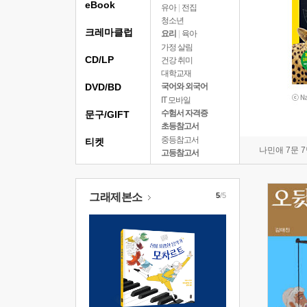
eBook
유아
|
전집
청소년
크레마클럽
요리
|
육아
가정 살림
CD/LP
건강 취미
대학교재
DVD/BD
국어와 외국어
IT 모바일
수험서 자격증
문구/GIFT
초등참고서
중등참고서
티켓
나민애 7문 
고등참고서
그래제본소
5
/5