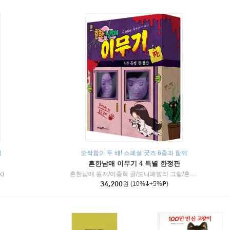
책
오싹함이 두 배! 스페셜 굿즈 6종과 함께
흔한남매 이무기 4 특별 한정판
k)
흔한남매 원저/이종혁 글/도니패밀리 그림/흔한컴퍼니 감수
34,200
원
(10%
+5%
)