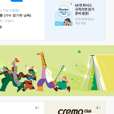
 가장 사랑한!
 (가수 장기하 낭독)
저
|
민음사
원
1
/3
2
/3