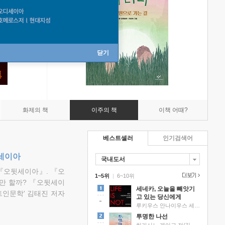
닫기
화제의 책
이주의 책
이책 어때?
베스트셀러
인기검색어
뒷세이아
국내도서
『오뒷세이아』. 『오
1~5위
|
6~10위
만 할까? 『오뒷세이
세네카, 오늘을 빼앗기
트인문학' 김태진 저자
고 있는 당신에게
루키우스 안나이우스 세네카 저/하와이 대저택 편역
투명한 나선