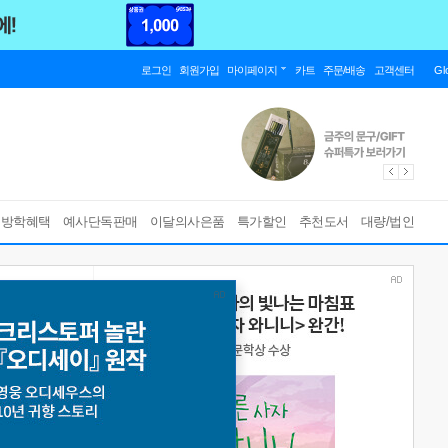
로그인
회원가입
마이페이지
카트
주문/배송
고객센터
Gl
름방학혜택
예사단독판매
이달의사은품
특가할인
추천도서
대량/법인