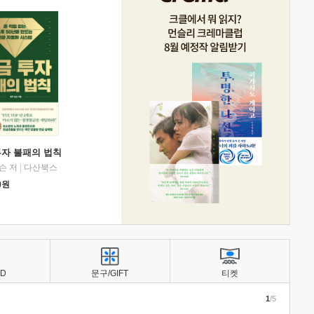
투자 불패의 법칙
슨 저
|
다산북스
0
원
BD
문구/GIFT
티켓
1
/5