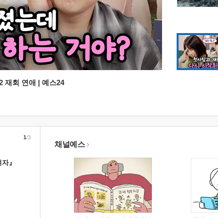
 재회 연애 | 예스24
1
/3
채널예스
여자』