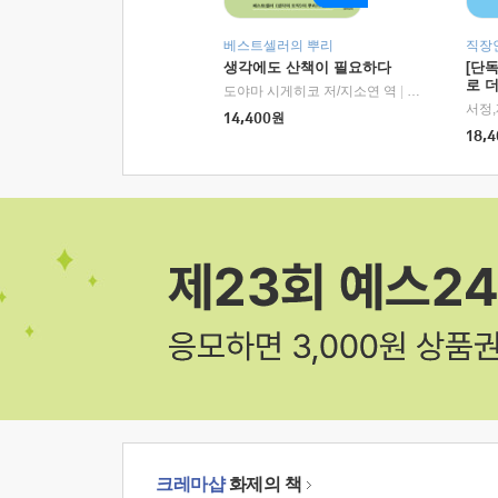
베스트셀러의 뿌리
직장
생각에도 산책이 필요하다
[단
로 
도야마 시게히코 저/지소연 역
|
알에이치코리아(
14,400
원
18,4
크레마샵
화제의 책