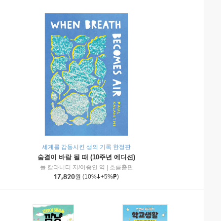
세계를 감동시킨 생의 기록 한정판
숨결이 바람 될 때 (10주년 에디션)
|
미래엔아이세움
폴 칼라니티 저/이종인 역
|
흐름출판
17,820
원
(10%
+5%
)