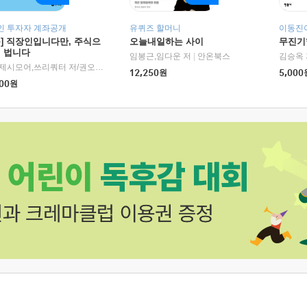
인 투자자 계좌공개
유퀴즈 할머니
이동진이
독] 직장인입니다만, 주식으
오늘내일하는 사이
무진기행
더 법니다
RHK)
임봉근,임다운 저
|
안온북스
김승옥 
서정,제시모어,쓰리쿼터 저/권오태,시그널리포트 편
|
경이로움
12,250
원
5,000
00
원