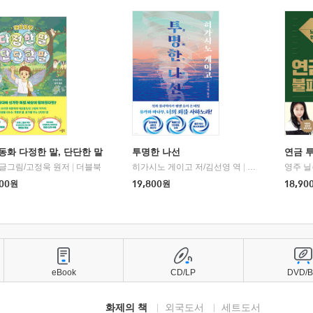
동화 다정한 말, 단단한 말
투명한 나선
연금 
 글그림/고정욱 원저
|
더블북
히가시노 게이고 저/김선영 역
|
북다
영주 닐
00
원
19,800
원
18,90
eBook
CD/LP
DVD/
화제의 책
외국도서
세트도서