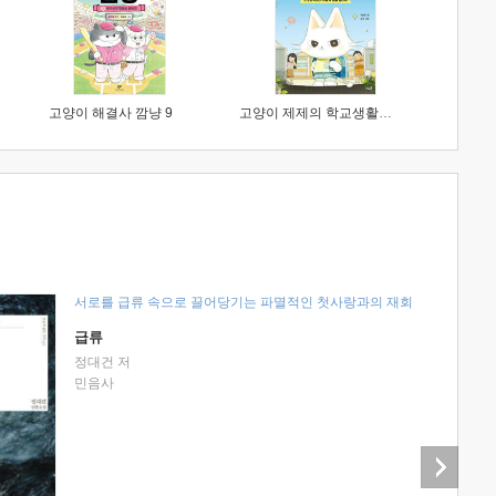
고양이 해결사 깜냥 9
고양이 제제의 학교생활 1 : 초등학생이 이렇게 힘들 줄이야
서로를 급류 속으로 끌어당기는 파멸적인 첫사랑과의 재회
급류
정대건 저
민음사