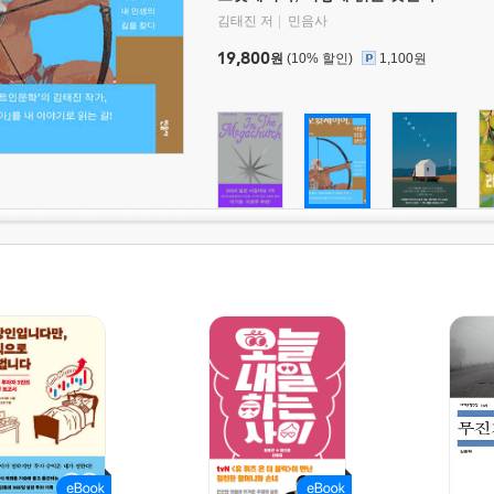
김태진 저
민음사
19,800
원
(10% 할인)
1,100원