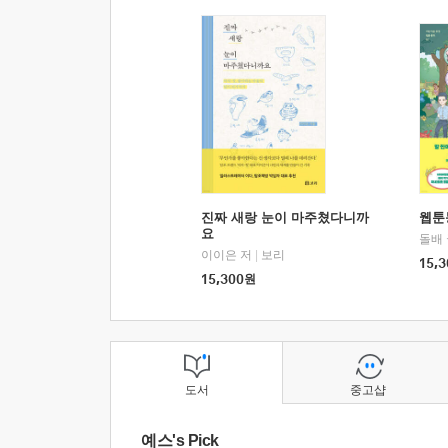
진짜 새랑 눈이 마주쳤다니까
웹툰
요
돌배
이이은 저
|
보리
15,3
15,300
원
도서
중고샵
예스's Pick