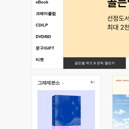
eBook
크레마클럽
CD/LP
DVD/BD
문구/GIFT
티켓
골든벨 퀴즈 & 완독 챌린지
그래제본소
5
/5