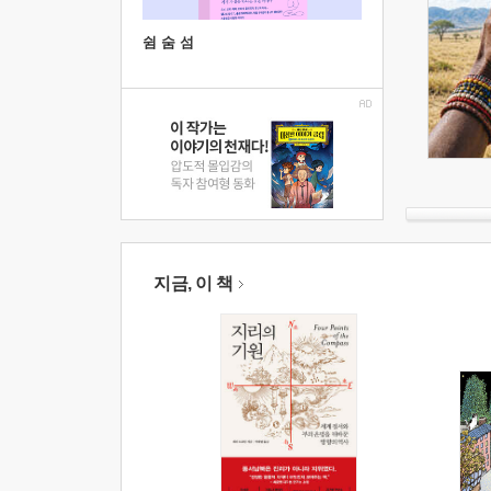
쉼 숨 섬
지금, 이 책