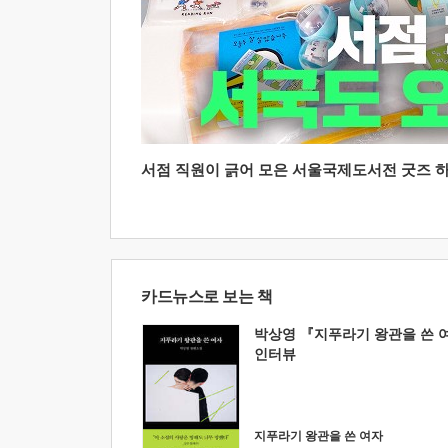
서점 직원이 긁어 모은 서울국제도서전 굿즈 하울
카드뉴스로 보는 책
박상영 『지푸라기 왕관을 쓴 
인터뷰
지푸라기 왕관을 쓴 여자