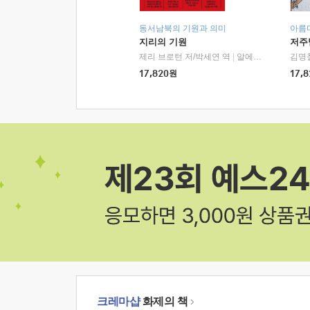
동서남북의 기원과 의미
아름
지리의 기원
저주
제리 브로턴 저/박세연 역
|
알에이치코리아(RHK)
김명
17,820
원
17,8
크레마샵
화제의 책