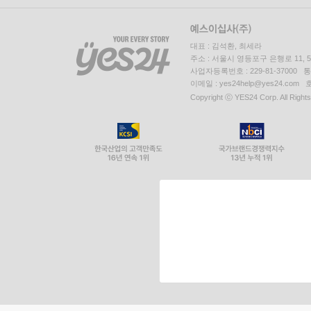
대표 : 김석환, 최세라
주소 : 서울시 영등포구 은행로 11,
사업자등록번호 : 229-81-37000 
이메일 : yes24help@yes24.c
Copyright ⓒ YES24 Corp. All Right