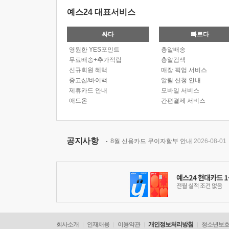
예스24 대표서비스
싸다
빠르다
영원한 YES포인트
총알배송
무료배송+추가적립
총알검색
신규회원 혜택
매장 픽업 서비스
중고샵/바이백
알림 신청 안내
제휴카드 안내
모바일 서비스
애드온
간편결제 서비스
공지사항
8월 신용카드 무이자할부 안내
2026-08-01
회사소개
인재채용
이용약관
개인정보처리방침
청소년보