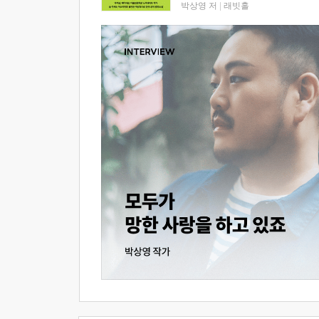
박상영 저
|
래빗홀