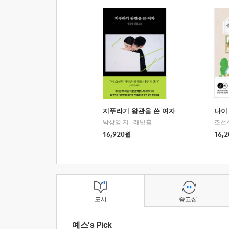
지푸라기 왕관을 쓴 여자
나이 
박상영 저
|
래빗홀
조선
16,920
원
16,2
도서
중고샵
예스's Pick