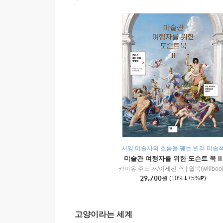
서양 미술사의 흐름을 꿰는 반려 미술
미술관 여행자를 위한 도슨트 북 II
카미유 주노 저/이세진 역
|
윌북(willboo
29,700
원
(10%
+5%
)
고양이라는 세계