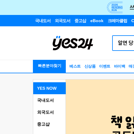
국내도서
외국도서
중고샵
eBook
크레마클럽
C
빠른분야찾기
베스트
신상품
이벤트
바이백
매
YES NOW
국내도서
외국도서
중고샵