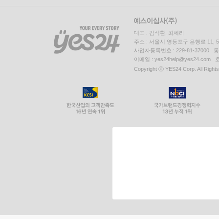
대표 : 김석환, 최세라
주소 : 서울시 영등포구 은행로 11,
사업자등록번호 : 229-81-37000 
이메일 : yes24help@yes24.c
Copyright ⓒ YES24 Corp. All Right