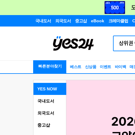
국내도서
외국도서
중고샵
eBook
크레마클럽
C
빠른분야찾기
베스트
신상품
이벤트
바이백
매
YES NOW
국내도서
외국도서
중고샵