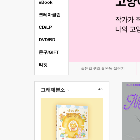
eBook
크레마클럽
CD/LP
DVD/BD
문구/GIFT
티켓
골든벨 퀴즈 & 완독 챌린지
그래제본소
4
/5