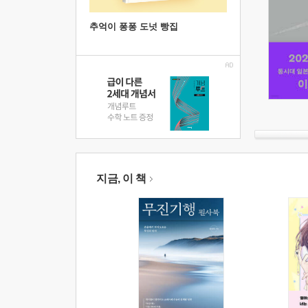
추억이 퐁퐁 도넛 빵집
지금, 이 책