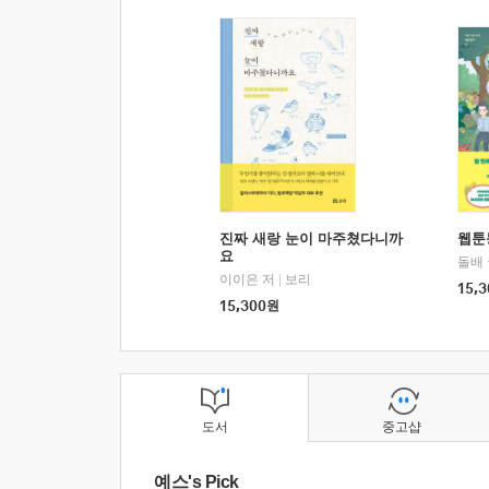
진짜 새랑 눈이 마주쳤다니까
웹툰
요
돌배
이이은 저
|
보리
15,3
15,300
원
도서
중고샵
예스's Pick