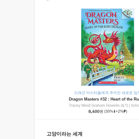
드래곤 마스터들에게 주어진 새로운 임
Tracey West/ Graham Howells (ILT)
|
Scholasti
8,400
원
(30%
+2%
)
고양이라는 세계