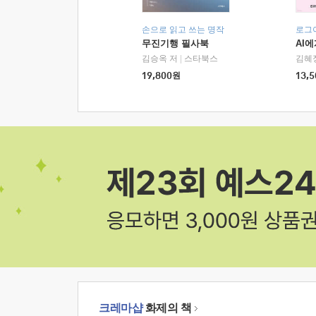
손으로 읽고 쓰는 명작
로그
무진기행 필사북
AI
김승옥 저
|
스타북스
김혜
19,800
원
13,5
크레마샵
화제의 책