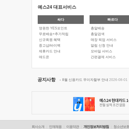
예스24 대표서비스
싸다
빠르다
영원한 YES포인트
총알배송
무료배송+추가적립
총알검색
신규회원 혜택
매장 픽업 서비스
중고샵/바이백
알림 신청 안내
제휴카드 안내
모바일 서비스
애드온
간편결제 서비스
공지사항
8월 신용카드 무이자할부 안내
2026-08-01
회사소개
인재채용
이용약관
개인정보처리방침
청소년보