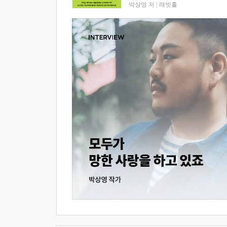
박상영 저
|
래빗홀