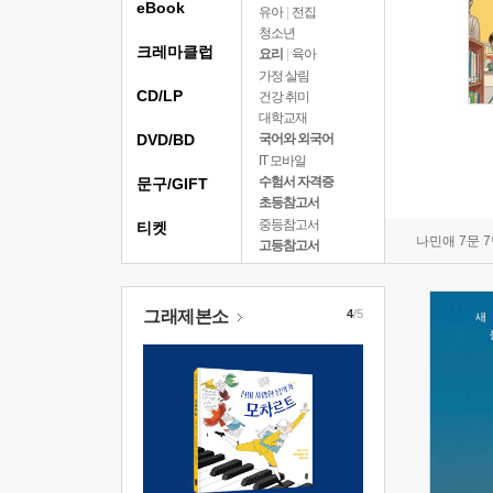
eBook
유아
|
전집
청소년
크레마클럽
요리
|
육아
가정 살림
CD/LP
건강 취미
대학교재
DVD/BD
국어와 외국어
IT 모바일
수험서 자격증
문구/GIFT
초등참고서
중등참고서
티켓
나민애 7문 
고등참고서
그래제본소
4
/5