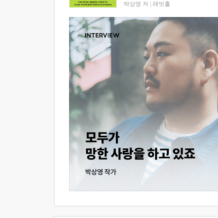
박상영 저
|
래빗홀