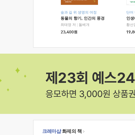
숲과 길 위 생명의 여정
단어
동물의 향기, 인간의 풍경
인생
최태영 저
|
돌베개
황선
23,400
원
19,8
크레마샵
화제의 책