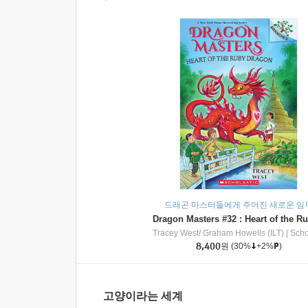
드래곤 마스터들에게 주어진 새로운 임
Tracey West/ Graham Howells (ILT)
|
Scholasti
8,400
원
(30%
+2%
)
고양이라는 세계