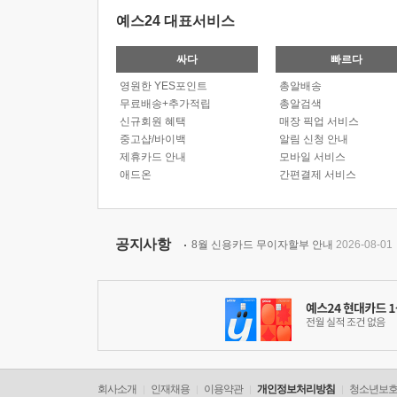
예스24 대표서비스
싸다
빠르다
영원한 YES포인트
총알배송
무료배송+추가적립
총알검색
신규회원 혜택
매장 픽업 서비스
중고샵/바이백
알림 신청 안내
제휴카드 안내
모바일 서비스
애드온
간편결제 서비스
공지사항
8월 신용카드 무이자할부 안내
2026-08-01
회사소개
인재채용
이용약관
개인정보처리방침
청소년보