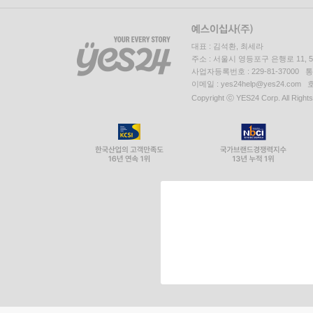
대표 : 김석환, 최세라
주소 : 서울시 영등포구 은행로 11,
사업자등록번호 : 229-81-37000 
이메일 : yes24help@yes24.c
Copyright ⓒ YES24 Corp. All Right