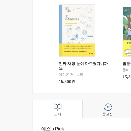
진짜 새랑 눈이 마주쳤다니까
웹툰
요
돌배
이이은 저
|
보리
15,3
15,300
원
도서
중고샵
예스's Pick