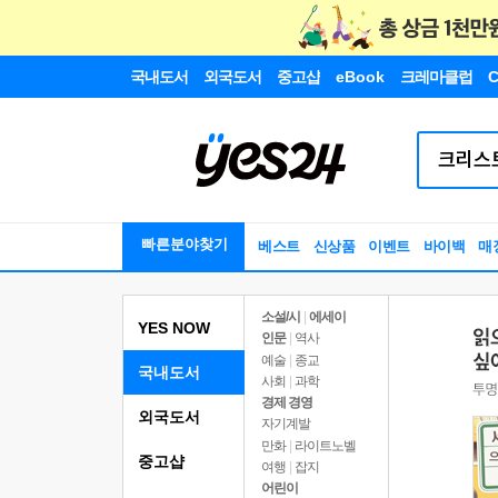
국내도서
외국도서
중고샵
eBook
크레마클럽
C
빠른분야찾기
베스트
신상품
이벤트
바이백
매
소설/시
|
에세이
YES NOW
인문
|
역사
예술
|
종교
국내도서
사회
|
과학
경제 경영
외국도서
자기계발
만화
|
라이트노벨
중고샵
여행
|
잡지
어린이