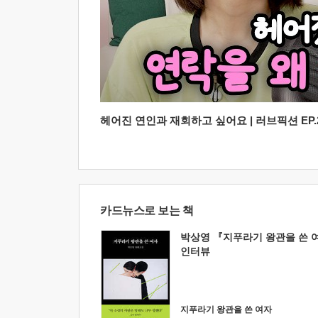
헤어진 연인과 재회하고 싶어요 | 러브픽션 EP.2
카드뉴스로 보는 책
박상영 『지푸라기 왕관을 쓴 
인터뷰
지푸라기 왕관을 쓴 여자