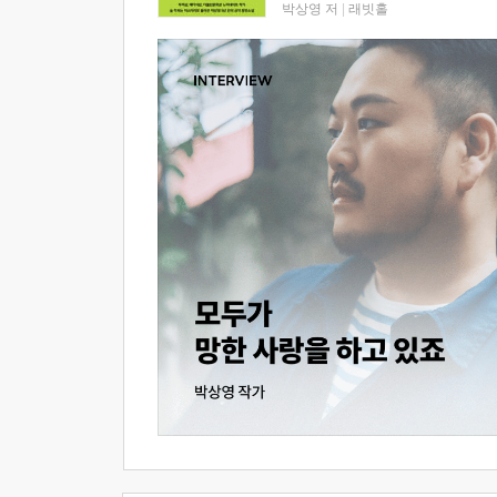
박상영 저
|
래빗홀