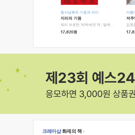
동서남북의 기원과 의미
아름
지리의 기원
저주
제리 브로턴 저/박세연 역
|
알에이치코리아(RHK)
김명
17,820
원
17,8
크레마샵
화제의 책