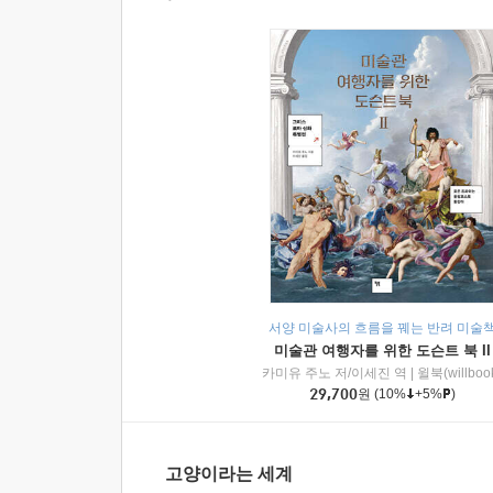
서양 미술사의 흐름을 꿰는 반려 미술
미술관 여행자를 위한 도슨트 북 II
카미유 주노 저/이세진 역
|
윌북(willboo
29,700
원
(10%
+5%
)
고양이라는 세계