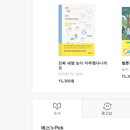
진짜 새랑 눈이 마주쳤다니까
웹툰
요
돌배
이이은 저
|
보리
15,3
15,300
원
도서
중고샵
예스's Pick