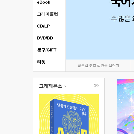
eBook
크레마클럽
CD/LP
DVD/BD
문구/GIFT
티켓
골든벨 퀴즈 & 완독 챌린지
그래제본소
1
/5