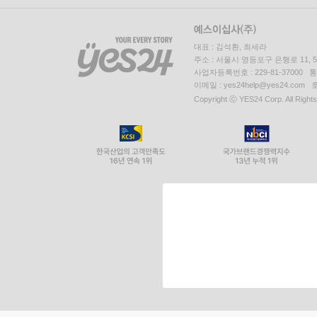
대표 : 김석환, 최세라
주소 : 서울시 영등포구 은행로 11,
사업자등록번호 : 229-81-37000 
이메일 : yes24help@yes24.c
Copyright ⓒ YES24 Corp. All Right