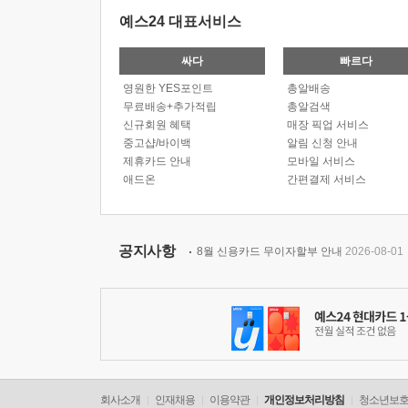
예스24 대표서비스
싸다
빠르다
영원한 YES포인트
총알배송
무료배송+추가적립
총알검색
신규회원 혜택
매장 픽업 서비스
중고샵/바이백
알림 신청 안내
제휴카드 안내
모바일 서비스
애드온
간편결제 서비스
공지사항
8월 신용카드 무이자할부 안내
2026-08-01
회사소개
인재채용
이용약관
개인정보처리방침
청소년보