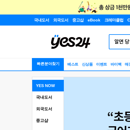
국내도서
외국도서
중고샵
eBook
크레마클럽
C
빠른분야찾기
베스트
신상품
이벤트
바이백
매
YES NOW
국내도서
외국도서
중고샵