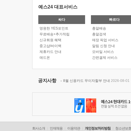
예스24 대표서비스
싸다
빠르다
영원한 YES포인트
총알배송
무료배송+추가적립
총알검색
신규회원 혜택
매장 픽업 서비스
중고샵/바이백
알림 신청 안내
제휴카드 안내
모바일 서비스
애드온
간편결제 서비스
공지사항
8월 신용카드 무이자할부 안내
2026-08-01
회사소개
인재채용
이용약관
개인정보처리방침
청소년보