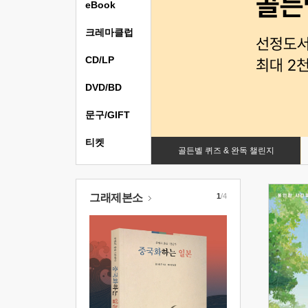
eBook
크레마클럽
CD/LP
DVD/BD
문구/GIFT
티켓
골든벨 퀴즈 & 완독 챌린지
그래제본소
1
/4