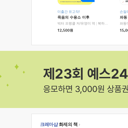
미출간 유고작!
손절
죽음의 수용소 이후
파동
빅터 프랭클 저/유영미 역
|
북하우스
파동
12,500
원
15,0
크레마샵
화제의 책