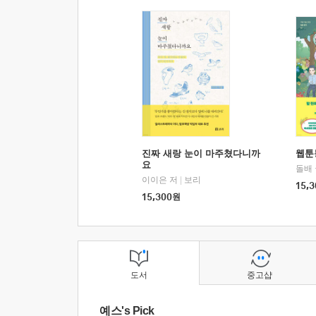
진짜 새랑 눈이 마주쳤다니까
웹툰
요
돌배
이이은 저
|
보리
15,3
15,300
원
도서
중고샵
예스's Pick