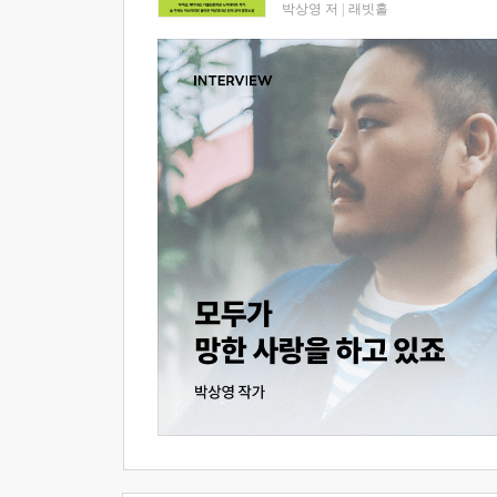
박상영 저
|
래빗홀