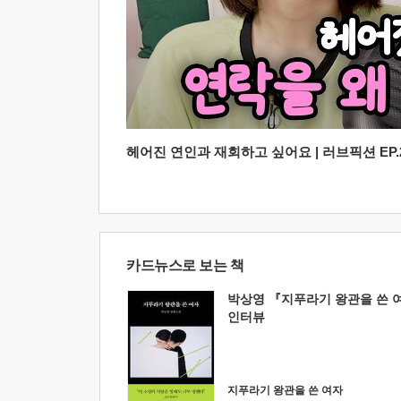
헤어진 연인과 재회하고 싶어요 | 러브픽션 EP.2
카드뉴스로 보는 책
박상영 『지푸라기 왕관을 쓴 
인터뷰
지푸라기 왕관을 쓴 여자