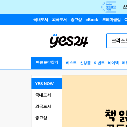
국내도서
외국도서
중고샵
eBook
크레마클럽
C
빠른분야찾기
베스트
신상품
이벤트
바이백
매
YES NOW
국내도서
외국도서
중고샵