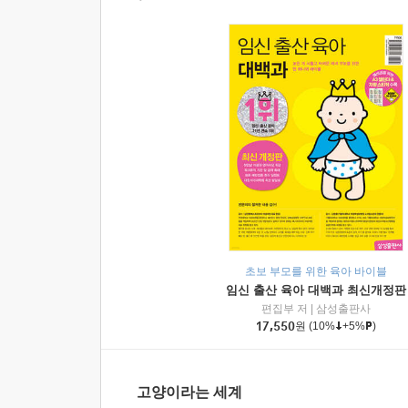
초보 부모를 위한 육아 바이블
임신 출산 육아 대백과 최신개정판
편집부 저
|
삼성출판사
17,550
원
(10%
+5%
)
고양이라는 세계