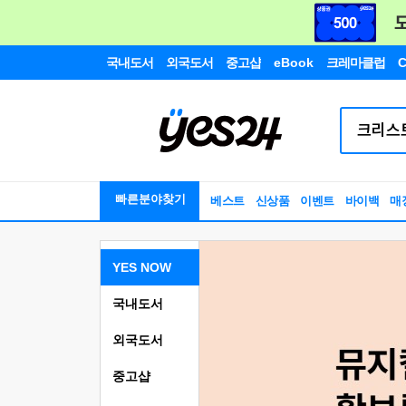
국내도서
외국도서
중고샵
eBook
크레마클럽
C
빠른분야찾기
베스트
신상품
이벤트
바이백
매
YES NOW
국내도서
외국도서
중고샵