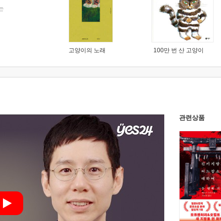
는
고양이의 노래
100만 번 산 고양이
관련상품