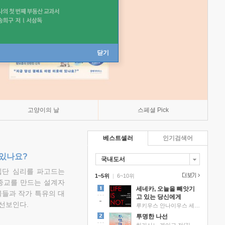
닫기
고양이의 날
스페셜 Pick
베스트셀러
인기검색어
 있나요?
국내도서
집단 심리를 파고드는
1~5위
|
6~10위
 종교를 만드는 설계자
세네카, 오늘을 빼앗기
물들과 작가 특유의 대
고 있는 당신에게
선보인다.
루키우스 안나이우스 세네카 저/하와이 대저택 편역
투명한 나선