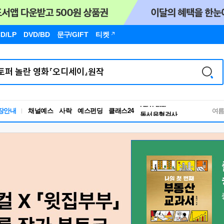
D/LP
DVD/BD
문구
/GIFT
티켓
장안내
채널예스
사락
예스펀딩
클래스24
독서유형검사
여
RBTI Lab
독서유형검사