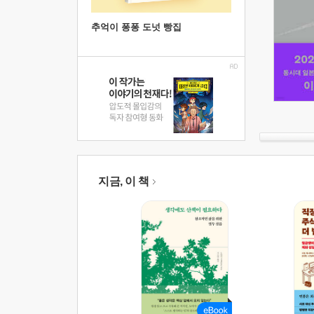
추억이 퐁퐁 도넛 빵집
지금, 이 책