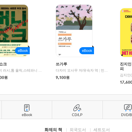
쇼크
쓰가루
진지인
피
제이미 러시,톰 올릭,스테파니 플랜더스 편저/임경은 역/박정호 감수
다자이 오사무 저/유숙자 역
|
교보문고
|
민음사
김지인(
00
원
9,100
원
17,60
eBook
CD/LP
DVD/
화제의 책
외국도서
세트도서