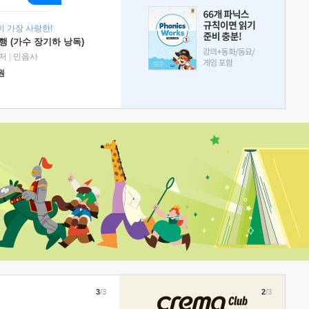
 가장 사랑한!
 (가수 장기하 낭독)
저
|
민음사
원
3
/3
2
/3