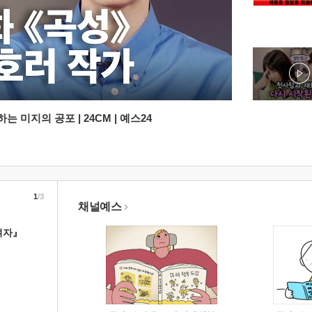
 미지의 공포 | 24CM | 예스24
1
/3
채널예스
여자』