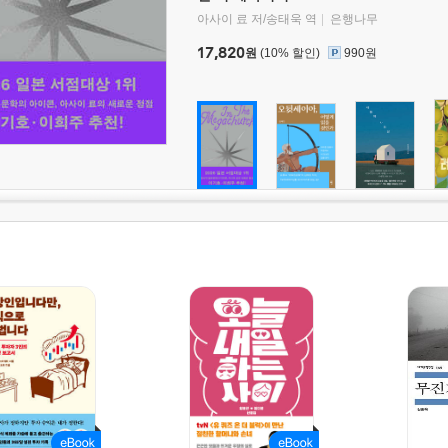
아사이 료 저/송태욱 역
은행나무
17,820
원
(10% 할인)
990원