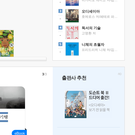
히가시노 게이고 저/김선영 역
오디세이아
호메로스 저/페테르 파울 루벤스 그림/박문재 역
독서의 기술
고명환 저
니체의 초월자
프리드리히 니체 저/김철 편역
3
/3
출판사 추천