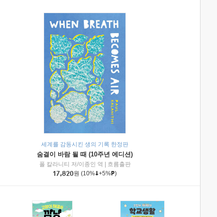
세계를 감동시킨 생의 기록 한정판
숨결이 바람 될 때 (10주년 에디션)
|
미래엔아이세움
폴 칼라니티 저/이종인 역
|
흐름출판
17,820
원
(10%
+5%
)