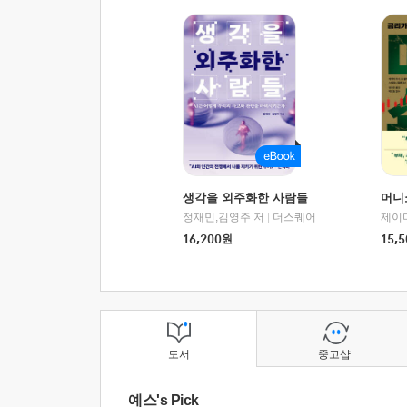
생각을 외주화한 사람들
머니
정재민,김영주 저
|
더스퀘어
16,200
원
15,5
도서
중고샵
예스's Pick