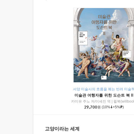
서양 미술사의 흐름을 꿰는 반려 미술
미술관 여행자를 위한 도슨트 북 II
카미유 주노 저/이세진 역
|
윌북(willboo
29,700
원
(10%
+5%
)
고양이라는 세계