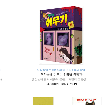
책
오싹함이 두 배! 스페셜 굿즈 6종과 함께
흔한남매 이무기 4 특별 한정판
k)
흔한남매 원저/이종혁 글/도니패밀리 그림/흔한컴퍼니 감수
34,200
원
(10%
+5%
)