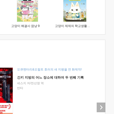
고양이 해결사 깜냥 9
고양이 제제의 학교생활 1 : 초등학생이 이렇게 힘들 줄이야
모큐멘터리&오컬트 호러의 새 지평을 연 화제작!
긴키 지방의 어느 장소에 대하여 두 번째 기록
세스지 저/전선영 역
반타