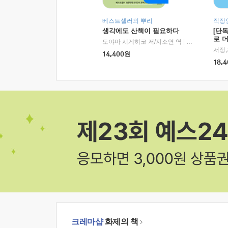
베스트셀러의 뿌리
직장
생각에도 산책이 필요하다
[단
로 
도야마 시게히코 저/지소연 역
|
알에이치코리아(
14,400
원
18,4
크레마샵
화제의 책