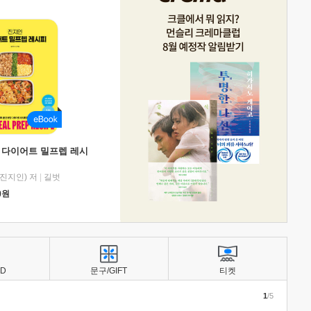
 다이어트 밀프렙 레시
진지인) 저
|
길벗
0
원
BD
문구/GIFT
티켓
1
/5