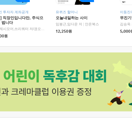
인 투자자 계좌공개
유퀴즈 할머니
이동진이
독] 직장인입니다만, 주식으
오늘내일하는 사이
무진기행
더 법니다
RHK)
임봉근,임다운 저
|
안온북스
김승옥 
서정,제시모어,쓰리쿼터 저/권오태,시그널리포트 편
|
경이로움
12,250
원
5,000
00
원