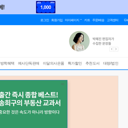
로그인
회원가입
마이페이지
카트
주문/배송
고객센터
Gl
름방학혜택
예사단독판매
이달의사은품
특가할인
추천도서
대량/법인