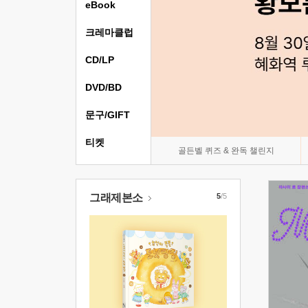
eBook
크레마클럽
CD/LP
DVD/BD
문구/GIFT
티켓
골든벨 퀴즈 & 완독 챌린지
그래제본소
5
/5