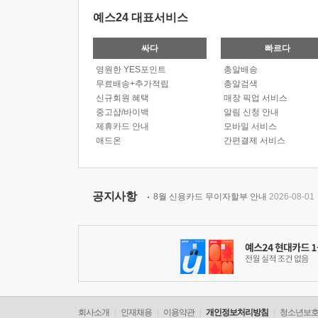
예스24 대표서비스
싸다
빠르다
영원한 YES포인트
총알배송
무료배송+추가적립
총알검색
신규회원 혜택
매장 픽업 서비스
중고샵/바이백
알림 신청 안내
제휴카드 안내
모바일 서비스
애드온
간편결제 서비스
공지사항
8월 신용카드 무이자할부 안내
2026-08-01
회사소개
인재채용
이용약관
개인정보처리방침
청소년보