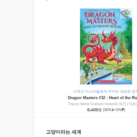
드래곤 마스터들에게 주어진 새로운 임
Tracey West/ Graham Howells (ILT)
|
Scholasti
8,400
원
(30%
+2%
)
고양이라는 세계