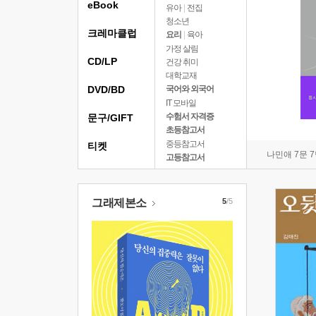
eBook
유아
|
전집
청소년
크레마클럽
요리
|
육아
가정 살림
CD/LP
건강 취미
대학교재
DVD/BD
국어와 외국어
IT 모바일
수험서 자격증
문구/GIFT
초등참고서
중등참고서
티켓
나민애 7문 
고등참고서
그래제본소
5
/5