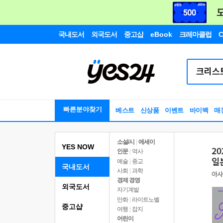
국내도서
외국도서
중고샵
eBook
크레마클럽
C
빠른분야찾기
베스트
신상품
이벤트
바이백
매
소설/시
|
에세이
YES NOW
인문
|
역사
예술
|
종교
국내도서
사회
|
과학
경제 경영
외국도서
자기계발
만화
|
라이트노벨
중고샵
여행
|
잡지
어린이