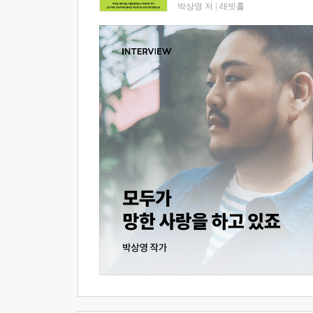
박상영 저
|
래빗홀