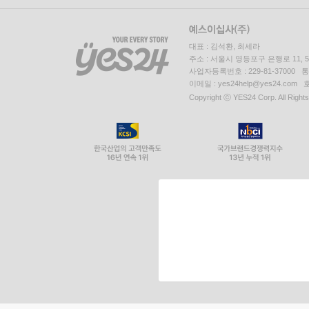
대표 : 김석환, 최세라
주소 : 서울시 영등포구 은행로 11,
사업자등록번호 : 229-81-37000 
이메일 : yes24help@yes24.c
Copyright ⓒ YES24 Corp. All Right