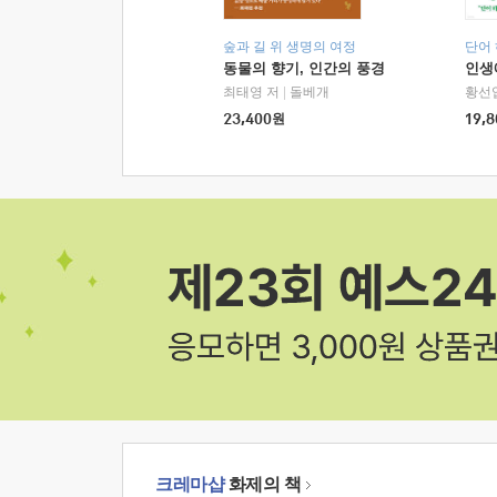
숲과 길 위 생명의 여정
단어
동물의 향기, 인간의 풍경
인생
최태영 저
|
돌베개
황선
23,400
원
19,8
크레마샵
화제의 책