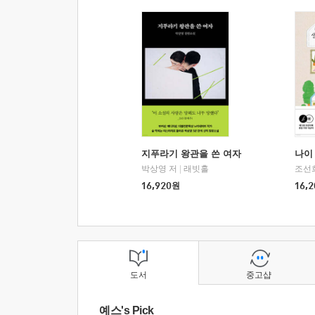
지푸라기 왕관을 쓴 여자
나이 
박상영 저
|
래빗홀
조선
16,920
원
16,2
도서
중고샵
예스's Pick