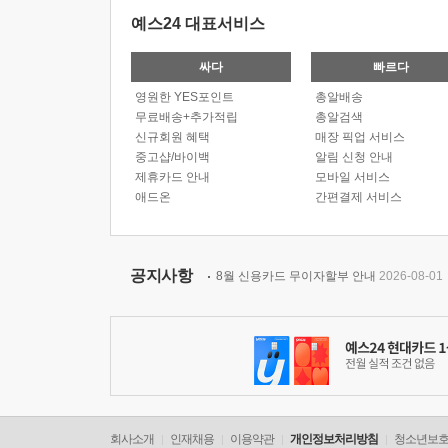
예스24 대표서비스
싸다
빠르다
영원한 YES포인트
총알배송
무료배송+추가적립
총알검색
신규회원 혜택
매장 픽업 서비스
중고샵/바이백
알림 신청 안내
제휴카드 안내
모바일 서비스
애드온
간편결제 서비스
공지사항
8월 신용카드 무이자할부 안내
2026-08-01
회사소개
인재채용
이용약관
개인정보처리방침
청소년보