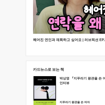
헤어진 연인과 재회하고 싶어요 | 러브픽션 EP.2
카드뉴스로 보는 책
박상영 『지푸라기 왕관을 쓴 
인터뷰
지푸라기 왕관을 쓴 여자