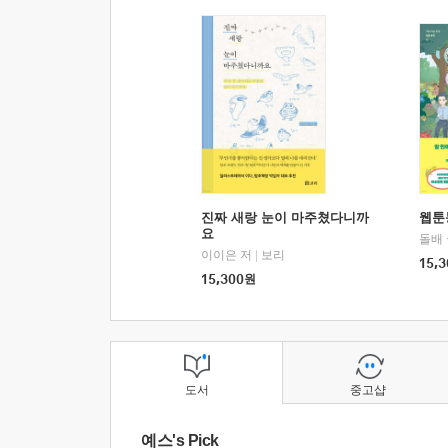
진짜 새랑 눈이 마주쳤다니까
웹툰
요
돌배
이이은 저
|
보리
15,3
15,300
원
도서
중고샵
예스's Pick