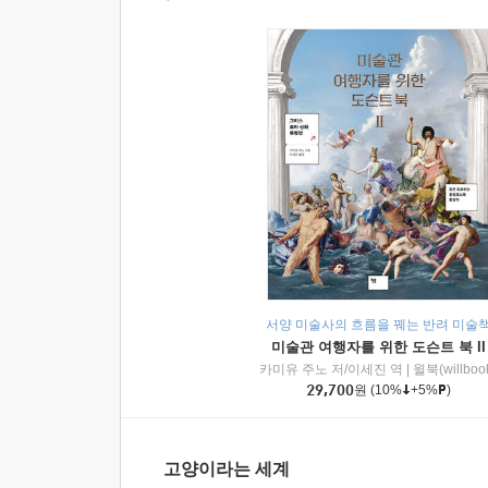
서양 미술사의 흐름을 꿰는 반려 미술
미술관 여행자를 위한 도슨트 북 II
카미유 주노 저/이세진 역
|
윌북(willboo
29,700
원
(10%
+5%
)
고양이라는 세계