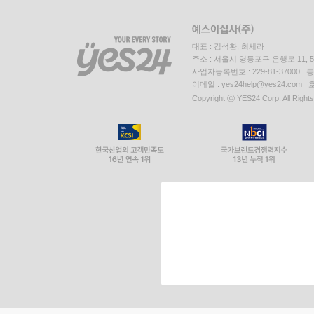
대표 : 김석환, 최세라
주소 : 서울시 영등포구 은행로 11,
사업자등록번호 : 229-81-37000 
이메일 : yes24help@yes24.c
Copyright ⓒ YES24 Corp. All Right