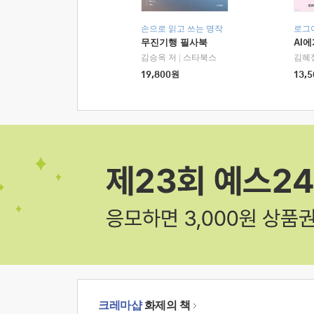
손으로 읽고 쓰는 명작
로그
무진기행 필사북
AI
김승옥 저
|
스타북스
김혜
19,800
원
13,5
크레마샵
화제의 책