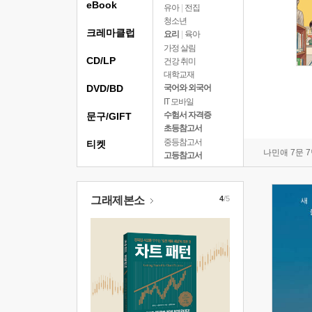
eBook
유아
|
전집
청소년
크레마클럽
요리
|
육아
가정 살림
CD/LP
건강 취미
대학교재
DVD/BD
국어와 외국어
IT 모바일
수험서 자격증
문구/GIFT
초등참고서
중등참고서
티켓
나민애 7문 
고등참고서
그래제본소
4
/5