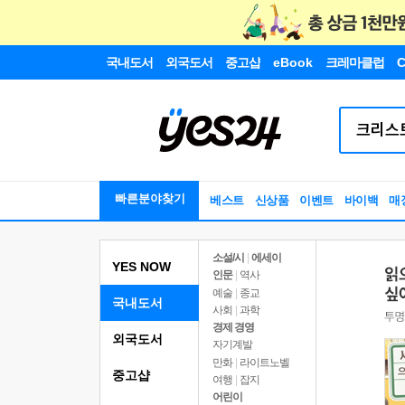
국내도서
외국도서
중고샵
eBook
크레마클럽
C
빠른분야찾기
베스트
신상품
이벤트
바이백
매
소설/시
|
에세이
YES NOW
인문
|
역사
예술
|
종교
국내도서
사회
|
과학
경제 경영
외국도서
자기계발
만화
|
라이트노벨
중고샵
여행
|
잡지
어린이