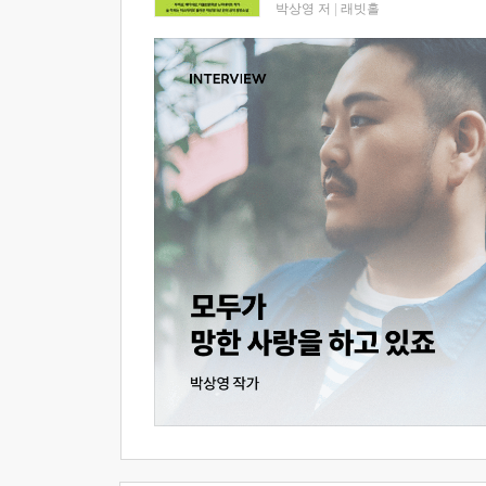
박상영 저
|
래빗홀