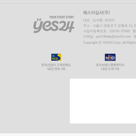
대표 : 김석환, 최세라
주소 : 서울시 영등포구 은행로 11,
사업자등록번호 : 229-81-37000 
이메일 : yes24help@yes24.c
Copyright ⓒ YES24 Corp. All Right