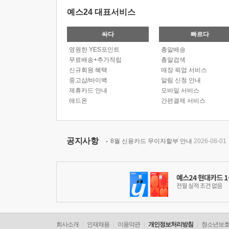
예스24 대표서비스
싸다
빠르다
영원한 YES포인트
총알배송
무료배송+추가적립
총알검색
신규회원 혜택
매장 픽업 서비스
중고샵/바이백
알림 신청 안내
제휴카드 안내
모바일 서비스
애드온
간편결제 서비스
공지사항
8월 신용카드 무이자할부 안내
2026-08-01
회사소개
인재채용
이용약관
개인정보처리방침
청소년보