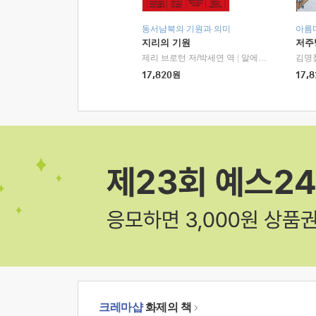
동서남북의 기원과 의미
아름
지리의 기원
저주
제리 브로턴 저/박세연 역
|
알에이치코리아(RHK)
김명
17,820
원
17,8
크레마샵
화제의 책