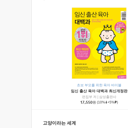
초보 부모를 위한 육아 바이블
임신 출산 육아 대백과 최신개정판
편집부 저
|
삼성출판사
17,550
원
(10%
+5%
)
고양이라는 세계