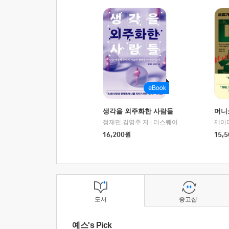
생각을 외주화한 사람들
머니
정재민,김영주 저
|
더스퀘어
16,200
원
15,5
도서
중고샵
예스's Pick