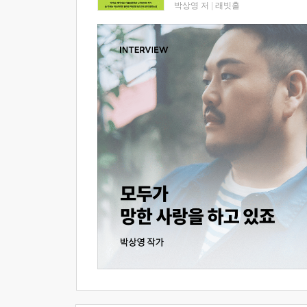
박상영 저
|
래빗홀