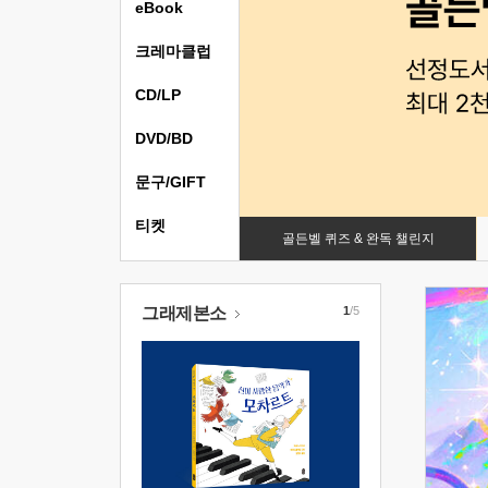
eBook
크레마클럽
CD/LP
DVD/BD
문구/GIFT
티켓
골든벨 퀴즈 & 완독 챌린지
그래제본소
1
/5