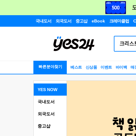
국내도서
외국도서
중고샵
eBook
크레마클럽
C
빠른분야찾기
베스트
신상품
이벤트
바이백
매
YES NOW
국내도서
외국도서
중고샵