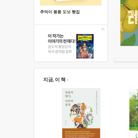
추억이 퐁퐁 도넛 빵집
지금, 이 책