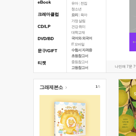
eBook
유아
|
전집
청소년
크레마클럽
요리
|
육아
가정 살림
CD/LP
건강 취미
대학교재
DVD/BD
국어와 외국어
IT 모바일
수험서 자격증
문구/GIFT
초등참고서
중등참고서
티켓
나민애 7문 
고등참고서
그래제본소
1
/5