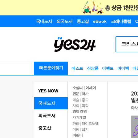
국내도서
외국도서
중고샵
eBook
크레마클럽
C
빠른분야찾기
베스트
신상품
이벤트
바이백
매
소설/시
|
에세이
YES NOW
인문
|
역사
예술
|
종교
국내도서
사회
|
과학
경제 경영
외국도서
자기계발
만화
|
라이트노벨
중고샵
여행
|
잡지
어린이