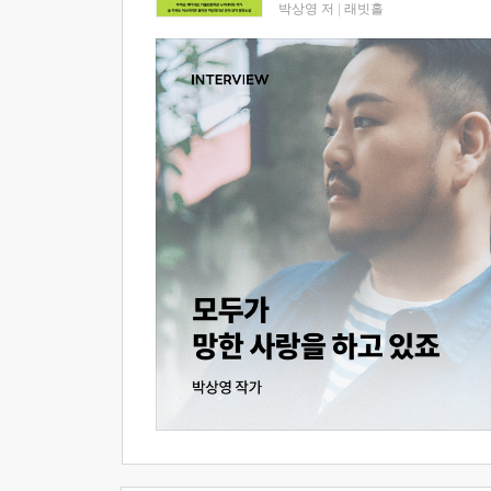
박상영 저
|
래빗홀