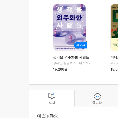
생각을 외주화한 사람들
머니
정재민,김영주 저
|
더스퀘어
16,200
원
15,5
도서
중고샵
예스's Pick