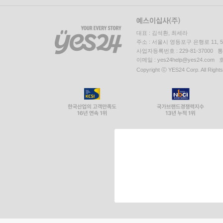
대표 : 김석환, 최세라
주소 : 서울시 영등포구 은행로 11,
사업자등록번호 : 229-81-37000 
이메일 : yes24help@yes24.c
Copyright ⓒ YES24 Corp. All Right