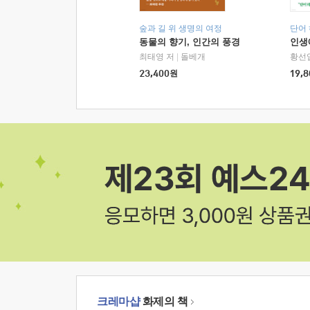
숲과 길 위 생명의 여정
단어
동물의 향기, 인간의 풍경
인생
최태영 저
|
돌베개
황선
23,400
원
19,8
크레마샵
화제의 책