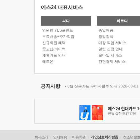
예스24 대표서비스
싸다
빠르다
영원한 YES포인트
총알배송
무료배송+추가적립
총알검색
신규회원 혜택
매장 픽업 서비스
중고샵/바이백
알림 신청 안내
제휴카드 안내
모바일 서비스
애드온
간편결제 서비스
공지사항
8월 신용카드 무이자할부 안내
2026-08-01
회사소개
인재채용
이용약관
개인정보처리방침
청소년보