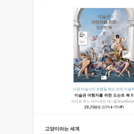
서양 미술사의 흐름을 꿰는 반려 미술
미술관 여행자를 위한 도슨트 북 II
카미유 주노 저/이세진 역
|
윌북(willboo
29,700
원
(10%
+5%
)
고양이라는 세계