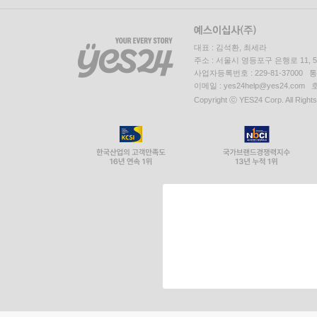
대표 : 김석환, 최세라
주소 : 서울시 영등포구 은행로 11,
사업자등록번호 : 229-81-37000 
이메일 : yes24help@yes24.c
Copyright ⓒ YES24 Corp. All Right