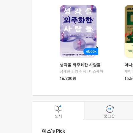
생각을 외주화한 사람들
머니
정재민,김영주 저
|
더스퀘어
16,200
원
15,5
도서
중고샵
예스's Pick