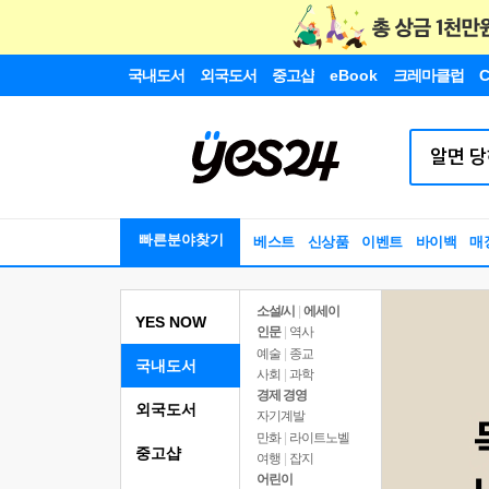
국내도서
외국도서
중고샵
eBook
크레마클럽
C
빠른분야찾기
베스트
신상품
이벤트
바이백
매
소설/시
|
에세이
YES NOW
인문
|
역사
예술
|
종교
국내도서
사회
|
과학
경제 경영
외국도서
자기계발
만화
|
라이트노벨
중고샵
여행
|
잡지
어린이