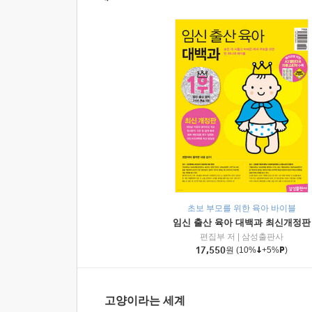
초보 부모를 위한 육아 바이블
임신 출산 육아 대백과 최신개정판
편집부 저
|
삼성출판사
17,550
원
(10%
+5%
)
고양이라는 세계