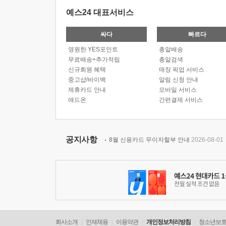
예스24 대표서비스
싸다
빠르다
영원한 YES포인트
총알배송
무료배송+추가적립
총알검색
신규회원 혜택
매장 픽업 서비스
중고샵/바이백
알림 신청 안내
제휴카드 안내
모바일 서비스
애드온
간편결제 서비스
공지사항
8월 신용카드 무이자할부 안내
2026-08-01
회사소개
인재채용
이용약관
개인정보처리방침
청소년보