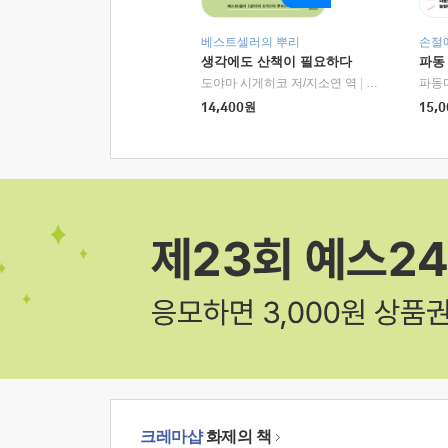
베스트셀러의 뿌리
손절
생각에도 산책이 필요하다
파동
도야마 시게히코 저/지소연 역
|
알에이치코리아(
파동
14,400
원
15,0
크레마샵
화제의 책