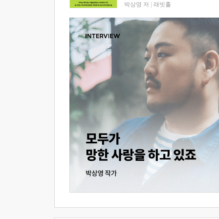
박상영 저
|
래빗홀