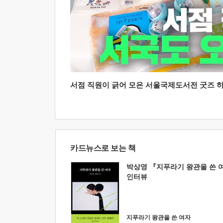
서점 직원이 긁어 모은 서울국제도서전 굿즈 하울
카드뉴스로 보는 책
박상영 『지푸라기 왕관을 쓴 
인터뷰
지푸라기 왕관을 쓴 여자