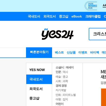
국내도서
외국도서
중고샵
eBook
크레마클럽
C
빠른분야찾기
베스트
신상품
이벤트
바이백
매
소설/시
|
에세이
YES NOW
인문
|
역사
예술
|
종교
국내도서
사회
|
과학
경제 경영
외국도서
자기계발
만화
|
라이트노벨
중고샵
여행
|
잡지
어린이