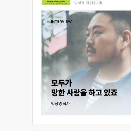
박상영 저
|
래빗홀