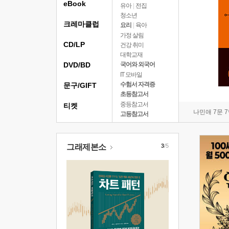
eBook
유아
|
전집
청소년
크레마클럽
요리
|
육아
가정 살림
CD/LP
건강 취미
대학교재
DVD/BD
국어와 외국어
IT 모바일
수험서 자격증
문구/GIFT
초등참고서
중등참고서
티켓
나민애 7문 
고등참고서
그래제본소
3
/5