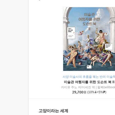
서양 미술사의 흐름을 꿰는 반려 미술
미술관 여행자를 위한 도슨트 북 II
카미유 주노 저/이세진 역
|
윌북(willboo
29,700
원
(10%
+5%
)
고양이라는 세계