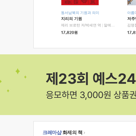
동서남북의 기원과 의미
아름
지리의 기원
저주
제리 브로턴 저/박세연 역
|
알에이치코리아(RHK)
김명
17,820
원
17,8
크레마샵
화제의 책