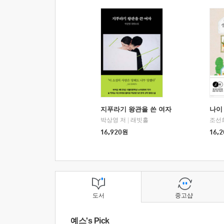
지푸라기 왕관을 쓴 여자
나이 
박상영 저
|
래빗홀
조선
16,920
원
16,2
도서
중고샵
예스's Pick