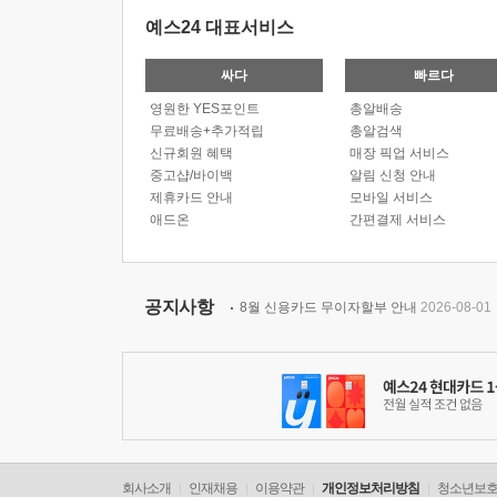
예스24 대표서비스
싸다
빠르다
영원한 YES포인트
총알배송
무료배송+추가적립
총알검색
신규회원 혜택
매장 픽업 서비스
중고샵/바이백
알림 신청 안내
제휴카드 안내
모바일 서비스
애드온
간편결제 서비스
공지사항
8월 신용카드 무이자할부 안내
2026-08-01
회사소개
인재채용
이용약관
개인정보처리방침
청소년보