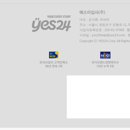
대표 : 김석환, 최세라
주소 : 서울시 영등포구 은행로 11,
사업자등록번호 : 229-81-37000 
이메일 : yes24help@yes24.c
Copyright ⓒ YES24 Corp. All Right