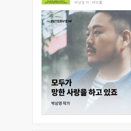
박상영 저
|
래빗홀