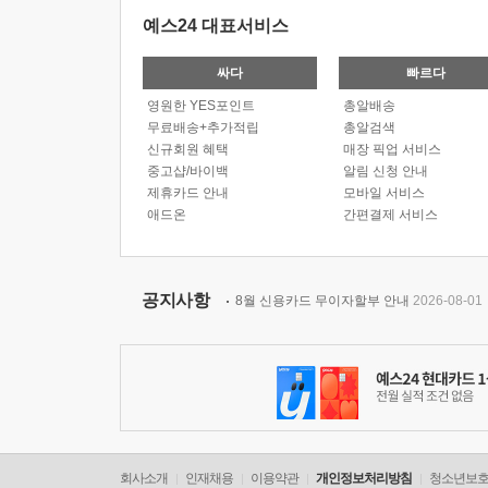
예스24 대표서비스
싸다
빠르다
영원한 YES포인트
총알배송
무료배송+추가적립
총알검색
신규회원 혜택
매장 픽업 서비스
중고샵/바이백
알림 신청 안내
제휴카드 안내
모바일 서비스
애드온
간편결제 서비스
공지사항
8월 신용카드 무이자할부 안내
2026-08-01
회사소개
인재채용
이용약관
개인정보처리방침
청소년보