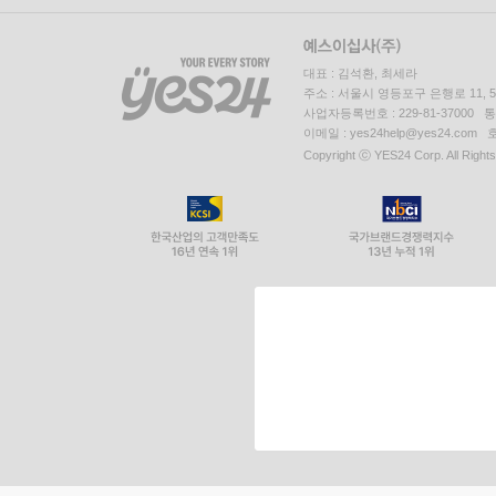
대표 : 김석환, 최세라
주소 : 서울시 영등포구 은행로 11,
사업자등록번호 : 229-81-37000 
이메일 : yes24help@yes24.c
Copyright ⓒ YES24 Corp. All Right