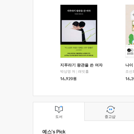
지푸라기 왕관을 쓴 여자
나이 
박상영 저
|
래빗홀
조선
16,920
원
16,2
도서
중고샵
예스's Pick