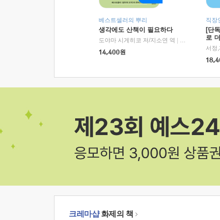
베스트셀러의 뿌리
직장
생각에도 산책이 필요하다
[단
로 
도야마 시게히코 저/지소연 역
|
알에이치코리아(
14,400
원
18,4
크레마샵
화제의 책