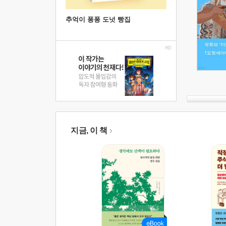
추억이 퐁퐁 도넛 빵집
지금, 이 책