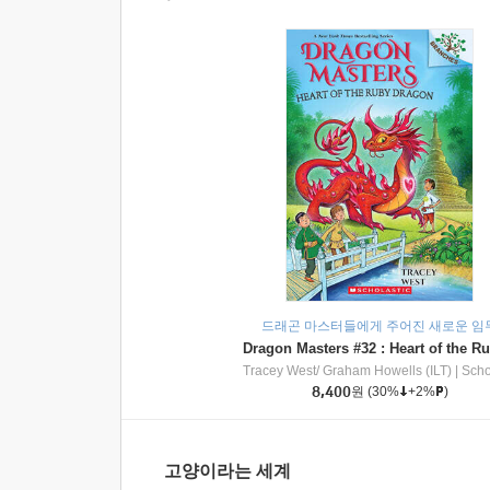
드래곤 마스터들에게 주어진 새로운 임
Tracey West/ Graham Howells (ILT)
|
Scholasti
8,400
원
(30%
+2%
)
고양이라는 세계