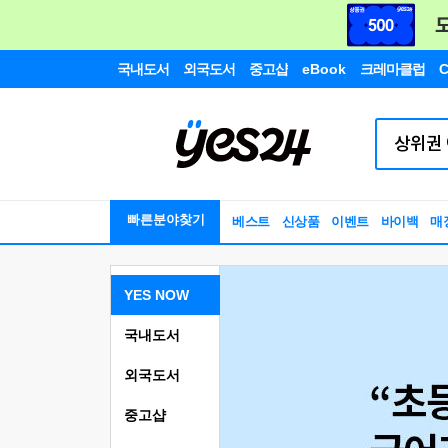
국내도서
외국도서
중고샵
eBook
크레마클럽
C
빠른분야찾기
베스트
신상품
이벤트
바이백
매
YES NOW
국내도서
외국도서
중고샵