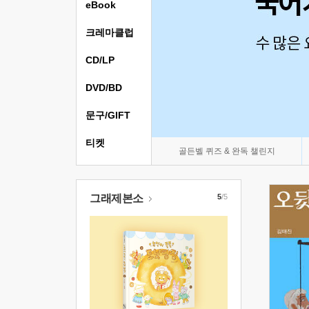
eBook
크레마클럽
CD/LP
DVD/BD
문구/GIFT
티켓
골든벨 퀴즈 & 완독 챌린지
그래제본소
5
/5