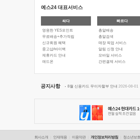
예스24 대표서비스
싸다
빠르다
영원한 YES포인트
총알배송
무료배송+추가적립
총알검색
신규회원 혜택
매장 픽업 서비스
중고샵/바이백
알림 신청 안내
제휴카드 안내
모바일 서비스
애드온
간편결제 서비스
공지사항
8월 신용카드 무이자할부 안내
2026-08-01
회사소개
인재채용
이용약관
개인정보처리방침
청소년보