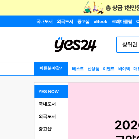
국내도서
외국도서
중고샵
eBook
크레마클럽
C
빠른분야찾기
베스트
신상품
이벤트
바이백
매
YES NOW
국내도서
외국도서
중고샵