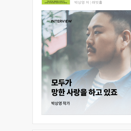
박상영 저
|
래빗홀