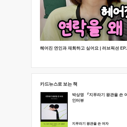
헤어진 연인과 재회하고 싶어요 | 러브픽션 EP.2
카드뉴스로 보는 책
박상영 『지푸라기 왕관을 쓴 
인터뷰
지푸라기 왕관을 쓴 여자