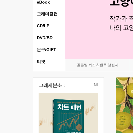
eBook
크레마클럽
CD/LP
DVD/BD
문구/GIFT
티켓
골든벨 퀴즈 & 완독 챌린지
그래제본소
4
/5