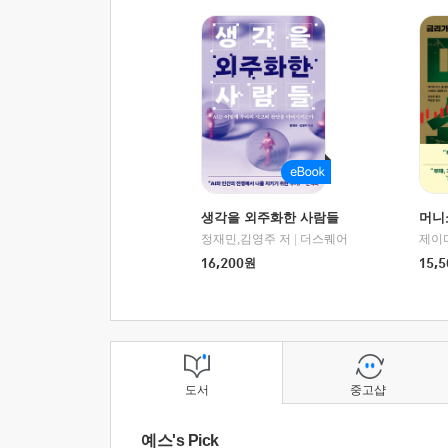
생각을 외주화한 사람들
머니
정재민,김영주 저
|
더스퀘어
16,200
원
15,5
도서
중고샵
예스's Pick