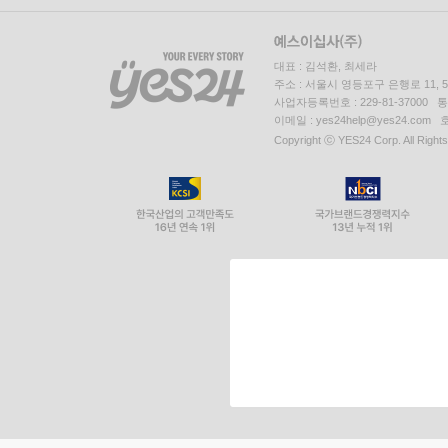
대표 : 김석환, 최세라
주소 : 서울시 영등포구 은행로 11,
사업자등록번호 : 229-81-37000 
이메일 : yes24help@yes24.c
Copyright ⓒ YES24 Corp. All Right