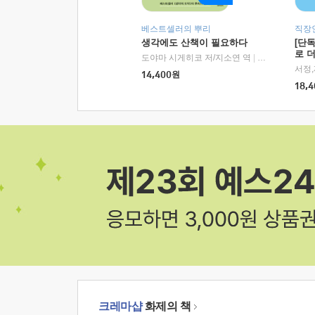
베스트셀러의 뿌리
직장
생각에도 산책이 필요하다
[단
로 
도야마 시게히코 저/지소연 역
|
알에이치코리아(
14,400
원
18,4
크레마샵
화제의 책