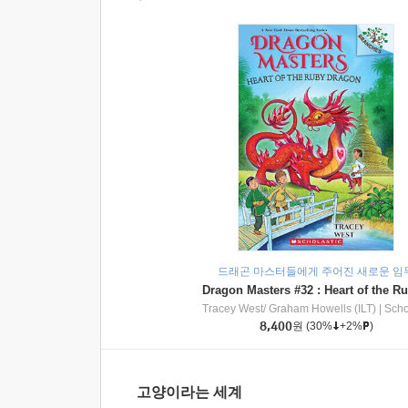
드래곤 마스터들에게 주어진 새로운 임
Tracey West/ Graham Howells (ILT)
|
Scholasti
8,400
원
(30%
+2%
)
고양이라는 세계