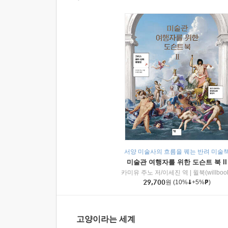
서양 미술사의 흐름을 꿰는 반려 미술
미술관 여행자를 위한 도슨트 북 II
카미유 주노 저/이세진 역
|
윌북(willboo
29,700
원
(10%
+5%
)
고양이라는 세계