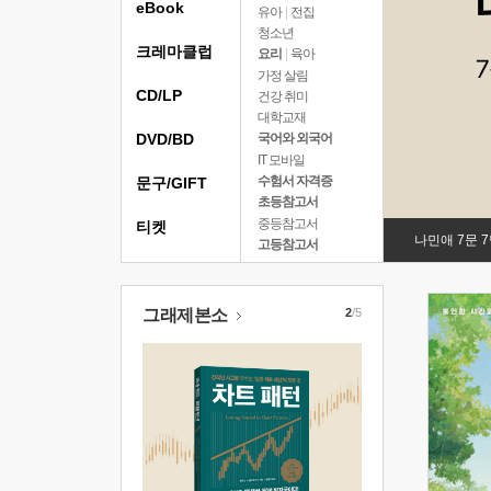
eBook
유아
|
전집
청소년
크레마클럽
요리
|
육아
가정 살림
CD/LP
건강 취미
대학교재
DVD/BD
국어와 외국어
IT 모바일
수험서 자격증
문구/GIFT
초등참고서
중등참고서
티켓
나민애 7문 
고등참고서
그래제본소
2
/5