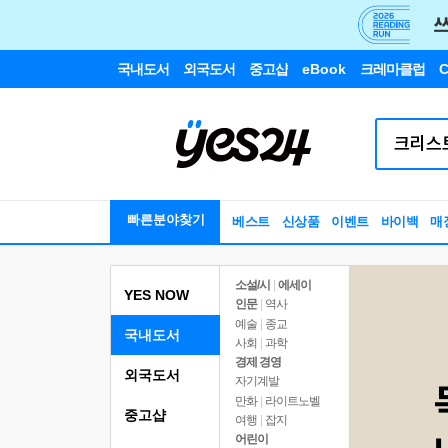
국내도서
외국도서
중고샵
eBook
크레마클럽
C
빠른분야찾기
베스트
신상품
이벤트
바이백
매
소설/시
|
에세이
YES NOW
인문
|
역사
예술
|
종교
국내도서
사회
|
과학
경제 경영
외국도서
자기계발
만화
|
라이트노벨
중고샵
여행
|
잡지
어린이