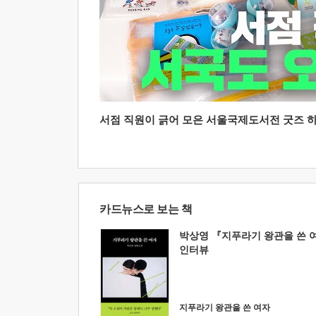
서점 직원이 긁어 모은 서울국제도서전 굿즈 하울
카드뉴스로 보는 책
박상영 『지푸라기 왕관을 쓴 
인터뷰
지푸라기 왕관을 쓴 여자