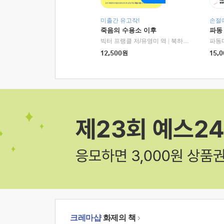
미출간 유고작!
손절
죽음의 수용소 이후
파동
빅터 프랭클 저/유영미 역
|
북하우스
파동
12,500
원
15,0
크레마샵
화제의 책