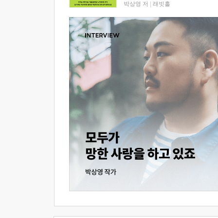
박상영 저
|
래빗홀