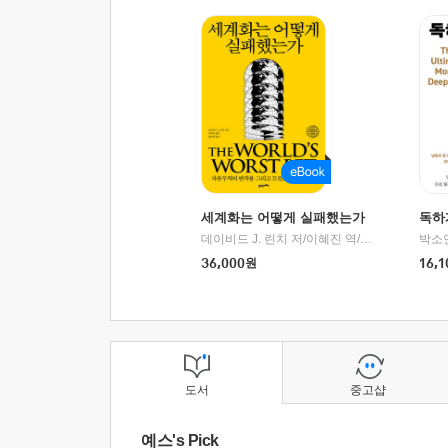
세계화는 어떻게 실패했는가
독하
데이비드 J. 린치 저/이혜진 역/최준영 감수
박소
|
2
36,000
원
16,1
도서
중고샵
예스's Pick