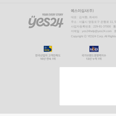
대표 : 김석환, 최세라
주소 : 서울시 영등포구 은행로 11,
사업자등록번호 : 229-81-37000 
이메일 : yes24help@yes24.c
Copyright ⓒ YES24 Corp. All Right