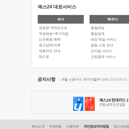
예스24 대표서비스
싸다
빠르다
영원한 YES포인트
총알배송
무료배송+추가적립
총알검색
신규회원 혜택
매장 픽업 서비스
중고샵/바이백
알림 신청 안내
제휴카드 안내
모바일 서비스
애드온
간편결제 서비스
공지사항
8월 신용카드 무이자할부 안내
2026-08-01
회사소개
인재채용
이용약관
개인정보처리방침
청소년보