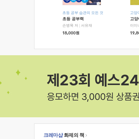
초등 공부 습관의 모든 것
고양
초등 공부력
고양
손병목 저
|
서유재
이미
18,000
원
19,8
크레마샵
화제의 책