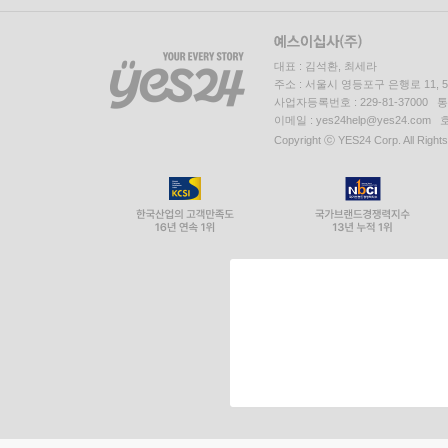
대표 : 김석환, 최세라
주소 : 서울시 영등포구 은행로 11,
사업자등록번호 : 229-81-37000 
이메일 : yes24help@yes24.c
Copyright ⓒ YES24 Corp. All Right