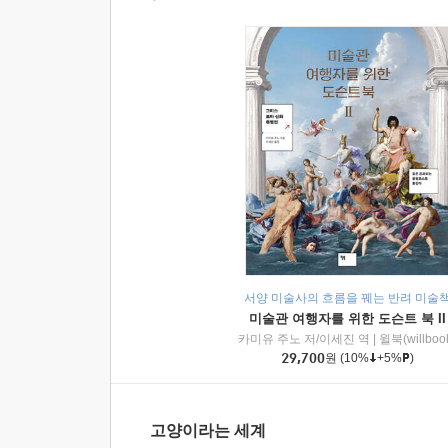
서양 미술사의 흐름을 꿰는 반려 미술
미술관 여행자를 위한 도슨트 북 II
카미유 주노 저/이세진 역
|
윌북(willboo
29,700
원
(10%
+5%
)
고양이라는 세계