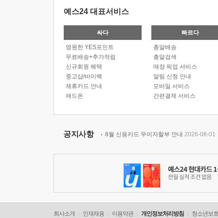
예스24 대표서비스
싸다
빠르다
영원한 YES포인트
총알배송
무료배송+추가적립
총알검색
신규회원 혜택
매장 픽업 서비스
중고샵/바이백
알림 신청 안내
제휴카드 안내
모바일 서비스
애드온
간편결제 서비스
공지사항
8월 신용카드 무이자할부 안내
2026-08-01
회사소개
인재채용
이용약관
개인정보처리방침
청소년보