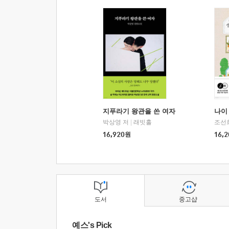
지푸라기 왕관을 쓴 여자
나이 
박상영 저
|
래빗홀
조선
16,920
원
16,2
도서
중고샵
예스's Pick