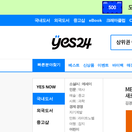
국내도서
외국도서
중고샵
eBook
크레마클럽
C
빠른분야찾기
베스트
신상품
이벤트
바이백
매
소설/시
|
에세이
YES NOW
인문
|
역사
예술
|
종교
국내도서
사회
|
과학
경제 경영
외국도서
자기계발
만화
|
라이트노벨
중고샵
여행
|
잡지
어린이