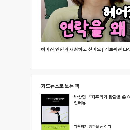
헤어진 연인과 재회하고 싶어요 | 러브픽션 EP.2
카드뉴스로 보는 책
박상영 『지푸라기 왕관을 쓴 
인터뷰
지푸라기 왕관을 쓴 여자