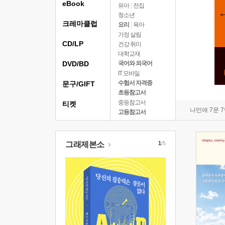
eBook
유아
|
전집
청소년
크레마클럽
요리
|
육아
가정 살림
CD/LP
건강 취미
대학교재
DVD/BD
국어와 외국어
IT 모바일
수험서 자격증
문구/GIFT
초등참고서
중등참고서
티켓
나민애 7문 
고등참고서
그래제본소
1
/5