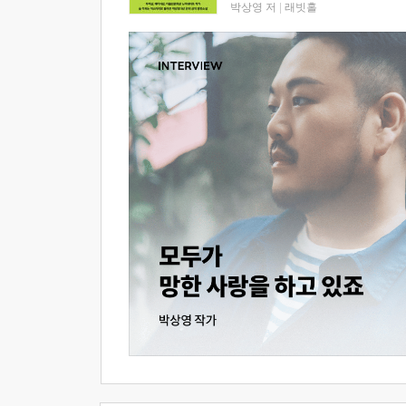
박상영 저
|
래빗홀