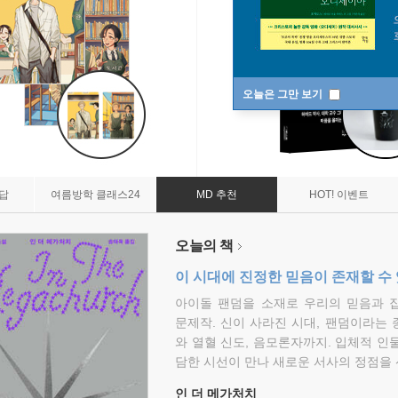
오늘은 그만 보기
7답
여름방학 클래스24
MD 추천
HOT! 이벤트
오늘의 책
이 시대에 진정한 믿음이 존재할 수
아이돌 팬덤을 소재로 우리의 믿음과 
문제작. 신이 사라진 시대, 팬덤이라는
와 열혈 신도, 음모론자까지. 입체적 인
담한 시선이 만나 새로운 서사의 정점을 
인 더 메가처치