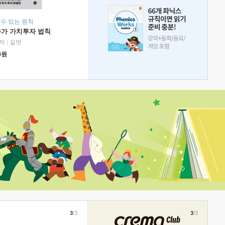
 수 있는 원칙
주가 가치투자 법칙
저
|
길벗
0
원
3
/3
3
/3