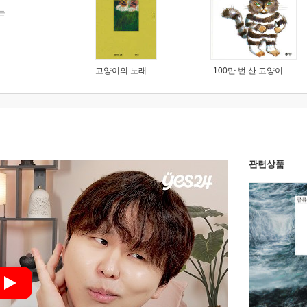
는
고양이의 노래
100만 번 산 고양이
관련상품