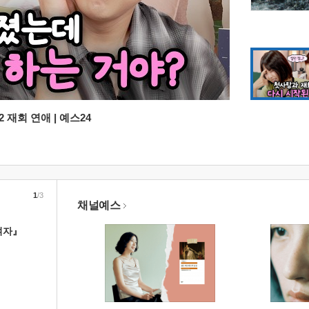
 재회 연애 | 예스24
1
/3
채널예스
여자』