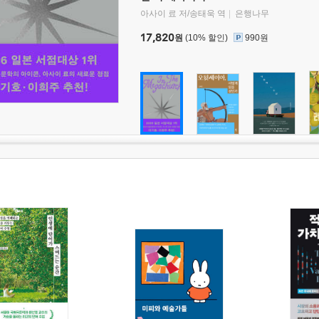
아사이 료 저/송태욱 역
은행나무
17,820
원
(10% 할인)
990원