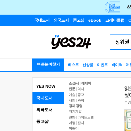
국내도서
외국도서
중고샵
eBook
크레마클럽
C
빠른분야찾기
베스트
신상품
이벤트
바이백
매
소설/시
|
에세이
YES NOW
인문
|
역사
예술
|
종교
국내도서
사회
|
과학
경제 경영
외국도서
자기계발
만화
|
라이트노벨
중고샵
여행
|
잡지
어린이