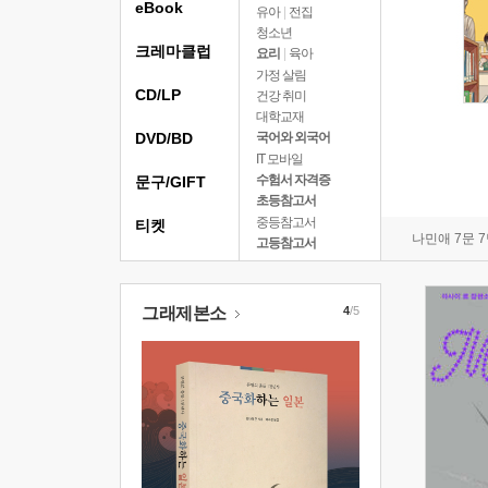
eBook
유아
|
전집
청소년
크레마클럽
요리
|
육아
가정 살림
CD/LP
건강 취미
대학교재
DVD/BD
국어와 외국어
IT 모바일
수험서 자격증
문구/GIFT
초등참고서
중등참고서
티켓
나민애 7문 
고등참고서
그래제본소
4
/5