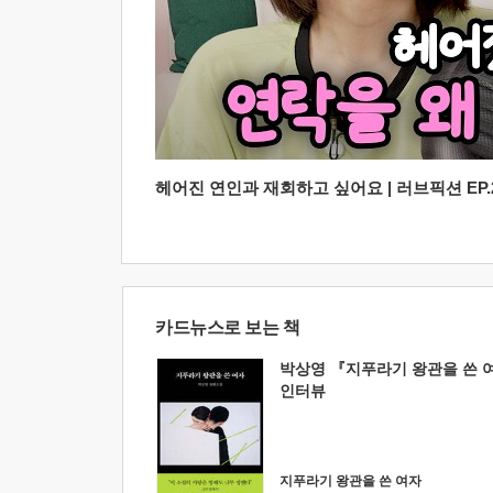
헤어진 연인과 재회하고 싶어요 | 러브픽션 EP.2
카드뉴스로 보는 책
박상영 『지푸라기 왕관을 쓴 
인터뷰
지푸라기 왕관을 쓴 여자