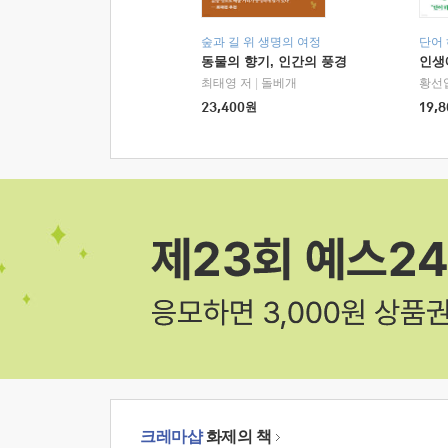
숲과 길 위 생명의 여정
단어
동물의 향기, 인간의 풍경
인생
최태영 저
|
돌베개
황선
23,400
원
19,8
크레마샵
화제의 책