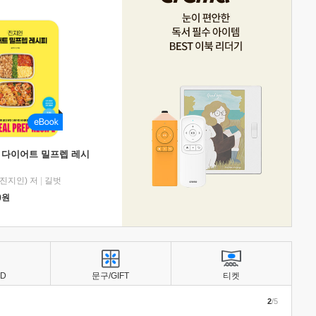
 다이어트 밀프렙 레시
진지인) 저
|
길벗
0
원
BD
문구/GIFT
티켓
2
/5