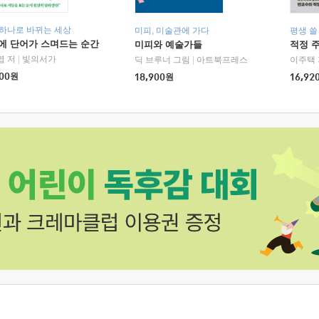
 하나로 바뀌는 세상
미피, 미술관에 가다
평생 쓸
에 단어가 스며드는 순간
미피와 예술가들
적정 
엽 저
|
빛의서가
딕 브루너 그림
|
아트북프레스
이주택 
00
원
18,900
원
16,92