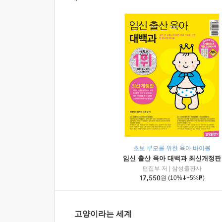
초보 부모를 위한 육아 바이블
임신 출산 육아 대백과 최신개정판
편집부 저
|
삼성출판사
17,550
원
(10%
+5%
)
고양이라는 세계