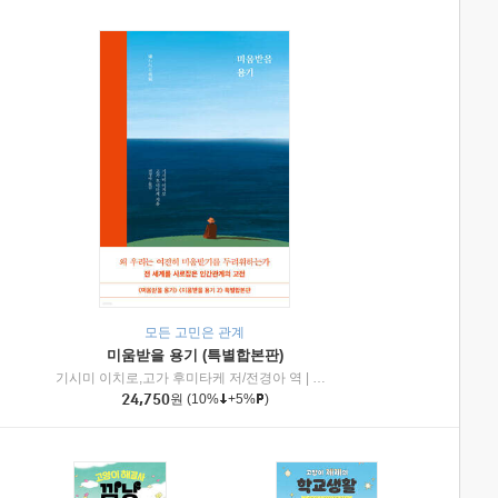
모든 고민은 관계
미움받을 용기 (특별합본판)
기시미 이치로,고가 후미타케 저/전경아 역
|
제이브리즈북스
|
인플루엔셜
24,750
원
(10%
+5%
)