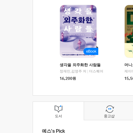
생각을 외주화한 사람들
머니
정재민,김영주 저
|
더스퀘어
16,200
원
15,5
도서
중고샵
예스's Pick