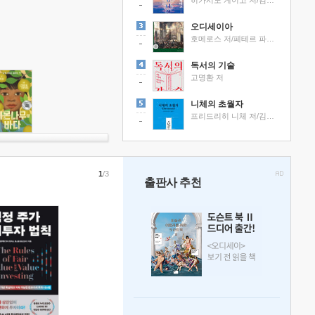
히가시노 게이고 저/김선영 역
오디세이아
호메로스 저/페테르 파울 루벤스 그림/박문재 역
독서의 기술
고명환 저
니체의 초월자
프리드리히 니체 저/김철 편역
1
/3
출판사 추천