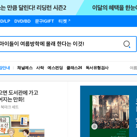
D/LP
DVD/BD
문구
/GIFT
티켓
독서유형검사
장안내
채널예스
사락
예스펀딩
클래스24
여
RBTI Lab
독서유형검사