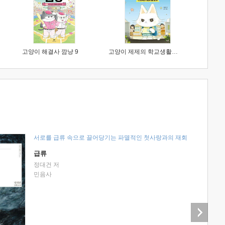
고양이 해결사 깜냥 9
고양이 제제의 학교생활 1 : 초등학생이 이렇게 힘들 줄이야
서로를 급류 속으로 끌어당기는 파멸적인 첫사랑과의 재회
급류
정대건 저
민음사