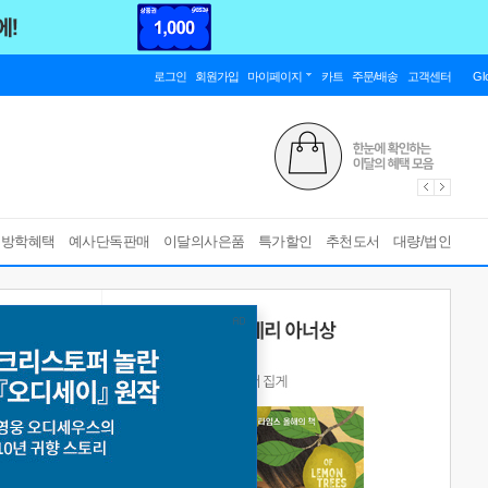
로그인
회원가입
마이페이지
카트
주문/배송
고객센터
Gl
름방학혜택
예사단독판매
이달의사은품
특가할인
추천도서
대량/법인