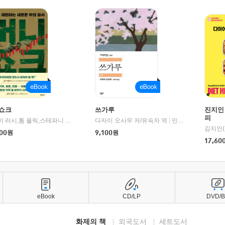
쇼크
쓰가루
진지인
피
제이미 러시,톰 올릭,스테파니 플랜더스 편저/임경은 역/박정호 감수
다자이 오사무 저/유숙자 역
|
교보문고
|
민음사
김지인(
00
원
9,100
원
17,60
eBook
CD/LP
DVD/
화제의 책
외국도서
세트도서