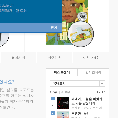
닫기
화제의 책
이주의 책
이책 어때?
베스트셀러
인기검색어
 있나요?
국내도서
집단 심리를 파고드는
1~5위
|
6~10위
 종교를 만드는 설계자
세네카, 오늘을 빼앗기
물들과 작가 특유의 대
고 있는 당신에게
선보인다.
루키우스 안나이우스 세네카 저/하와이 대저택 편역
투명한 나선