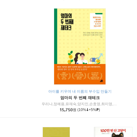
아이를 키우며 내 이름의 부수입 만들기
엄마의 두 번째 재테크
우리나,정예용,유재숙,양지인,손효영,최미영,조민주,이진현,차미숙,서미숙 저
15,750
원
(10%
+5%
)