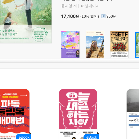
윤지영 저
터닝페이지
17,100
원
(10% 할인)
950원