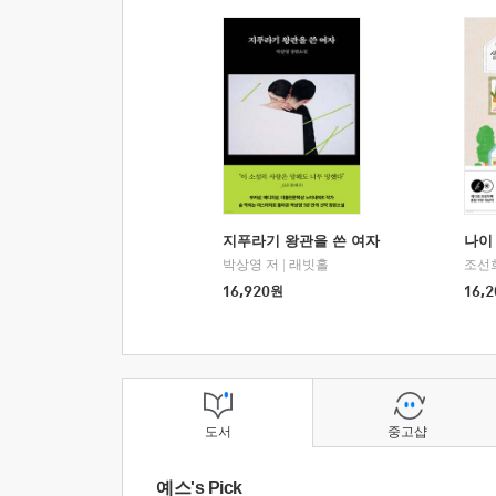
지푸라기 왕관을 쓴 여자
나이 
박상영 저
|
래빗홀
조선
16,920
원
16,2
도서
중고샵
예스's Pick