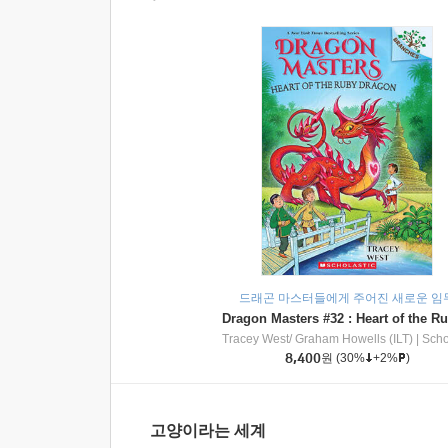
드래곤 마스터들에게 주어진 새로운 임
Tracey West/ Graham Howells (ILT)
|
Scholasti
8,400
원
(30%
+2%
)
고양이라는 세계