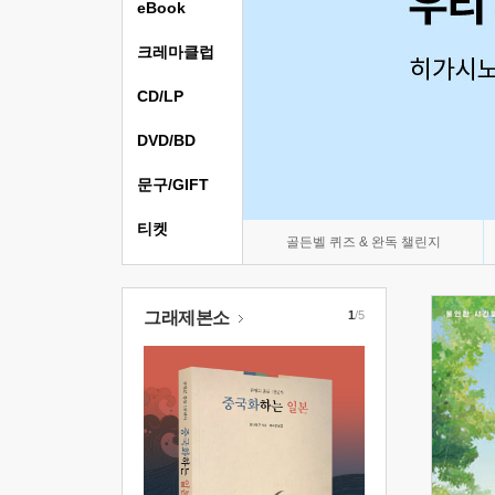
eBook
크레마클럽
CD/LP
DVD/BD
문구/GIFT
티켓
골든벨 퀴즈 & 완독 챌린지
그래제본소
1
/5