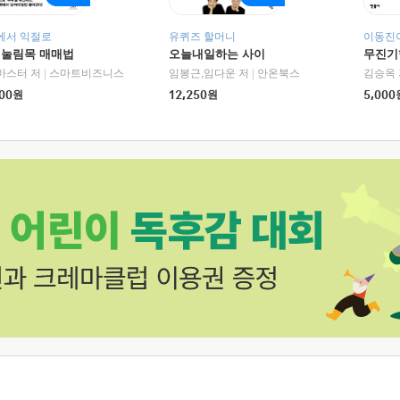
에서 익절로
유퀴즈 할머니
이동진이
 눌림목 매매법
오늘내일하는 사이
무진기행
RHK)
마스터 저
|
스마트비즈니스
임봉근,임다운 저
|
안온북스
김승옥 
00
원
12,250
원
5,000