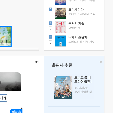
히가시노 게이고 저/김선영 역
오디세이아
호메로스 저/페테르 파울 루벤스 그림/박문재 역
독서의 기술
고명환 저
니체의 초월자
프리드리히 니체 저/김철 편역
3
/3
출판사 추천