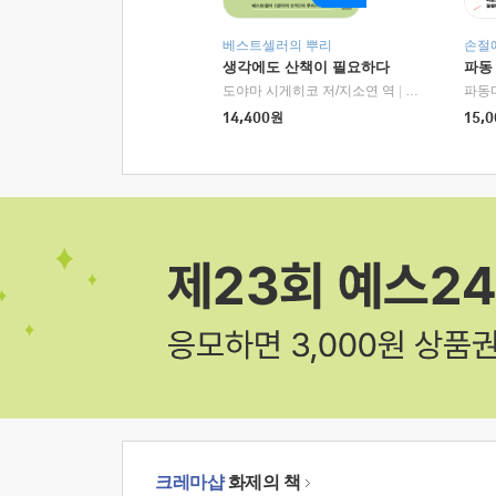
베스트셀러의 뿌리
손절
생각에도 산책이 필요하다
파동
도야마 시게히코 저/지소연 역
|
알에이치코리아(
파동
14,400
원
15,0
크레마샵
화제의 책