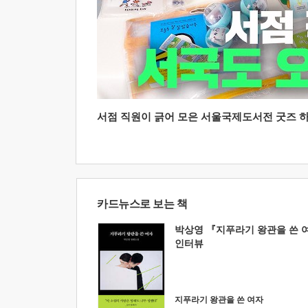
서점 직원이 긁어 모은 서울국제도서전 굿즈 하울
카드뉴스로 보는 책
박상영 『지푸라기 왕관을 쓴 
인터뷰
지푸라기 왕관을 쓴 여자