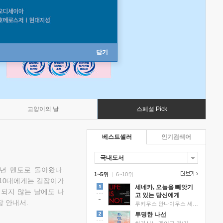
닫기
고양이의 날
스페셜 Pick
베스트셀러
인기검색어
국내도서
소년 멘토로 돌아왔다.
1~5위
|
6~10위
 10대에게는 길잡이가
세네카, 오늘을 빼앗기
 되지 않는 날에도 나
고 있는 당신에게
 안내서.
루키우스 안나이우스 세네카 저/하와이 대저택 편역
투명한 나선