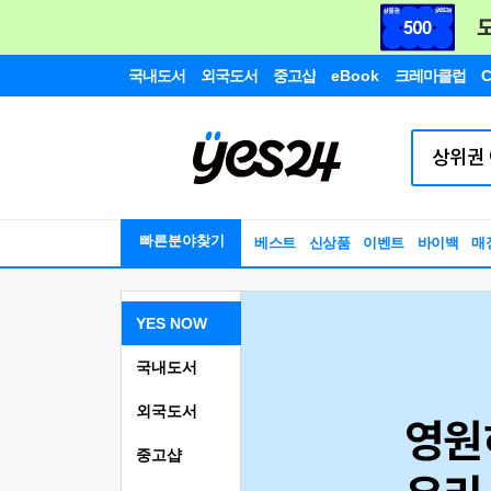
국내도서
외국도서
중고샵
eBook
크레마클럽
C
빠른분야찾기
베스트
신상품
이벤트
바이백
매
YES NOW
국내도서
외국도서
중고샵