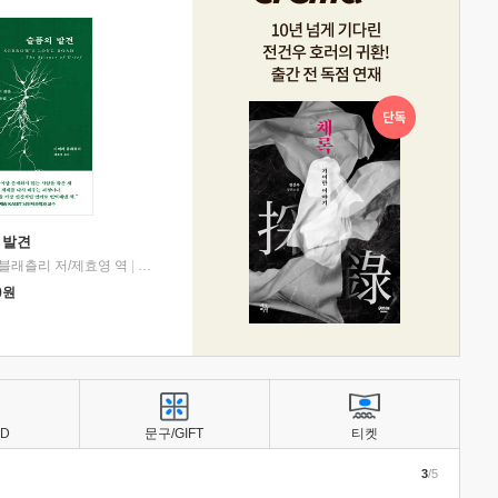
 발견
블래츨리 저/제효영 역
|
디플롯
0
원
BD
문구/GIFT
티켓
3
/5