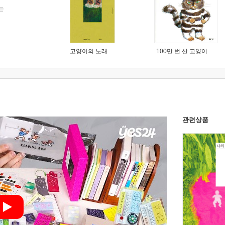
는
고양이의 노래
100만 번 산 고양이
관련상품