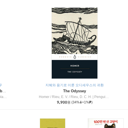
무
지혜와 용기로 이룬 오디세우스의 귀환
Dragon Masters #32 : Heart of the Ruby Dragon (A Branches Book)
The Odyssey
c Inc
Homer / Rieu, E. V. / Rieu, D. C. H.
|
Penguin Group
9,900
원
(34%
+1%
)