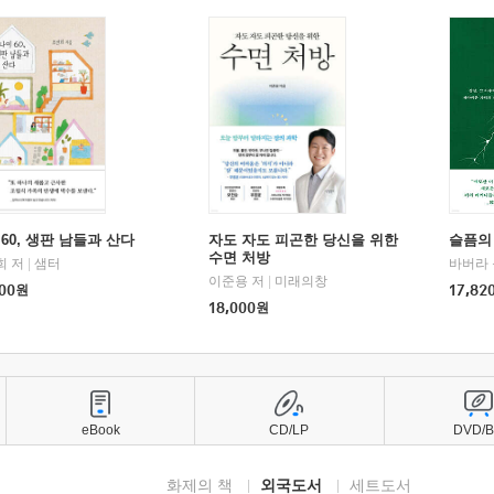
60, 생판 남들과 산다
자도 자도 피곤한 당신을 위한
슬픔의
수면 처방
희 저
|
샘터
바버라 
이준용 저
|
미래의창
00
원
17,82
18,000
원
eBook
CD/LP
DVD/
화제의 책
외국도서
세트도서