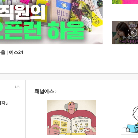
 | 예스24
1
/3
채널예스
여자』