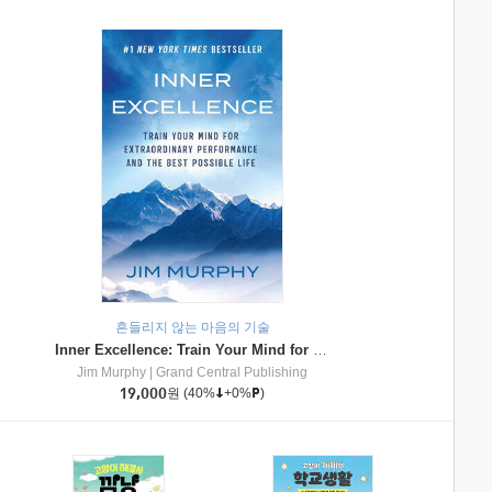
흔들리지 않는 마음의 기술
Inner Excellence: Train Your Mind for Extraordinary Performance and the Best Possible Life
Jim Murphy
|
Grand Central Publishing
19,000
원
(40%
+0%
)