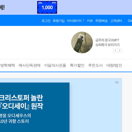
로그인
회원가입
마이페이지
카트
주문/배송
고객센터
Gl
름방학혜택
예사단독판매
이달의사은품
특가할인
추천도서
대량/법인