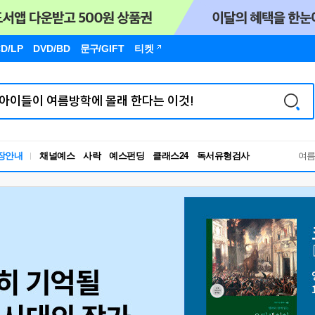
D/LP
DVD/BD
문구
/GIFT
티켓
독서유형검사
장안내
채널예스
사락
예스펀딩
클래스24
여
RBTI Lab
독서유형검사