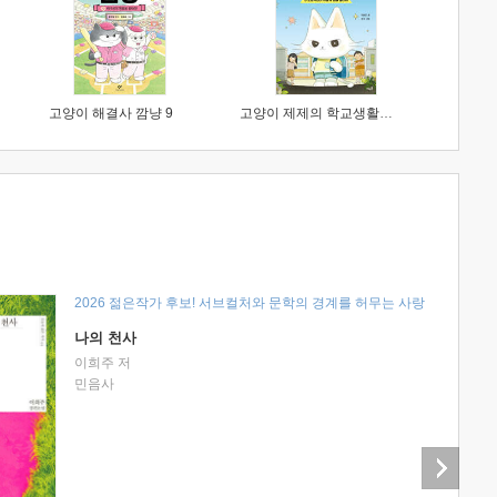
고양이 해결사 깜냥 9
고양이 제제의 학교생활 1 : 초등학생이 이렇게 힘들 줄이야
2026 젊은작가 후보! 서브컬처와 문학의 경계를 허무는 사랑
나의 천사
이희주 저
민음사