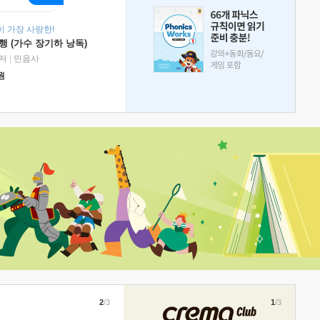
 가장 사랑한!
 (가수 장기하 낭독)
저
|
민음사
원
2
/3
1
/3