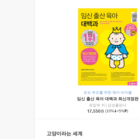
초보 부모를 위한 육아 바이블
임신 출산 육아 대백과 최신개정판
편집부 저
|
삼성출판사
17,550
원
(10%
+5%
)
고양이라는 세계