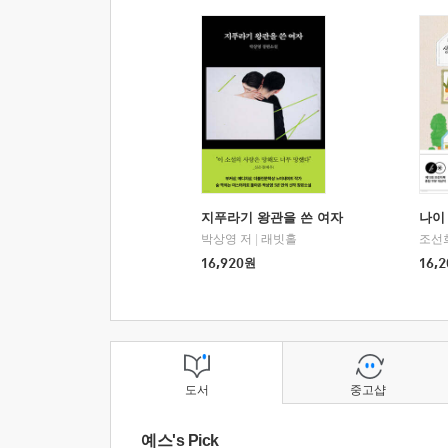
지푸라기 왕관을 쓴 여자
나이 
박상영 저
|
래빗홀
조선
16,920
원
16,2
도서
중고샵
예스's Pick