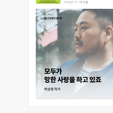
박상영 저
|
래빗홀