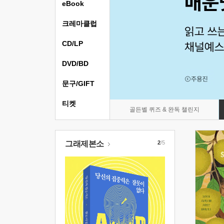
eBook
크레마클럽
CD/LP
DVD/BD
문구/GIFT
티켓
골든벨 퀴즈 & 완독 챌린지
그래제본소
2
/5