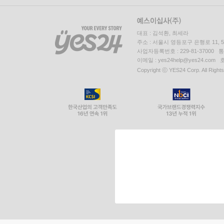
대표 : 김석환, 최세라
주소 : 서울시 영등포구 은행로 11,
사업자등록번호 : 229-81-37000 
이메일 : yes24help@yes24.c
Copyright ⓒ YES24 Corp. All Right