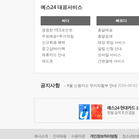
예스24 대표서비스
싸다
빠르다
영원한 YES포인트
총알배송
무료배송+추가적립
총알검색
신규회원 혜택
매장 픽업 서비스
중고샵/바이백
알림 신청 안내
제휴카드 안내
모바일 서비스
애드온
간편결제 서비스
공지사항
8월 신용카드 무이자할부 안내
2026-08-01
회사소개
인재채용
이용약관
개인정보처리방침
청소년보