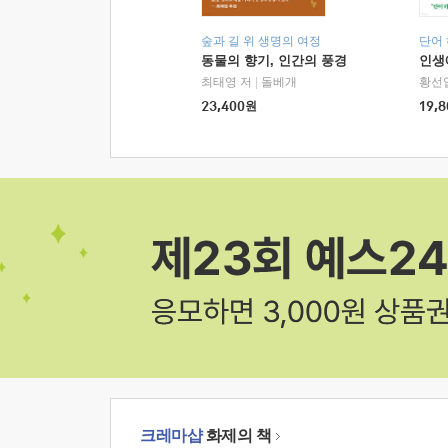
숲과 길 위 생명의 여정
단어
동물의 향기, 인간의 풍경
인생
최태영 저
|
돌베개
황선
23,400
원
19,8
크레마샵
화제의 책