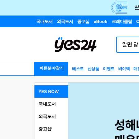
국내도서
외국도서
중고샵
eBook
크레마클럽
C
빠른분야찾기
베스트
신상품
이벤트
바이백
매
YES NOW
국내도서
외국도서
중고샵