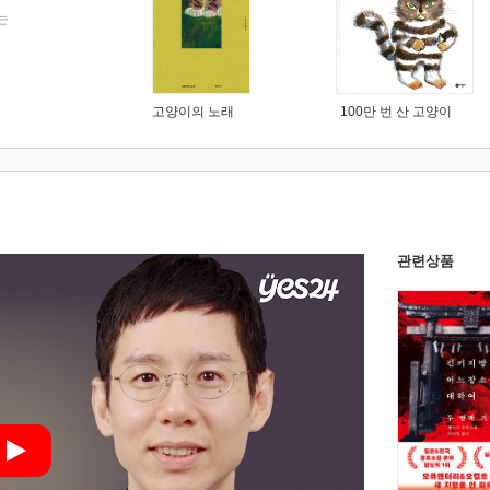
는
고양이의 노래
100만 번 산 고양이
관련상품