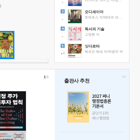
히가시노 게이고 저/김선영 역
래
오디세이아
호메로스 저/페테르 파울 루벤스 그림/박문재 역
독서의 기술
고명환 저
싯다르타
헤르만 헤세 저/박병덕 역
1
1
/3
출판사 추천