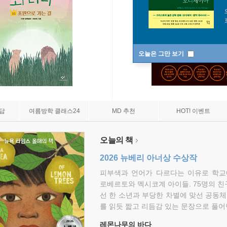
오늘은 그만 보기
7답
여름방학 클래스24
MD 추천
HOT! 이벤트
오늘의 책
2026 뉴베리 아너상 수상작
피부색과 언어가 다르다는 이유로 학교
로베르토와 멕시코계 아이들. 75명의 
선 한 소년과 부당한 차별에 맞선 공동체
를 읽듯 짧고 리듬감 있는 문장으로 풀어
레몬나무의 바다