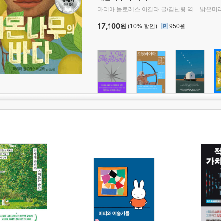
마리아 돌로레스 아길라 글/김난령 역
밝은미
17,100
원
(10% 할인)
950원