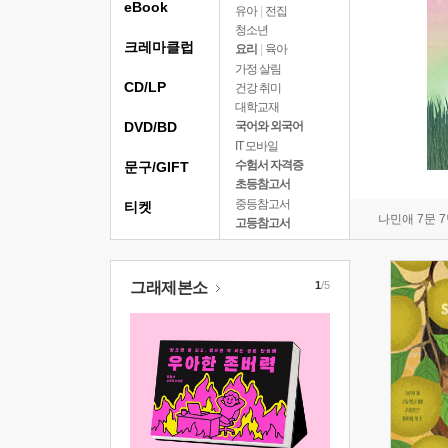
eBook
유아
|
전집
청소년
크레마클럽
요리
|
육아
가정 살림
CD/LP
건강 취미
대학교재
DVD/BD
국어와 외국어
IT 모바일
수험서 자격증
문구/GIFT
초등참고서
중등참고서
티켓
나민애 7문 
고등참고서
그래제본소
1
/5