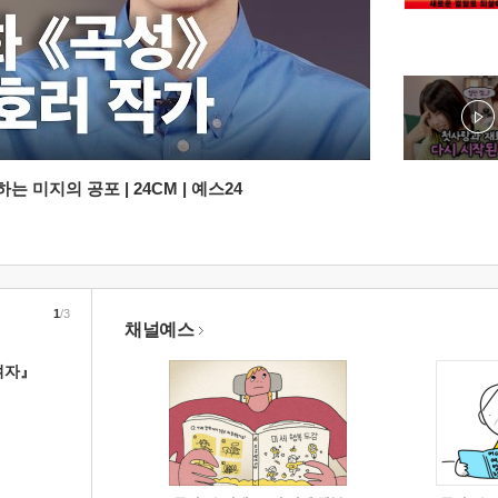
 미지의 공포 | 24CM | 예스24
1
/3
채널예스
여자』