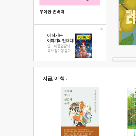
우아한 존버력
지금, 이 책