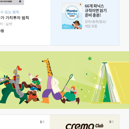
 수 있는 원칙
주가 가치투자 법칙
저
|
길벗
0
원
1
/3
3
/3