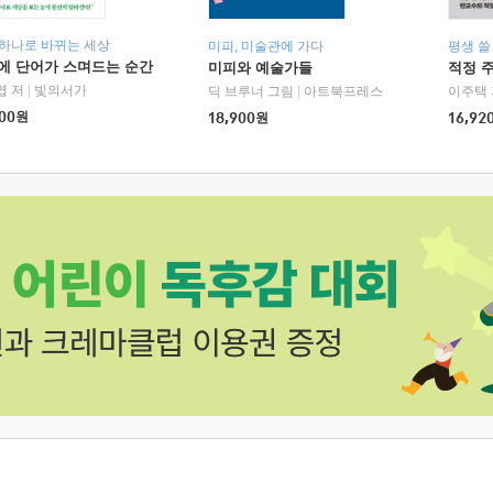
 하나로 바뀌는 세상
미피, 미술관에 가다
평생 쓸
에 단어가 스며드는 순간
미피와 예술가들
적정 
엽 저
|
빛의서가
딕 브루너 그림
|
아트북프레스
이주택 
00
원
18,900
원
16,92