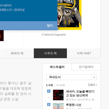
닫기
화제의 책
이주의 책
이책 어때?
베스트셀러
인기검색어
국내도서
에서 쫓겨난 열두 살
1~5위
|
6~10위
친구들을 대표해 법정에
세네카, 오늘을 빼앗기
의 실화를 한 편의 시
고 있는 당신에게
낸 운문 소설.
루키우스 안나이우스 세네카 저/하와이 대저택 편역
투명한 나선