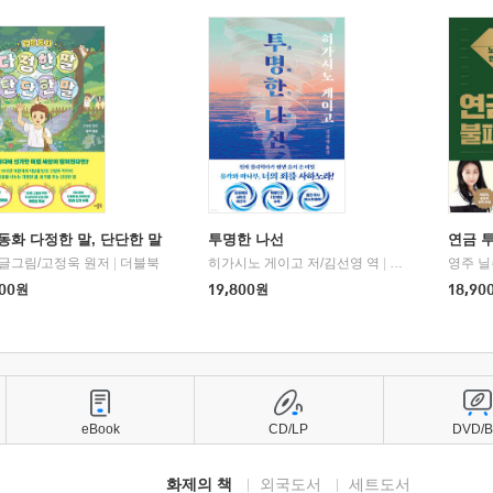
동화 다정한 말, 단단한 말
투명한 나선
연금 
 글그림/고정욱 원저
|
더블북
히가시노 게이고 저/김선영 역
|
북다
영주 닐
00
원
19,800
원
18,90
eBook
CD/LP
DVD/
화제의 책
외국도서
세트도서