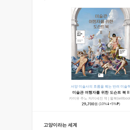
서양 미술사의 흐름을 꿰는 반려 미술
미술관 여행자를 위한 도슨트 북 II
카미유 주노 저/이세진 역
|
윌북(willboo
29,700
원
(10%
+5%
)
고양이라는 세계