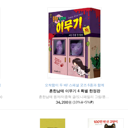
책
오싹함이 두 배! 스페셜 굿즈 6종과 함께
흔한남매 이무기 4 특별 한정판
k)
흔한남매 원저/이종혁 글/도니패밀리 그림/흔한컴퍼니 감수
34,200
원
(10%
+5%
)