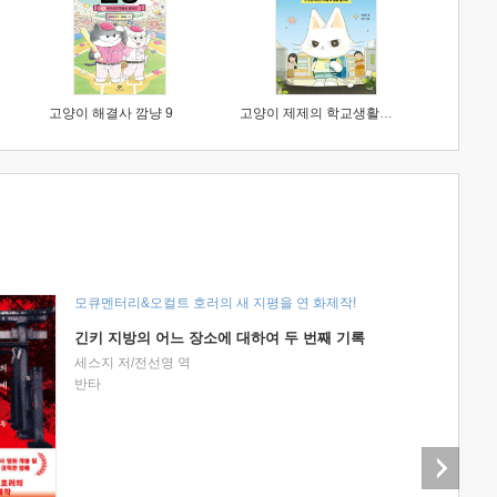
고양이 해결사 깜냥 9
고양이 제제의 학교생활 1 : 초등학생이 이렇게 힘들 줄이야
모큐멘터리&오컬트 호러의 새 지평을 연 화제작!
긴키 지방의 어느 장소에 대하여 두 번째 기록
세스지 저/전선영 역
반타