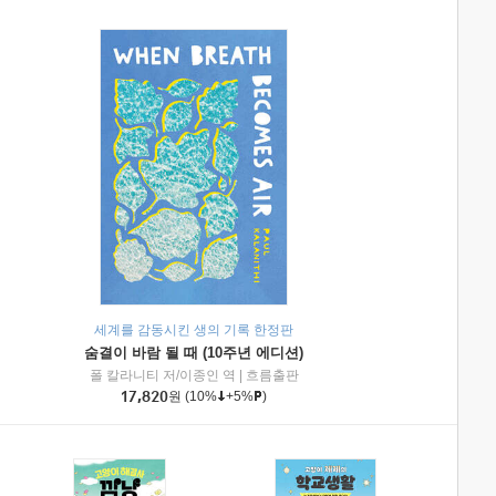
세계를 감동시킨 생의 기록 한정판
숨결이 바람 될 때 (10주년 에디션)
|
미래엔아이세움
폴 칼라니티 저/이종인 역
|
흐름출판
17,820
원
(10%
+5%
)