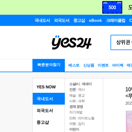
국내도서
외국도서
중고샵
eBook
크레마클럽
C
빠른분야찾기
베스트
신상품
이벤트
바이백
매
소설/시
|
에세이
YES NOW
인문
|
역사
예술
|
종교
국내도서
사회
|
과학
경제 경영
외국도서
자기계발
만화
|
라이트노벨
중고샵
여행
|
잡지
어린이