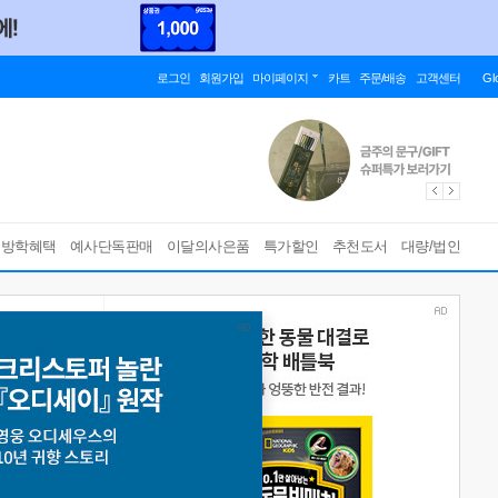
로그인
회원가입
마이페이지
카트
주문/배송
고객센터
Gl
름방학혜택
예사단독판매
이달의사은품
특가할인
추천도서
대량/법인