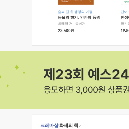
숲과 길 위 생명의 여정
단어
동물의 향기, 인간의 풍경
인생
최태영 저
|
돌베개
황선
23,400
원
19,8
크레마샵
화제의 책