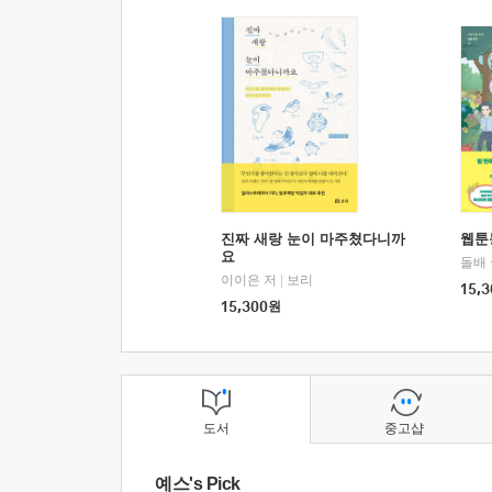
진짜 새랑 눈이 마주쳤다니까
웹툰
요
돌배
이이은 저
|
보리
15,3
15,300
원
도서
중고샵
예스's Pick