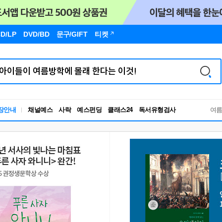
D/LP
DVD/BD
문구
/GIFT
티켓
독서유형검사
장안내
채널예스
사락
예스펀딩
클래스24
RBTI Lab
여
독서유형검사