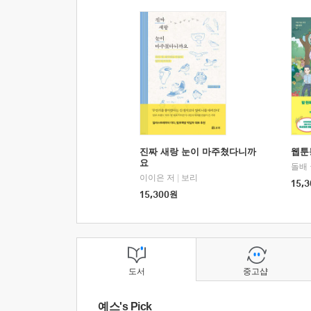
진짜 새랑 눈이 마주쳤다니까
웹툰
요
돌배
이이은 저
|
보리
15,3
15,300
원
도서
중고샵
예스's Pick