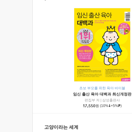
초보 부모를 위한 육아 바이블
임신 출산 육아 대백과 최신개정판
편집부 저
|
삼성출판사
17,550
원
(10%
+5%
)
고양이라는 세계