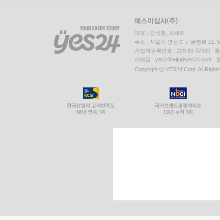
대표 : 김석환, 최세라
주소 : 서울시 영등포구 은행로 11,
사업자등록번호 : 229-81-37000 
이메일 : yes24help@yes24.c
Copyright ⓒ YES24 Corp. All Right