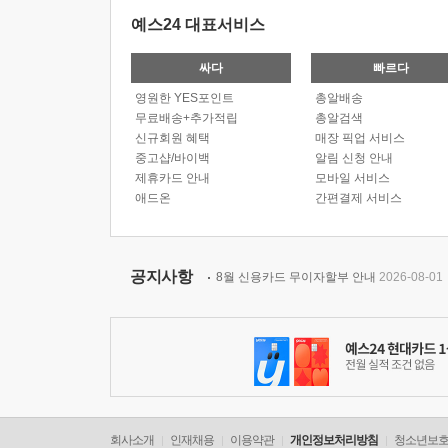
예스24 대표서비스
싸다
빠르다
영원한 YES포인트
총알배송
무료배송+추가적립
총알검색
신규회원 혜택
매장 픽업 서비스
중고샵/바이백
알림 신청 안내
제휴카드 안내
모바일 서비스
애드온
간편결제 서비스
공지사항
8월 신용카드 무이자할부 안내
2026-08-01
회사소개
인재채용
이용약관
개인정보처리방침
청소년보