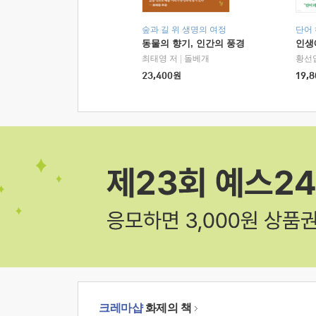
숲과 길 위 생명의 여정
단어
동물의 향기, 인간의 풍경
인생
최태영 저
|
돌베개
황선
23,400
원
19,8
크레마샵
화제의 책