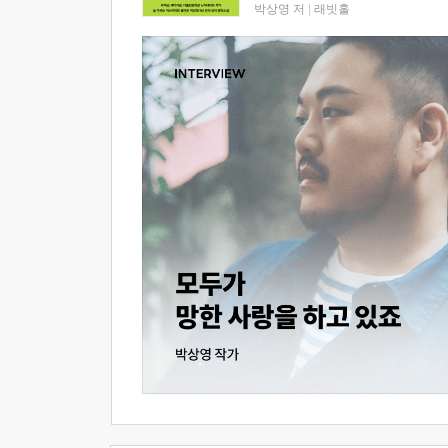
박상영 저
|
래빗홀