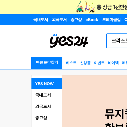
국내도서
외국도서
중고샵
eBook
크레마클럽
C
빠른분야찾기
베스트
신상품
이벤트
바이백
매
YES NOW
국내도서
외국도서
중고샵