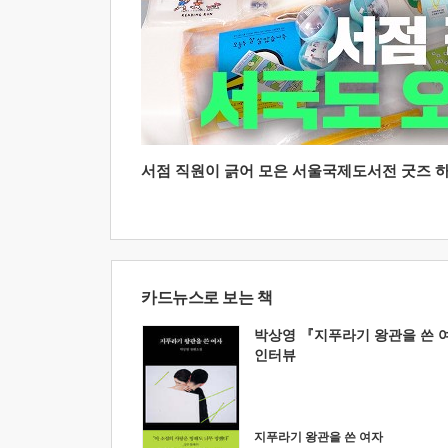
서점 직원이 긁어 모은 서울국제도서전 굿즈 하울
카드뉴스로 보는 책
박상영 『지푸라기 왕관을 쓴 
인터뷰
지푸라기 왕관을 쓴 여자