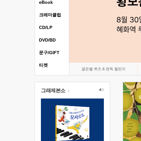
eBook
크레마클럽
CD/LP
DVD/BD
문구/GIFT
티켓
골든벨 퀴즈 & 완독 챌린지
그래제본소
4
/5