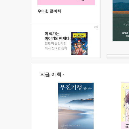
우아한 존버력
지금, 이 책