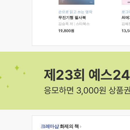
손으로 읽고 쓰는 명작
로그
무진기행 필사북
AI
김승옥 저
|
스타북스
김혜
19,800
원
13,5
크레마샵
화제의 책