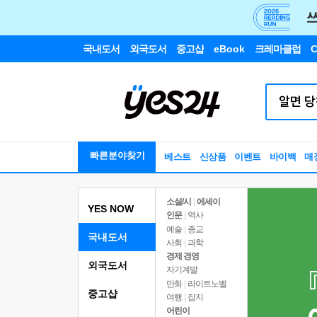
국내도서
외국도서
중고샵
eBook
크레마클럽
C
빠른분야찾기
베스트
신상품
이벤트
바이백
매
소설/시
|
에세이
YES NOW
인문
|
역사
예술
|
종교
국내도서
사회
|
과학
경제 경영
외국도서
자기계발
만화
|
라이트노벨
중고샵
여행
|
잡지
어린이