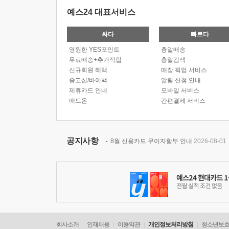
예스24 대표서비스
싸다
빠르다
영원한 YES포인트
총알배송
무료배송+추가적립
총알검색
신규회원 혜택
매장 픽업 서비스
중고샵/바이백
알림 신청 안내
제휴카드 안내
모바일 서비스
애드온
간편결제 서비스
공지사항
8월 신용카드 무이자할부 안내
2026-08-01
회사소개
인재채용
이용약관
개인정보처리방침
청소년보