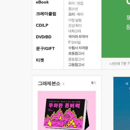
eBook
유아
|
전집
청소년
크레마클럽
요리
|
육아
가정 살림
CD/LP
건강 취미
대학교재
DVD/BD
국어와 외국어
IT 모바일
수험서 자격증
문구/GIFT
초등참고서
중등참고서
티켓
나민애 7문 
고등참고서
그래제본소
5
/5