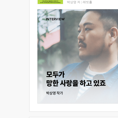
박상영 저
|
래빗홀