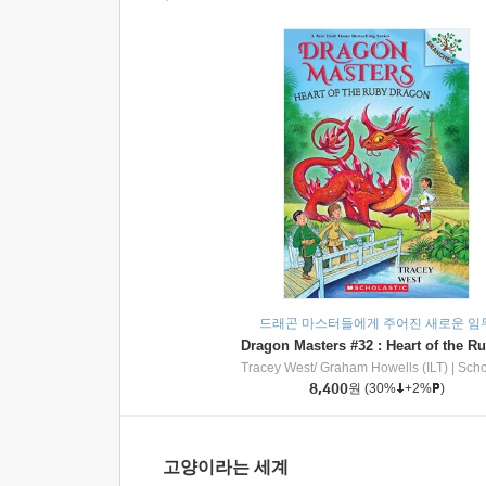
드래곤 마스터들에게 주어진 새로운 임
Tracey West/ Graham Howells (ILT)
|
Scholasti
8,400
원
(30%
+2%
)
고양이라는 세계