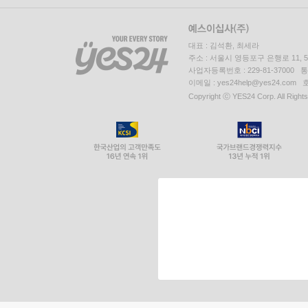
대표 : 김석환, 최세라
주소 : 서울시 영등포구 은행로 11,
사업자등록번호 : 229-81-37000 
이메일 : yes24help@yes24.c
Copyright ⓒ YES24 Corp. All Right