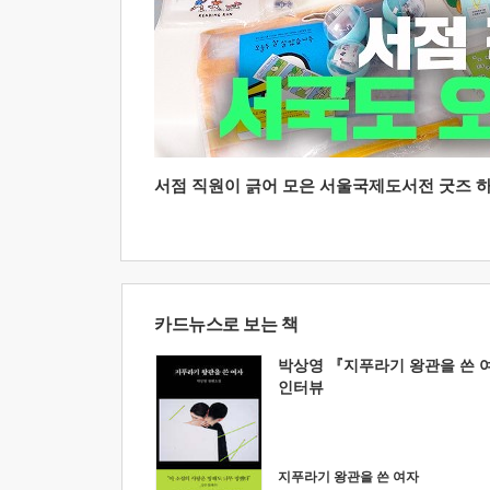
서점 직원이 긁어 모은 서울국제도서전 굿즈 하울
카드뉴스로 보는 책
박상영 『지푸라기 왕관을 쓴 
인터뷰
지푸라기 왕관을 쓴 여자