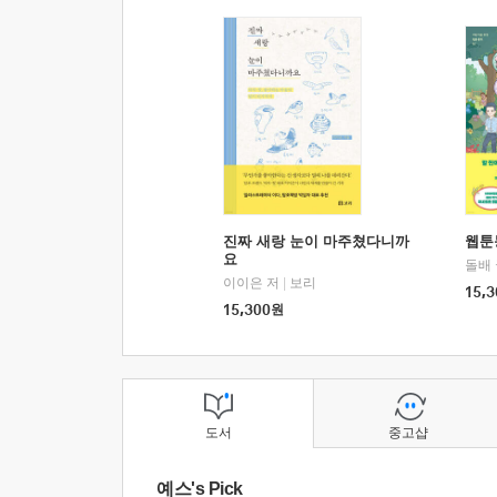
진짜 새랑 눈이 마주쳤다니까
웹툰
요
돌배
이이은 저
|
보리
15,3
15,300
원
도서
중고샵
예스's Pick