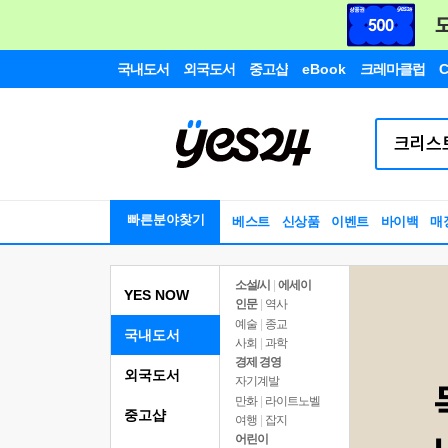
국내도서
외국도서
중고샵
eBook
크레마클럽
C
빠른분야찾기
베스트
신상품
이벤트
바이백
매
소설/시
|
에세이
YES NOW
인문
|
역사
예술
|
종교
국내도서
사회
|
과학
경제 경영
외국도서
자기계발
만화
|
라이트노벨
중고샵
여행
|
잡지
어린이