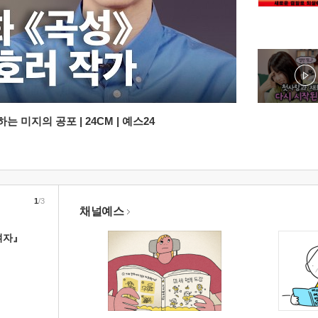
 미지의 공포 | 24CM | 예스24
1
/3
채널예스
여자』