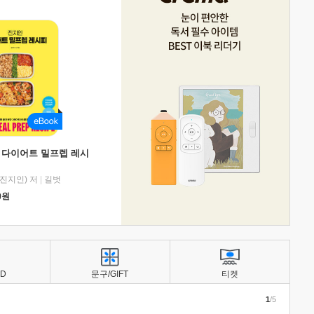
 다이어트 밀프렙 레시
진지인) 저
|
길벗
0
원
BD
문구/GIFT
티켓
1
/5