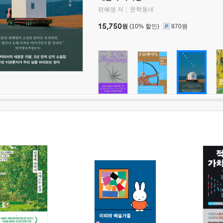
편혜영 저
문학동네
15,750
원
(10% 할인)
870원