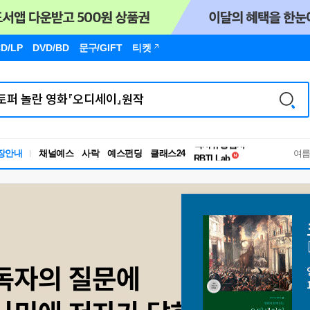
D/LP
DVD/BD
문구
/GIFT
티켓
독서유형검사
장안내
채널예스
사락
예스펀딩
클래스24
RBTI Lab
여
독서유형검사