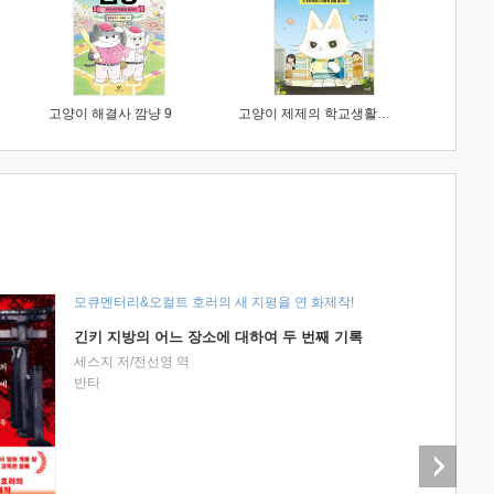
고양이 해결사 깜냥 9
고양이 제제의 학교생활 1 : 초등학생이 이렇게 힘들 줄이야
모큐멘터리&오컬트 호러의 새 지평을 연 화제작!
긴키 지방의 어느 장소에 대하여 두 번째 기록
세스지 저/전선영 역
반타