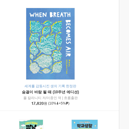
세계를 감동시킨 생의 기록 한정판
숨결이 바람 될 때 (10주년 에디션)
|
미래엔아이세움
폴 칼라니티 저/이종인 역
|
흐름출판
17,820
원
(10%
+5%
)