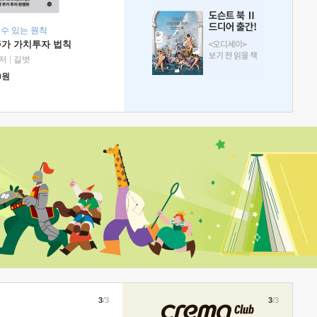
 수 있는 원칙
주가 가치투자 법칙
저
|
길벗
0
원
3
/3
3
/3