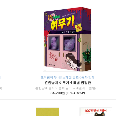
책
오싹함이 두 배! 스페셜 굿즈 6종과 함께
흔한남매 이무기 4 특별 한정판
k)
흔한남매 원저/이종혁 글/도니패밀리 그림/흔한컴퍼니 감수
34,200
원
(10%
+5%
)