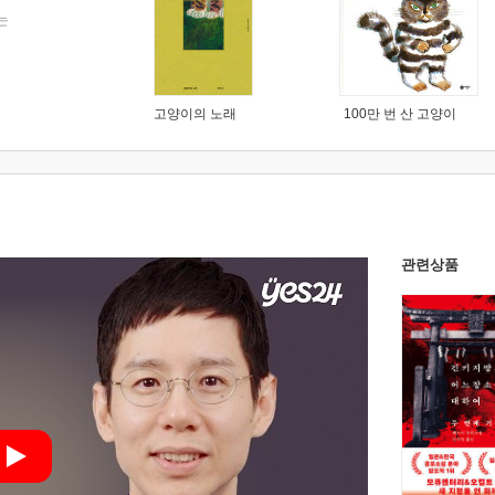
는
고양이의 노래
100만 번 산 고양이
관련상품