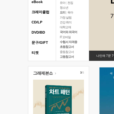
eBook
유아
|
전집
청소년
크레마클럽
요리
|
육아
가정 살림
CD/LP
건강 취미
대학교재
DVD/BD
국어와 외국어
IT 모바일
수험서 자격증
문구/GIFT
초등참고서
중등참고서
티켓
나민애 7문 
고등참고서
그래제본소
3
/5