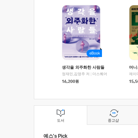
생각을 외주화한 사람들
머니
정재민,김영주 저
|
더스퀘어
16,200
원
15,5
도서
중고샵
예스's Pick