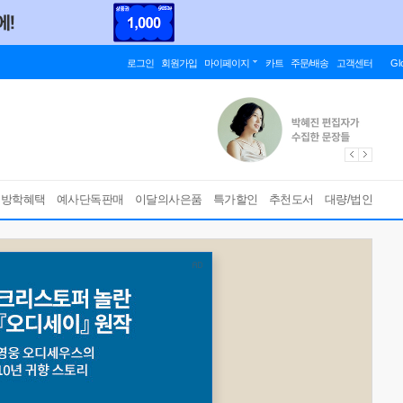
로그인
회원가입
마이페이지
카트
주문/배송
고객센터
Gl
름방학혜택
예사단독판매
이달의사은품
특가할인
추천도서
대량/법인