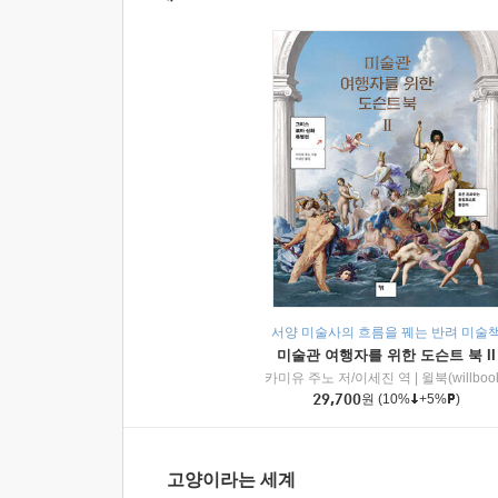
서양 미술사의 흐름을 꿰는 반려 미술
미술관 여행자를 위한 도슨트 북 II
카미유 주노 저/이세진 역
|
윌북(willboo
29,700
원
(10%
+5%
)
고양이라는 세계