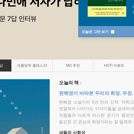
오늘은 그만 보기
7답
여름방학 클래스24
MD 추천
HOT! 이벤트
오늘의 책
편혜영이 바라본 우리의 희망, 우정,
편혜영 소설가의 5년 만의 신작. 약하
연결되어 나아가는 이야기들을 섬세하게 
작품들과 다르게 따스한 온기가 돋보인
필요한 건 관심과 희망이라는 걸 일깨워 
새들의 사회성