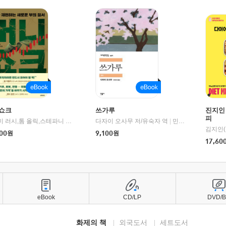
쇼크
쓰가루
진지인
피
제이미 러시,톰 올릭,스테파니 플랜더스 편저/임경은 역/박정호 감수
다자이 오사무 저/유숙자 역
|
교보문고
|
민음사
김지인(
00
원
9,100
원
17,60
eBook
CD/LP
DVD/
화제의 책
외국도서
세트도서