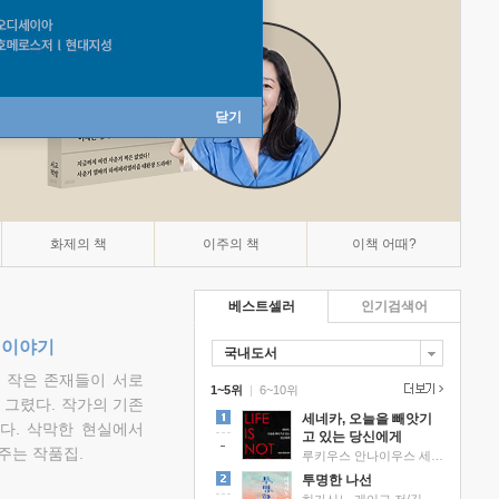
닫기
화제의 책
이주의 책
이책 어때?
베스트셀러
인기검색어
 이야기
국내도서
고 작은 존재들이 서로
1~5위
|
6~10위
그렸다. 작가의 기존
세네카, 오늘을 빼앗기
다. 삭막한 현실에서
고 있는 당신에게
주는 작품집.
루키우스 안나이우스 세네카 저/하와이 대저택 편역
투명한 나선