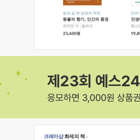
숲과 길 위 생명의 여정
단어
동물의 향기, 인간의 풍경
인생
최태영 저
|
돌베개
황선
23,400
원
19,8
크레마샵
화제의 책