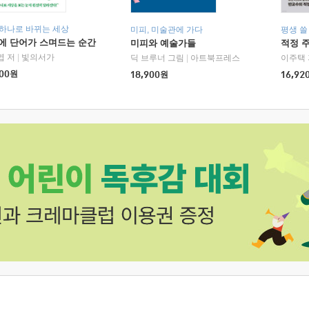
 하나로 바뀌는 세상
미피, 미술관에 가다
평생 쓸
에 단어가 스며드는 순간
미피와 예술가들
적정 
엽 저
|
빛의서가
딕 브루너 그림
|
아트북프레스
이주택 
00
원
18,900
원
16,92