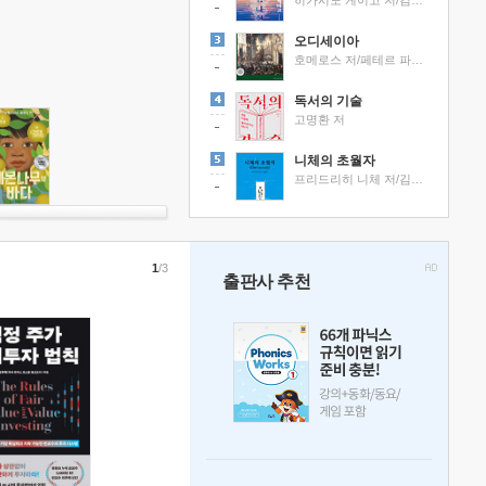
히가시노 게이고 저/김선영 역
오디세이아
호메로스 저/페테르 파울 루벤스 그림/박문재 역
독서의 기술
고명환 저
니체의 초월자
프리드리히 니체 저/김철 편역
1
/3
출판사 추천