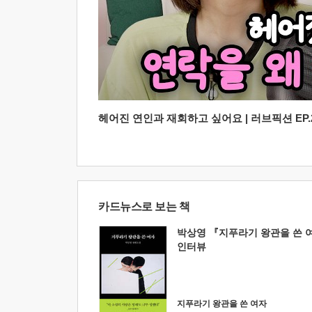
헤어진 연인과 재회하고 싶어요 | 러브픽션 EP.2
카드뉴스로 보는 책
박상영 『지푸라기 왕관을 쓴 
인터뷰
지푸라기 왕관을 쓴 여자