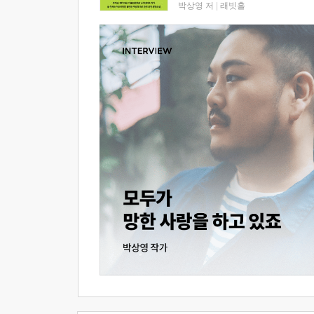
박상영 저
|
래빗홀