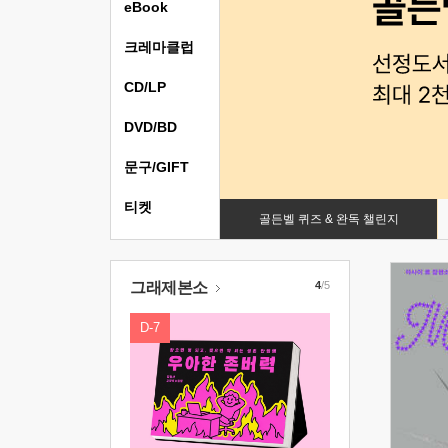
eBook
크레마클럽
CD/LP
DVD/BD
문구/GIFT
티켓
골든벨 퀴즈 & 완독 챌린지
그래제본소
4
/5
D-7