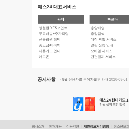
예스24 대표서비스
싸다
빠르다
영원한 YES포인트
총알배송
무료배송+추가적립
총알검색
신규회원 혜택
매장 픽업 서비스
중고샵/바이백
알림 신청 안내
제휴카드 안내
모바일 서비스
애드온
간편결제 서비스
공지사항
8월 신용카드 무이자할부 안내
2026-08-01
회사소개
인재채용
이용약관
개인정보처리방침
청소년보