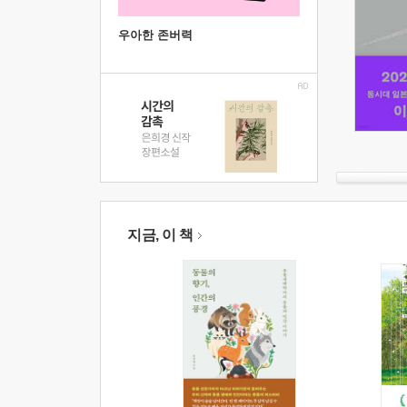
우아한 존버력
지금, 이 책