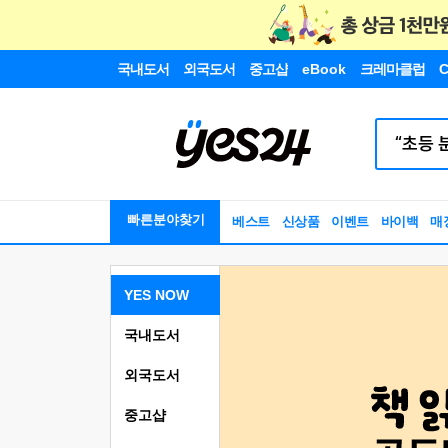
국내도서
외국도서
중고샵
eBook
크레마클럽
C
빠른분야찾기
베스트
신상품
이벤트
바이백
매
YES NOW
국내도서
외국도서
중고샵