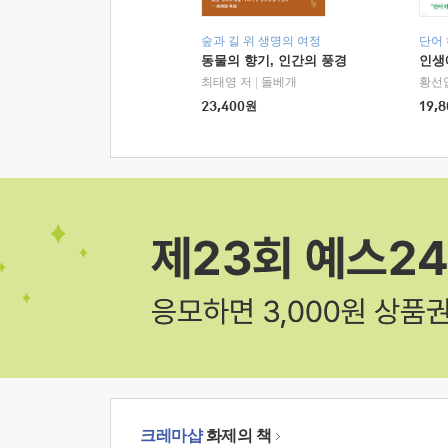
숲과 길 위 생명의 여정
단어
동물의 향기, 인간의 풍경
인생
최태영 저
|
돌베개
황선
23,400
원
19,8
크레마샵
화제의 책