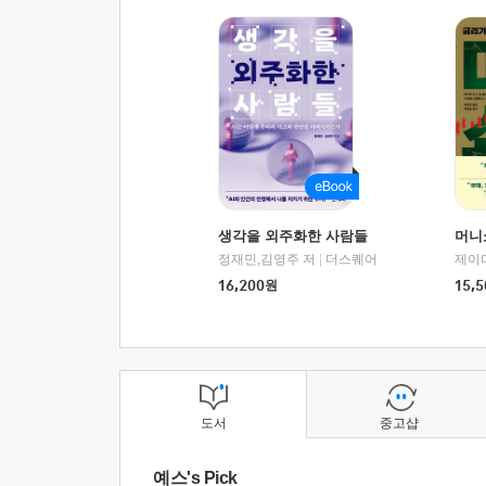
생각을 외주화한 사람들
머니
정재민,김영주 저
|
더스퀘어
16,200
원
15,5
도서
중고샵
예스's Pick