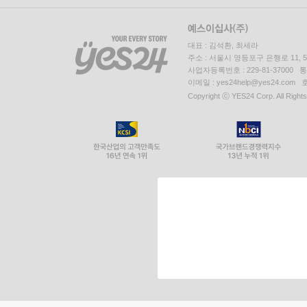
대표 : 김석환, 최세라
주소 : 서울시 영등포구 은행로 11,
사업자등록번호 : 229-81-37000 
이메일 : yes24help@yes24.c
Copyright ⓒ YES24 Corp. All Right