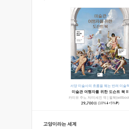
서양 미술사의 흐름을 꿰는 반려 미술
미술관 여행자를 위한 도슨트 북 II
카미유 주노 저/이세진 역
|
윌북(willboo
29,700
원
(10%
+5%
)
고양이라는 세계